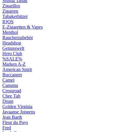
Shisha Tabak
Zigarillos
Zigarren
Tabakerhitzer
IQOS
E-Zigaretten & Vapes
Menthol
Raucherzubehör
Headshop
Genusswelt
Hero Club
%SALE%
Marken A-Z
American Spirit
Buccaneer
Camel
Canuma
Crossroad
Сhee Tah
Drum
Golden Virginia
Javaanse Jongens
Jean Barth
Fleur du Pays
Fred