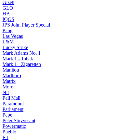
Gizeh
GLO
HB
IQOS
JPS John Player Special
King
Las Vegas
L&M
Lucky Strike
Mark Adams No. 1
Mark 1 - Tabak
Mark 1 - Zigaretten
Manitou
Marlboro
Matrix
Moro
Nil
Pall Mall
Paramount
Parliament
Pepe
Peter Stuyvesant
Powermatic
Pueblo
R1