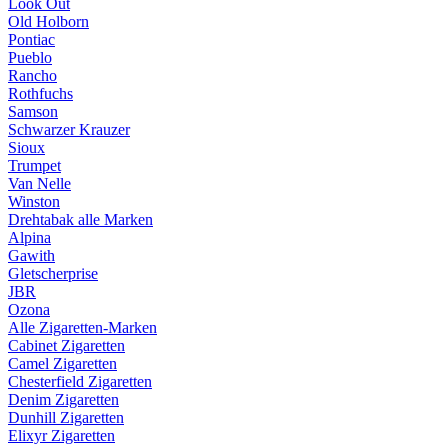
Look Out
Old Holborn
Pontiac
Pueblo
Rancho
Rothfuchs
Samson
Schwarzer Krauzer
Sioux
Trumpet
Van Nelle
Winston
Drehtabak alle Marken
Alpina
Gawith
Gletscherprise
JBR
Ozona
Alle Zigaretten-Marken
Cabinet Zigaretten
Camel Zigaretten
Chesterfield Zigaretten
Denim Zigaretten
Dunhill Zigaretten
Elixyr Zigaretten