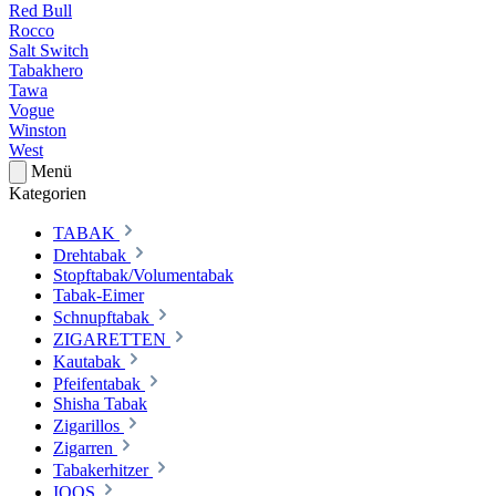
Red Bull
Rocco
Salt Switch
Tabakhero
Tawa
Vogue
Winston
West
Menü
Kategorien
TABAK
Drehtabak
Stopftabak/Volumentabak
Tabak-Eimer
Schnupftabak
ZIGARETTEN
Kautabak
Pfeifentabak
Shisha Tabak
Zigarillos
Zigarren
Tabakerhitzer
IQOS