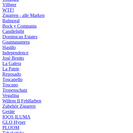
Villiger
WTF!
Zigarren - alle Marken
Balmoral
Bock y Compania
Candlelight
Dominican Estates
Guantanamera
Hasillo
Independence
José Benito
La Galera
La Patrie
Reposado
Toscanello
Toscano
Tropenschatz
Vegafina
Willem II Fehlfarben
Zubehör Zigarren
Geräte
IQOS ILUMA
GLO Hyper
PLOOM
Tabaksticks