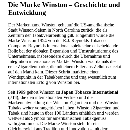
Die Marke Winston – Geschichte und
Entwicklung
Der Markenname Winston geht auf die US-amerikanische
Stadt Winston-Salem in North Carolina zurück, die als
Zentrum der Tabakverarbeitung gilt. Eingeführt wurde die
Marke Winston 1954 von der R.J. Reynolds Tobacco
Company. Reynolds International spielte eine entscheidende
Rolle bei der globalen Expansion und Umstrukturierung des
Unternehmens, insbesondere durch die Übernahme und
Integration internationaler Märkte. Winston war damals die
erste Zigarettenmarke, die mit einem Filter aus Zelluloseacetat
auf den Markt kam. Dieser Schritt markierte einen
Wendepunkt in der Tabakbranche und trug wesentlich zum
internationalen Erfolg von Winston bei.
Seit 1999 gehört Winston zu
Japan Tobacco International
(JTI)
, die den internationalen Vertrieb und die
Markenentwicklung der Winston Zigaretten und des Winston
Tabaks weiter vorangetrieben haben. Winston Zigaretten und
Tabak sind heute in über 100 Ländern erhältlich und werden
weltweit als Symbol für amerikanischen Tabakgenuss
wahrgenommen. Die Marke Winston steht für ein
Gleichgewicht aus Tradition und Innovation – mit dem