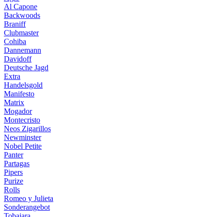
Al Capone
Backwoods
Braniff
Clubmaster
Cohiba
Dannemann
Davidoff
Deutsche Jagd
Extra
Handelsgold
Manifesto
Matrix
Mogador
Montecristo
Neos Zigarillos
Newminster
Nobel Petite
Panter
Partagas
Pipers
Purize
Rolls
Romeo y Julieta
Sonderangebot
Tobajara