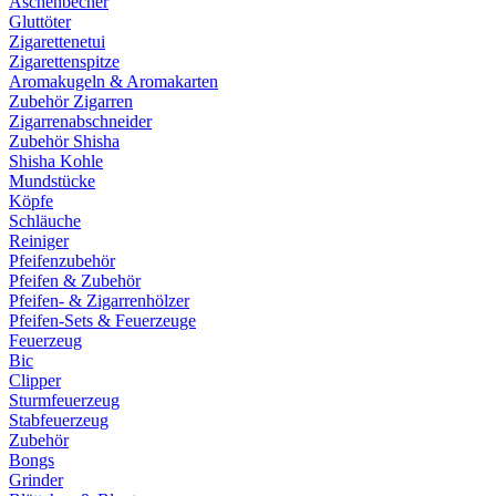
Aschenbecher
Gluttöter
Zigarettenetui
Zigarettenspitze
Aromakugeln & Aromakarten
Zubehör Zigarren
Zigarrenabschneider
Zubehör Shisha
Shisha Kohle
Mundstücke
Köpfe
Schläuche
Reiniger
Pfeifenzubehör
Pfeifen & Zubehör
Pfeifen- & Zigarrenhölzer
Pfeifen-Sets & Feuerzeuge
Feuerzeug
Bic
Clipper
Sturmfeuerzeug
Stabfeuerzeug
Zubehör
Bongs
Grinder