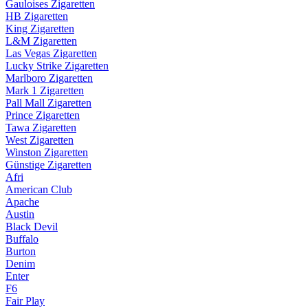
Gauloises Zigaretten
HB Zigaretten
King Zigaretten
L&M Zigaretten
Las Vegas Zigaretten
Lucky Strike Zigaretten
Marlboro Zigaretten
Mark 1 Zigaretten
Pall Mall Zigaretten
Prince Zigaretten
Tawa Zigaretten
West Zigaretten
Winston Zigaretten
Günstige Zigaretten
Afri
American Club
Apache
Austin
Black Devil
Buffalo
Burton
Denim
Enter
F6
Fair Play