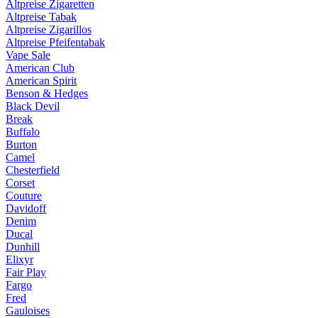
Altpreise Zigaretten
Altpreise Tabak
Altpreise Zigarillos
Altpreise Pfeifentabak
Vape Sale
American Club
American Spirit
Benson & Hedges
Black Devil
Break
Buffalo
Burton
Camel
Chesterfield
Corset
Couture
Davidoff
Denim
Ducal
Dunhill
Elixyr
Fair Play
Fargo
Fred
Gauloises