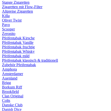
Stange Zigaretten
Zigaretten mit Flow-Filter
Altpreise Zigaretten
Killa
Oliver Twist
Pavo
Scooper
Zeronito
Pfeifentabak Kirsche
Pfeifentabak Vanille
Pfeifentabak fruchtig
Pfeifentabak Whisky
Pfeifentabak mild
Pfeifentabak klassisch & traditionell
Zubehör Pfeifentabak
Amphora
Amsterdamer
Auenland
Brigg
Borkum Riff
Brookfield
Clan Original
Colts
Danske Club
Danish Dice