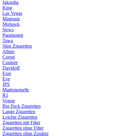
Jakordia
King
Las Vegas
Magnum
Mohawk
News
Paramount
Tawa
Slim Zigaretten
Allure
Corset
Couture
Davidoff
Esse
Eve
JPS
Mademoiselle
R1
Vogue
Big Pack Zigaretten
Lange Zigaretten
Leichte Zigaretten
Zigaretten mit Filter
Zigaretten ohne Filter
Zigaretten ohne Zusätze