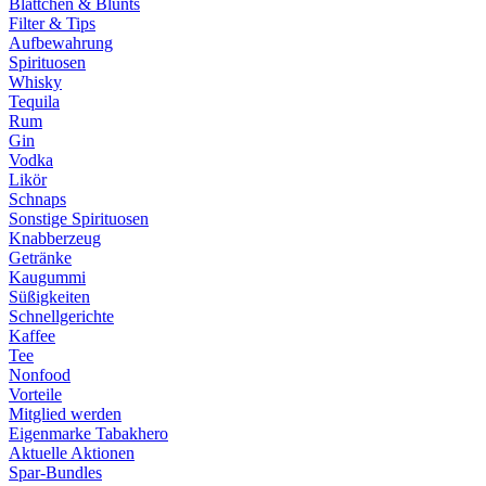
Blättchen & Blunts
Filter & Tips
Aufbewahrung
Spirituosen
Whisky
Tequila
Rum
Gin
Vodka
Likör
Schnaps
Sonstige Spirituosen
Knabberzeug
Getränke
Kaugummi
Süßigkeiten
Schnellgerichte
Kaffee
Tee
Nonfood
Vorteile
Mitglied werden
Eigenmarke Tabakhero
Aktuelle Aktionen
Spar-Bundles