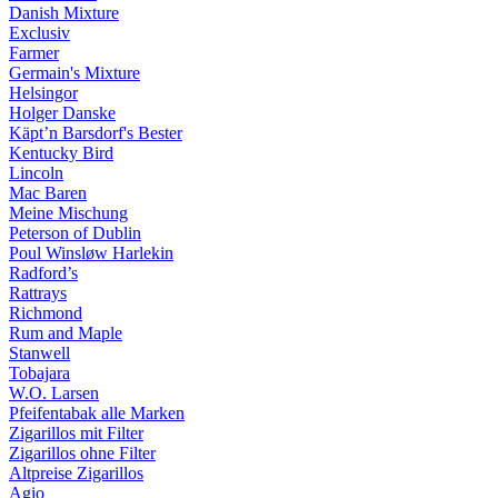
Danish Mixture
Exclusiv
Farmer
Germain's Mixture
Helsingor
Holger Danske
Käpt’n Barsdorf's Bester
Kentucky Bird
Lincoln
Mac Baren
Meine Mischung
Peterson of Dublin
Poul Winsløw Harlekin
Radford’s
Rattrays
Richmond
Rum and Maple
Stanwell
Tobajara
W.O. Larsen
Pfeifentabak alle Marken
Zigarillos mit Filter
Zigarillos ohne Filter
Altpreise Zigarillos
Agio