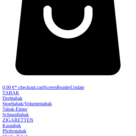
0,00 €*
checkout.cartScreenReaderUpdate
TABAK
Drehtabak
Stopftabak/Volumentabak
Tabak-Eimer
Schnupftabak
ZIGARETTEN
Kautabak
Pfeifentabak