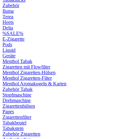
Zubehör
Iluma
Terea
Heets
Delia
%SALE%
E-Zigarette
Pods
Liquid
Geräte
Menthol Tabak
Zigaretten mit Flowfilter
Menthol Zigaretten-Hülsen
Menthol Zigaretten-Filter
Menthol Aromakugeln & Karten
Zubehör Tabak
Stopfmaschine
Drehmaschine
Zigarettenhülsen
Papes
Zigarettenfilter
Tabakbeutel
Tabakstein
Zubehör Zigaretten