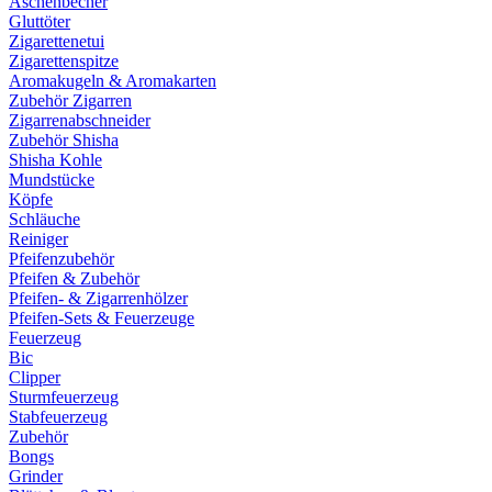
Aschenbecher
Gluttöter
Zigarettenetui
Zigarettenspitze
Aromakugeln & Aromakarten
Zubehör Zigarren
Zigarrenabschneider
Zubehör Shisha
Shisha Kohle
Mundstücke
Köpfe
Schläuche
Reiniger
Pfeifenzubehör
Pfeifen & Zubehör
Pfeifen- & Zigarrenhölzer
Pfeifen-Sets & Feuerzeuge
Feuerzeug
Bic
Clipper
Sturmfeuerzeug
Stabfeuerzeug
Zubehör
Bongs
Grinder