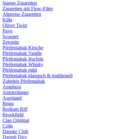
Stange Zigaretten
Zigaretten mit Flow-Filter
Altpreise Zigaretten
Killa
Oliver Twist
Pavo
Scooper
Zeronito
Pfeifentabak Kirsche
Pfeifentabak Vanille
Pfeifentabak fruchtig
Pfeifentabak Whisky
Pfeifentabak mild
Pfeifentabak klassisch & traditionell
Zubehör Pfeifentabak
Amphora
Amsterdamer
Auenland
Brigg
Borkum Riff
Brookfield
Clan Original
Colts
Danske Club
Danish Dice