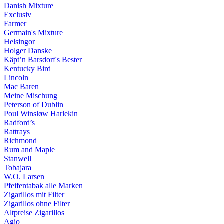
Danish Mixture
Exclusiv
Farmer
Germain's Mixture
Helsingor
Holger Danske
Käpt’n Barsdorf's Bester
Kentucky Bird
Lincoln
Mac Baren
Meine Mischung
Peterson of Dublin
Poul Winsløw Harlekin
Radford’s
Rattrays
Richmond
Rum and Maple
Stanwell
Tobajara
W.O. Larsen
Pfeifentabak alle Marken
Zigarillos mit Filter
Zigarillos ohne Filter
Altpreise Zigarillos
Agio