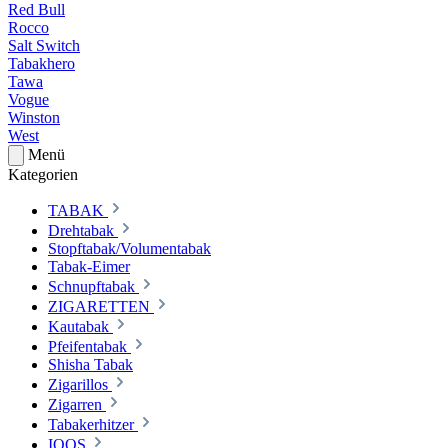
Red Bull
Rocco
Salt Switch
Tabakhero
Tawa
Vogue
Winston
West
Menü
Kategorien
TABAK
Drehtabak
Stopftabak/Volumentabak
Tabak-Eimer
Schnupftabak
ZIGARETTEN
Kautabak
Pfeifentabak
Shisha Tabak
Zigarillos
Zigarren
Tabakerhitzer
IQOS