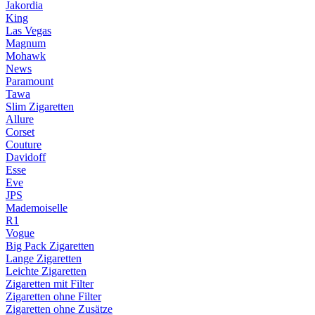
Jakordia
King
Las Vegas
Magnum
Mohawk
News
Paramount
Tawa
Slim Zigaretten
Allure
Corset
Couture
Davidoff
Esse
Eve
JPS
Mademoiselle
R1
Vogue
Big Pack Zigaretten
Lange Zigaretten
Leichte Zigaretten
Zigaretten mit Filter
Zigaretten ohne Filter
Zigaretten ohne Zusätze