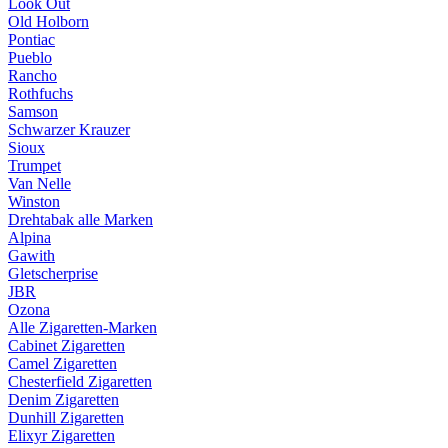
Look Out
Old Holborn
Pontiac
Pueblo
Rancho
Rothfuchs
Samson
Schwarzer Krauzer
Sioux
Trumpet
Van Nelle
Winston
Drehtabak alle Marken
Alpina
Gawith
Gletscherprise
JBR
Ozona
Alle Zigaretten-Marken
Cabinet Zigaretten
Camel Zigaretten
Chesterfield Zigaretten
Denim Zigaretten
Dunhill Zigaretten
Elixyr Zigaretten