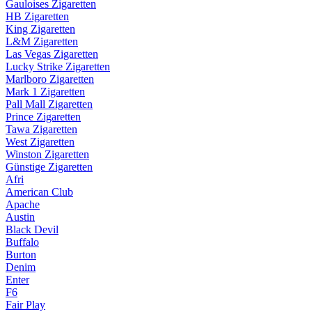
Gauloises Zigaretten
HB Zigaretten
King Zigaretten
L&M Zigaretten
Las Vegas Zigaretten
Lucky Strike Zigaretten
Marlboro Zigaretten
Mark 1 Zigaretten
Pall Mall Zigaretten
Prince Zigaretten
Tawa Zigaretten
West Zigaretten
Winston Zigaretten
Günstige Zigaretten
Afri
American Club
Apache
Austin
Black Devil
Buffalo
Burton
Denim
Enter
F6
Fair Play