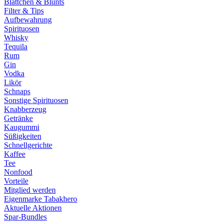
Blättchen & Blunts
Filter & Tips
Aufbewahrung
Spirituosen
Whisky
Tequila
Rum
Gin
Vodka
Likör
Schnaps
Sonstige Spirituosen
Knabberzeug
Getränke
Kaugummi
Süßigkeiten
Schnellgerichte
Kaffee
Tee
Nonfood
Vorteile
Mitglied werden
Eigenmarke Tabakhero
Aktuelle Aktionen
Spar-Bundles