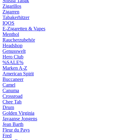
Shisha Tabak
Zigarillos
Zigarren
Tabakerhitzer
IQOS
E-Zigaretten & Vapes
Menthol
Raucherzubehör
Headshop
Genusswelt
Hero Club
%SALE%
Marken A-Z
American Spirit
Buccaneer
Camel
Canuma
Crossroad
Сhee Tah
Drum
Golden Virginia
Javaanse Jongens
Jean Barth
Fleur du Pays
Fred