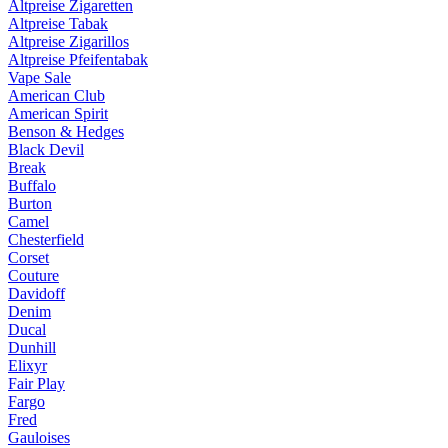
Altpreise Zigaretten
Altpreise Tabak
Altpreise Zigarillos
Altpreise Pfeifentabak
Vape Sale
American Club
American Spirit
Benson & Hedges
Black Devil
Break
Buffalo
Burton
Camel
Chesterfield
Corset
Couture
Davidoff
Denim
Ducal
Dunhill
Elixyr
Fair Play
Fargo
Fred
Gauloises