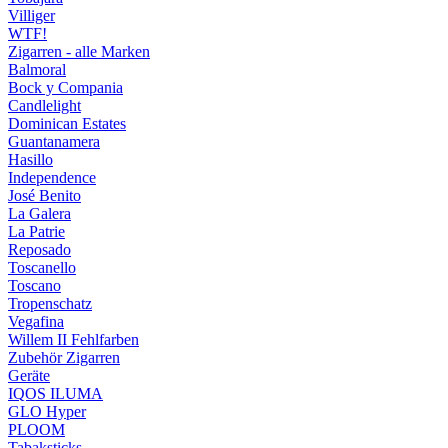
Villiger
WTF!
Zigarren - alle Marken
Balmoral
Bock y Compania
Candlelight
Dominican Estates
Guantanamera
Hasillo
Independence
José Benito
La Galera
La Patrie
Reposado
Toscanello
Toscano
Tropenschatz
Vegafina
Willem II Fehlfarben
Zubehör Zigarren
Geräte
IQOS ILUMA
GLO Hyper
PLOOM
Tabaksticks