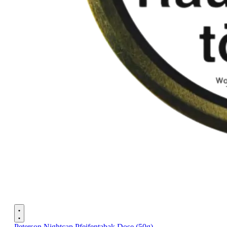
Peterson Nightcap Pfeifentabak Dose (50g)