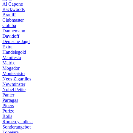
Al Capone
Backwoods
Braniff
Clubmaster
Cohiba
Dannemann
Davidoff
Deutsche Jagd
Extra
Handelsgold
Manifesto
Matrix
Mogador
Montecristo
Neos Zigarillos
Newminster
Nobel Petite
Panter
Partagas
Pipers
Purize
Rolls
Romeo y Julieta
Sonderangebot
Tobajara