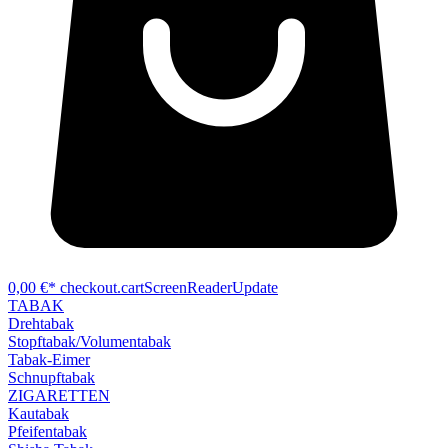
0,00 €*
checkout.cartScreenReaderUpdate
TABAK
Drehtabak
Stopftabak/Volumentabak
Tabak-Eimer
Schnupftabak
ZIGARETTEN
Kautabak
Pfeifentabak