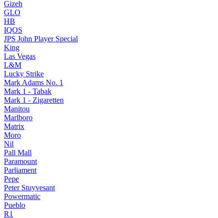
Gizeh
GLO
HB
IQOS
JPS John Player Special
King
Las Vegas
L&M
Lucky Strike
Mark Adams No. 1
Mark 1 - Tabak
Mark 1 - Zigaretten
Manitou
Marlboro
Matrix
Moro
Nil
Pall Mall
Paramount
Parliament
Pepe
Peter Stuyvesant
Powermatic
Pueblo
R1