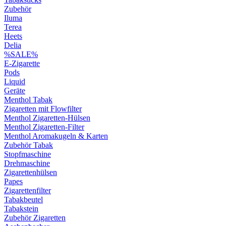
Zubehör
Iluma
Terea
Heets
Delia
%SALE%
E-Zigarette
Pods
Liquid
Geräte
Menthol Tabak
Zigaretten mit Flowfilter
Menthol Zigaretten-Hülsen
Menthol Zigaretten-Filter
Menthol Aromakugeln & Karten
Zubehör Tabak
Stopfmaschine
Drehmaschine
Zigarettenhülsen
Papes
Zigarettenfilter
Tabakbeutel
Tabakstein
Zubehör Zigaretten