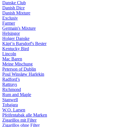
Danske Club
Danish Dice
Danish Mixture
Exclusiv
Farmer
Germain's Mixture
Helsingor
Holger Danske
Käpt’n Barsdorf's Bester
Kentucky Bird
Lincoln
Mac Baren
Meine Mischung
Peterson of Dublin
Poul Winsløw Harlekin
Radford’s
Rattrays
Richmond
Rum and Maple
Stanwell
Tobajara
W.O. Larsen
Pfeifentabak alle Marken
Zigarillos mit Filter
Zigarillos ohne Filter