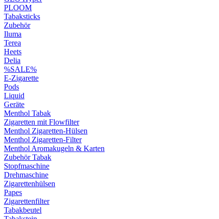
PLOOM
Tabaksticks
Zubehör
Iluma
Terea
Heets
Delia
%SALE%
E-Zigarette
Pods
Liquid
Geräte
Menthol Tabak
Zigaretten mit Flowfilter
Menthol Zigaretten-Hülsen
Menthol Zigaretten-Filter
Menthol Aromakugeln & Karten
Zubehör Tabak
Stopfmaschine
Drehmaschine
Zigarettenhülsen
Papes
Zigarettenfilter
Tabakbeutel
Tabakstein