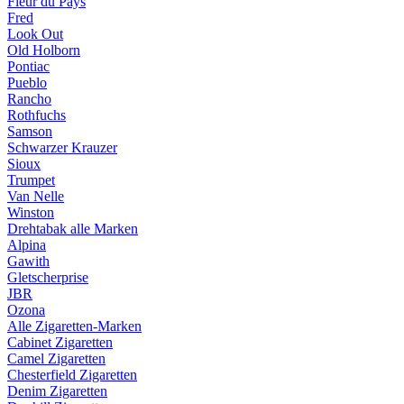
Fleur du Pays
Fred
Look Out
Old Holborn
Pontiac
Pueblo
Rancho
Rothfuchs
Samson
Schwarzer Krauzer
Sioux
Trumpet
Van Nelle
Winston
Drehtabak alle Marken
Alpina
Gawith
Gletscherprise
JBR
Ozona
Alle Zigaretten-Marken
Cabinet Zigaretten
Camel Zigaretten
Chesterfield Zigaretten
Denim Zigaretten