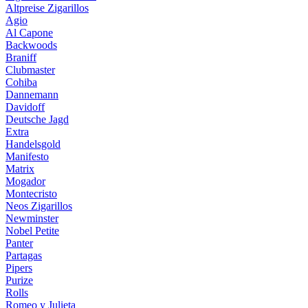
Altpreise Zigarillos
Agio
Al Capone
Backwoods
Braniff
Clubmaster
Cohiba
Dannemann
Davidoff
Deutsche Jagd
Extra
Handelsgold
Manifesto
Matrix
Mogador
Montecristo
Neos Zigarillos
Newminster
Nobel Petite
Panter
Partagas
Pipers
Purize
Rolls
Romeo y Julieta