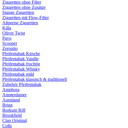
Zigaretten ohne Filter
Zigaretten ohne Zusätze
Stange Zigaretten
Zigaretten mit Flow-Filter
Altpreise Zigaretten
Killa
Oliver Twist
Pavo
Scooper
Zeronito
Pfeifentabak Kirsche
Pfeifentabak Vanille
Pfeifentabak fruchtig
Pfeifentabak Whisky
Pfeifentabak mild
Pfeifentabak klassisch & traditionell
Zubehör Pfeifentabak
Amphora
Amsterdamer
Auenland
Brigg
Borkum Riff
Brookfield
Clan Original
Colts