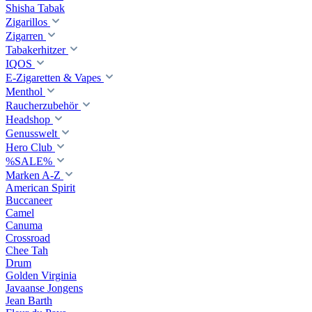
Shisha Tabak
Zigarillos
Zigarren
Tabakerhitzer
IQOS
E-Zigaretten & Vapes
Menthol
Raucherzubehör
Headshop
Genusswelt
Hero Club
%SALE%
Marken A-Z
American Spirit
Buccaneer
Camel
Canuma
Crossroad
Сhee Tah
Drum
Golden Virginia
Javaanse Jongens
Jean Barth