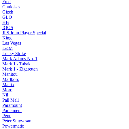
Fred
Gauloises
Gizeh
GLO
HB
IQOS
JPS John Player Special
King
Las Vegas
L&M
Lucky Strike
Mark Adams No. 1
Mark 1 - Tabak
Mark 1 - Zigaretten
Manitou
Marlboro
Matrix
Moro
Nil
Pall Mall
Paramount
Parliament
Pepe
Peter Stuyvesant
Powermatic