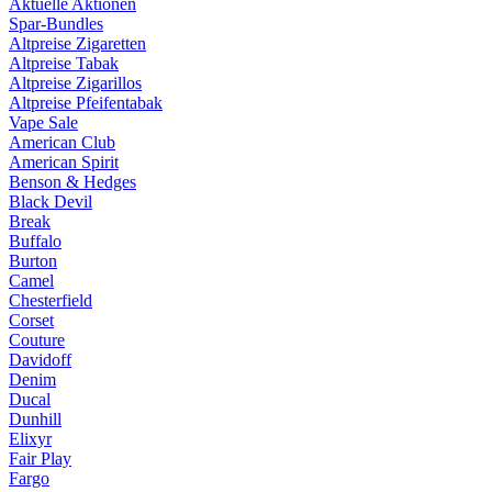
Aktuelle Aktionen
Spar-Bundles
Altpreise Zigaretten
Altpreise Tabak
Altpreise Zigarillos
Altpreise Pfeifentabak
Vape Sale
American Club
American Spirit
Benson & Hedges
Black Devil
Break
Buffalo
Burton
Camel
Chesterfield
Corset
Couture
Davidoff
Denim
Ducal
Dunhill
Elixyr
Fair Play
Fargo