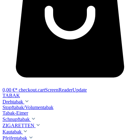
0,00 €*
checkout.cartScreenReaderUpdate
TABAK
Drehtabak
Stopftabak/Volumentabak
Tabak-Eimer
Schnupftabak
ZIGARETTEN
Kautabak
Pfeifentabak