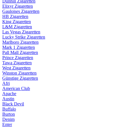
Dunhill Zigaretten
Elixyr Zigaretten
Gauloises Zigaretten
HB Zigaretten
King Zigaretten
L&M Zigaretten
Las Vegas Zigaretten
Lucky Strike Zigaretten
Marlboro Zigaretten
Mark 1 Zigaretten
Pall Mall Zigaretten
Prince Zigaretten
Tawa Zigaretten
West Zigaretten
Winston Zigaretten
Günstige Zigaretten
Afri
American Club
Apache
Austin
Black Devil
Buffalo
Burton
Denim
Enter