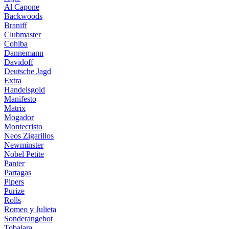
Al Capone
Backwoods
Braniff
Clubmaster
Cohiba
Dannemann
Davidoff
Deutsche Jagd
Extra
Handelsgold
Manifesto
Matrix
Mogador
Montecristo
Neos Zigarillos
Newminster
Nobel Petite
Panter
Partagas
Pipers
Purize
Rolls
Romeo y Julieta
Sonderangebot
Tobajara