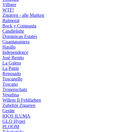
Villiger
WTF!
Zigarren - alle Marken
Balmoral
Bock y Compania
Candlelight
Dominican Estates
Guantanamera
Hasillo
Independence
José Benito
La Galera
La Patrie
Reposado
Toscanello
Toscano
Tropenschatz
Vegafina
Willem II Fehlfarben
Zubehör Zigarren
Geräte
IQOS ILUMA
GLO Hyper
PLOOM
Tabaksticks