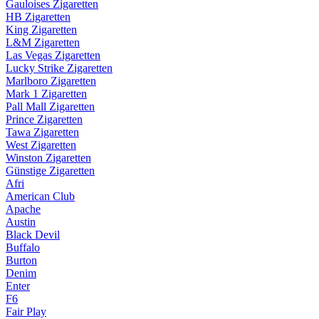
Gauloises Zigaretten
HB Zigaretten
King Zigaretten
L&M Zigaretten
Las Vegas Zigaretten
Lucky Strike Zigaretten
Marlboro Zigaretten
Mark 1 Zigaretten
Pall Mall Zigaretten
Prince Zigaretten
Tawa Zigaretten
West Zigaretten
Winston Zigaretten
Günstige Zigaretten
Afri
American Club
Apache
Austin
Black Devil
Buffalo
Burton
Denim
Enter
F6
Fair Play