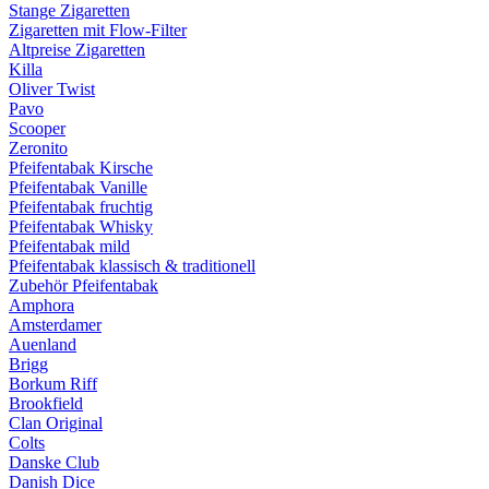
Stange Zigaretten
Zigaretten mit Flow-Filter
Altpreise Zigaretten
Killa
Oliver Twist
Pavo
Scooper
Zeronito
Pfeifentabak Kirsche
Pfeifentabak Vanille
Pfeifentabak fruchtig
Pfeifentabak Whisky
Pfeifentabak mild
Pfeifentabak klassisch & traditionell
Zubehör Pfeifentabak
Amphora
Amsterdamer
Auenland
Brigg
Borkum Riff
Brookfield
Clan Original
Colts
Danske Club
Danish Dice