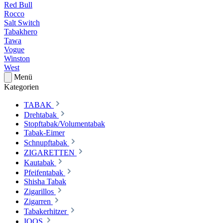
Red Bull
Rocco
Salt Switch
Tabakhero
Tawa
Vogue
Winston
West
Menü
Kategorien
TABAK
Drehtabak
Stopftabak/Volumentabak
Tabak-Eimer
Schnupftabak
ZIGARETTEN
Kautabak
Pfeifentabak
Shisha Tabak
Zigarillos
Zigarren
Tabakerhitzer
IQOS