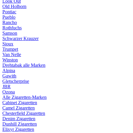
Look Out
Old Holborn
Pontiac
Pueblo
Rancho
Rothfuchs
Samson
Schwarzer Krauzer
Sioux
Trumpet
Van Nelle
Winston
Drehtabak alle Marken
Alpina
Gawith
Gletscherprise
JBR
Ozona
Alle Zigaretten-Marken
Cabinet Zigaretten
Camel Zigaretten
Chesterfield Zigaretten
Denim Zigaretten
Dunhill Zigaretten
Elixyr Zigaretten