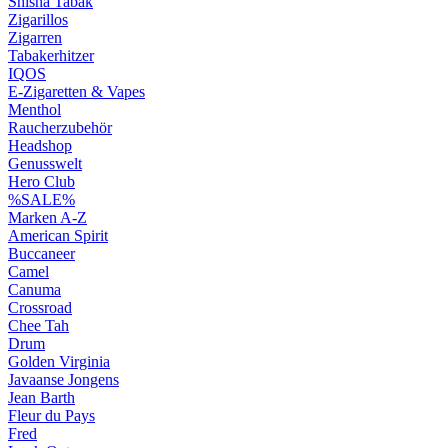
Shisha Tabak
Zigarillos
Zigarren
Tabakerhitzer
IQOS
E-Zigaretten & Vapes
Menthol
Raucherzubehör
Headshop
Genusswelt
Hero Club
%SALE%
Marken A-Z
American Spirit
Buccaneer
Camel
Canuma
Crossroad
Сhee Tah
Drum
Golden Virginia
Javaanse Jongens
Jean Barth
Fleur du Pays
Fred