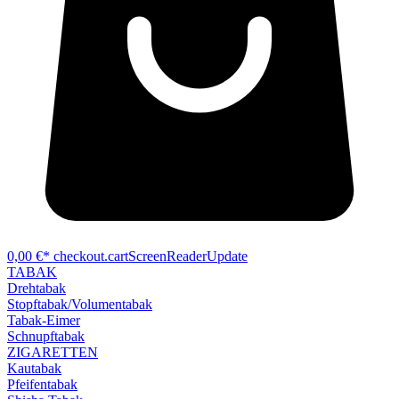
0,00 €*
checkout.cartScreenReaderUpdate
TABAK
Drehtabak
Stopftabak/Volumentabak
Tabak-Eimer
Schnupftabak
ZIGARETTEN
Kautabak
Pfeifentabak