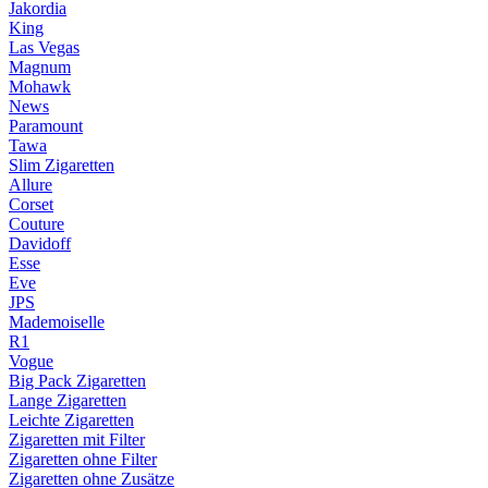
Jakordia
King
Las Vegas
Magnum
Mohawk
News
Paramount
Tawa
Slim Zigaretten
Allure
Corset
Couture
Davidoff
Esse
Eve
JPS
Mademoiselle
R1
Vogue
Big Pack Zigaretten
Lange Zigaretten
Leichte Zigaretten
Zigaretten mit Filter
Zigaretten ohne Filter
Zigaretten ohne Zusätze