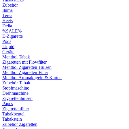
Zubehör
Iluma
Terea
Heets
Delia
%SALE%
E-Zigarette
Pods
Liquid
Geräte
Menthol Tabak
Zigaretten mit Flowfilter
Menthol Zigaretten-Hülsen
Menthol Zigaretten-Filter
Menthol Aromakugeln & Karten
Zubehör Tabak
Stopfmaschine
Drehmaschine
Zigarettenhülsen
Papes
Zigarettenfilter
Tabakbeutel
Tabakstein
Zubehör Zigaretten