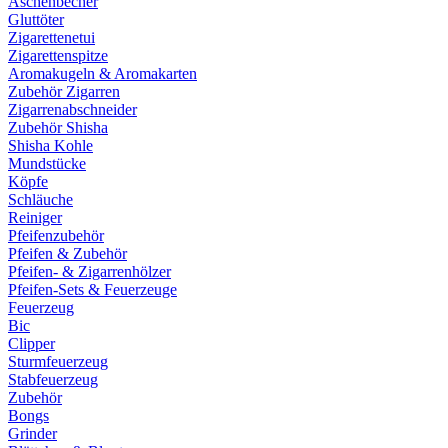
Aschenbecher
Gluttöter
Zigarettenetui
Zigarettenspitze
Aromakugeln & Aromakarten
Zubehör Zigarren
Zigarrenabschneider
Zubehör Shisha
Shisha Kohle
Mundstücke
Köpfe
Schläuche
Reiniger
Pfeifenzubehör
Pfeifen & Zubehör
Pfeifen- & Zigarrenhölzer
Pfeifen-Sets & Feuerzeuge
Feuerzeug
Bic
Clipper
Sturmfeuerzeug
Stabfeuerzeug
Zubehör
Bongs
Grinder