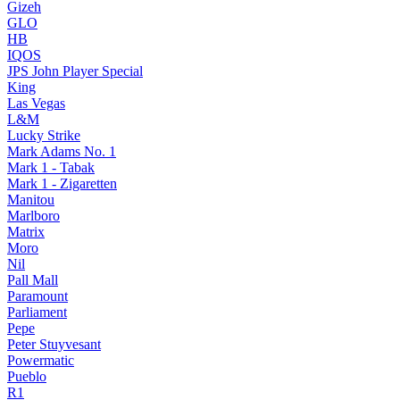
Gizeh
GLO
HB
IQOS
JPS John Player Special
King
Las Vegas
L&M
Lucky Strike
Mark Adams No. 1
Mark 1 - Tabak
Mark 1 - Zigaretten
Manitou
Marlboro
Matrix
Moro
Nil
Pall Mall
Paramount
Parliament
Pepe
Peter Stuyvesant
Powermatic
Pueblo
R1