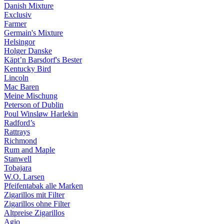
Danish Mixture
Exclusiv
Farmer
Germain's Mixture
Helsingor
Holger Danske
Käpt’n Barsdorf's Bester
Kentucky Bird
Lincoln
Mac Baren
Meine Mischung
Peterson of Dublin
Poul Winsløw Harlekin
Radford’s
Rattrays
Richmond
Rum and Maple
Stanwell
Tobajara
W.O. Larsen
Pfeifentabak alle Marken
Zigarillos mit Filter
Zigarillos ohne Filter
Altpreise Zigarillos
Agio