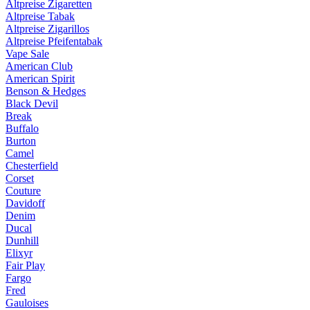
Altpreise Zigaretten
Altpreise Tabak
Altpreise Zigarillos
Altpreise Pfeifentabak
Vape Sale
American Club
American Spirit
Benson & Hedges
Black Devil
Break
Buffalo
Burton
Camel
Chesterfield
Corset
Couture
Davidoff
Denim
Ducal
Dunhill
Elixyr
Fair Play
Fargo
Fred
Gauloises