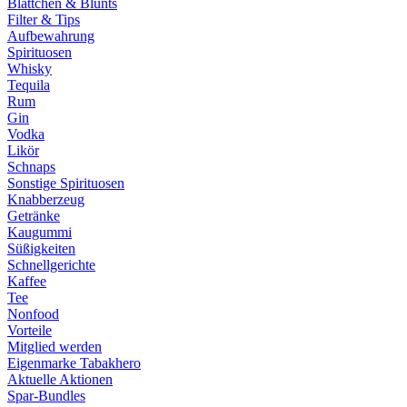
Blättchen & Blunts
Filter & Tips
Aufbewahrung
Spirituosen
Whisky
Tequila
Rum
Gin
Vodka
Likör
Schnaps
Sonstige Spirituosen
Knabberzeug
Getränke
Kaugummi
Süßigkeiten
Schnellgerichte
Kaffee
Tee
Nonfood
Vorteile
Mitglied werden
Eigenmarke Tabakhero
Aktuelle Aktionen
Spar-Bundles