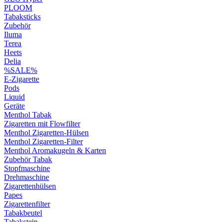
PLOOM
Tabaksticks
Zubehör
Iluma
Terea
Heets
Delia
%SALE%
E-Zigarette
Pods
Liquid
Geräte
Menthol Tabak
Zigaretten mit Flowfilter
Menthol Zigaretten-Hülsen
Menthol Zigaretten-Filter
Menthol Aromakugeln & Karten
Zubehör Tabak
Stopfmaschine
Drehmaschine
Zigarettenhülsen
Papes
Zigarettenfilter
Tabakbeutel
Tabakstein