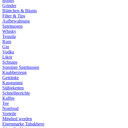
Bongs
Grinder
Blättchen & Blunts
Filter & Tips
Aufbewahrung
Spirituosen
Whisky
Tequila
Rum
Gin
Vodka
Likör
Schnaps
Sonstige Spirituosen
Knabberzeug
Getränke
Kaugummi
Süßigkeiten
Schnellgerichte
Kaffee
Tee
Nonfood
Vorteile
Mitglied werden
Eigenmarke Tabakhero