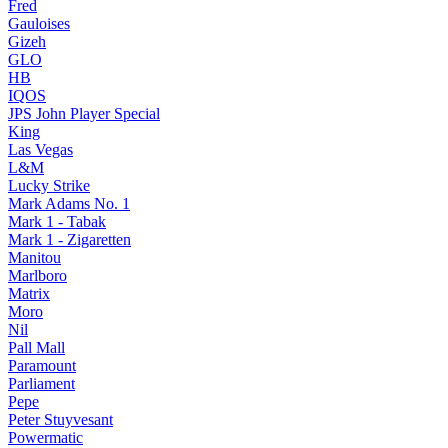
Fred
Gauloises
Gizeh
GLO
HB
IQOS
JPS John Player Special
King
Las Vegas
L&M
Lucky Strike
Mark Adams No. 1
Mark 1 - Tabak
Mark 1 - Zigaretten
Manitou
Marlboro
Matrix
Moro
Nil
Pall Mall
Paramount
Parliament
Pepe
Peter Stuyvesant
Powermatic