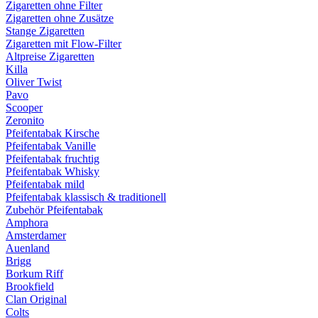
Zigaretten ohne Filter
Zigaretten ohne Zusätze
Stange Zigaretten
Zigaretten mit Flow-Filter
Altpreise Zigaretten
Killa
Oliver Twist
Pavo
Scooper
Zeronito
Pfeifentabak Kirsche
Pfeifentabak Vanille
Pfeifentabak fruchtig
Pfeifentabak Whisky
Pfeifentabak mild
Pfeifentabak klassisch & traditionell
Zubehör Pfeifentabak
Amphora
Amsterdamer
Auenland
Brigg
Borkum Riff
Brookfield
Clan Original
Colts