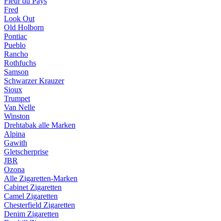
Fleur du Pays
Fred
Look Out
Old Holborn
Pontiac
Pueblo
Rancho
Rothfuchs
Samson
Schwarzer Krauzer
Sioux
Trumpet
Van Nelle
Winston
Drehtabak alle Marken
Alpina
Gawith
Gletscherprise
JBR
Ozona
Alle Zigaretten-Marken
Cabinet Zigaretten
Camel Zigaretten
Chesterfield Zigaretten
Denim Zigaretten