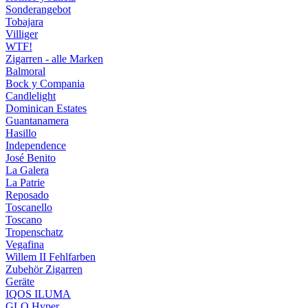
Sonderangebot
Tobajara
Villiger
WTF!
Zigarren - alle Marken
Balmoral
Bock y Compania
Candlelight
Dominican Estates
Guantanamera
Hasillo
Independence
José Benito
La Galera
La Patrie
Reposado
Toscanello
Toscano
Tropenschatz
Vegafina
Willem II Fehlfarben
Zubehör Zigarren
Geräte
IQOS ILUMA
GLO Hyper