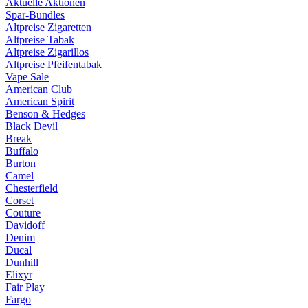
Aktuelle Aktionen
Spar-Bundles
Altpreise Zigaretten
Altpreise Tabak
Altpreise Zigarillos
Altpreise Pfeifentabak
Vape Sale
American Club
American Spirit
Benson & Hedges
Black Devil
Break
Buffalo
Burton
Camel
Chesterfield
Corset
Couture
Davidoff
Denim
Ducal
Dunhill
Elixyr
Fair Play
Fargo