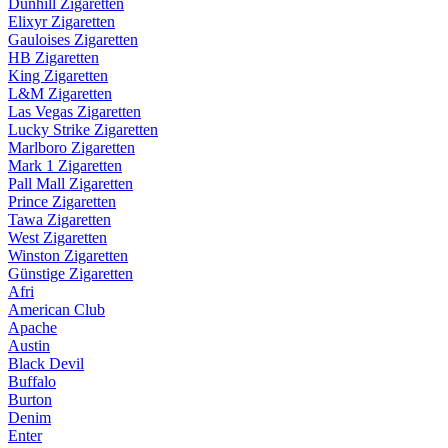
Dunhill Zigaretten
Elixyr Zigaretten
Gauloises Zigaretten
HB Zigaretten
King Zigaretten
L&M Zigaretten
Las Vegas Zigaretten
Lucky Strike Zigaretten
Marlboro Zigaretten
Mark 1 Zigaretten
Pall Mall Zigaretten
Prince Zigaretten
Tawa Zigaretten
West Zigaretten
Winston Zigaretten
Günstige Zigaretten
Afri
American Club
Apache
Austin
Black Devil
Buffalo
Burton
Denim
Enter