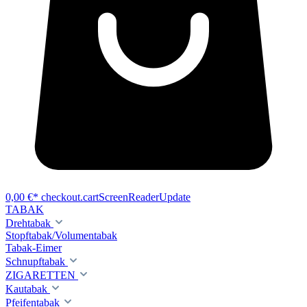
0,00 €*
checkout.cartScreenReaderUpdate
TABAK
Drehtabak
Stopftabak/Volumentabak
Tabak-Eimer
Schnupftabak
ZIGARETTEN
Kautabak
Pfeifentabak