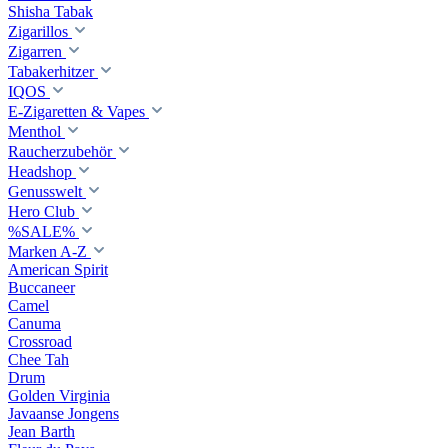
Shisha Tabak
Zigarillos
Zigarren
Tabakerhitzer
IQOS
E-Zigaretten & Vapes
Menthol
Raucherzubehör
Headshop
Genusswelt
Hero Club
%SALE%
Marken A-Z
American Spirit
Buccaneer
Camel
Canuma
Crossroad
Сhee Tah
Drum
Golden Virginia
Javaanse Jongens
Jean Barth