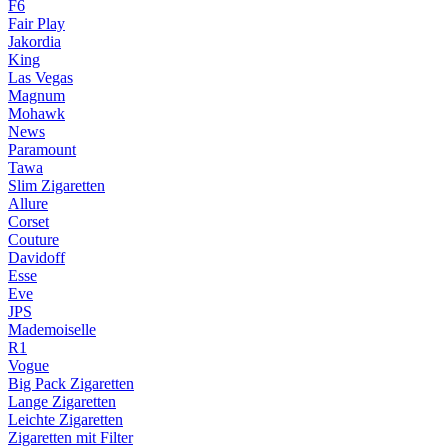
F6
Fair Play
Jakordia
King
Las Vegas
Magnum
Mohawk
News
Paramount
Tawa
Slim Zigaretten
Allure
Corset
Couture
Davidoff
Esse
Eve
JPS
Mademoiselle
R1
Vogue
Big Pack Zigaretten
Lange Zigaretten
Leichte Zigaretten
Zigaretten mit Filter