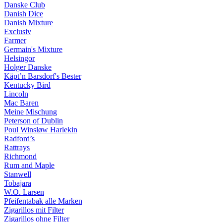
Danske Club
Danish Dice
Danish Mixture
Exclusiv
Farmer
Germain's Mixture
Helsingor
Holger Danske
Käpt’n Barsdorf's Bester
Kentucky Bird
Lincoln
Mac Baren
Meine Mischung
Peterson of Dublin
Poul Winsløw Harlekin
Radford’s
Rattrays
Richmond
Rum and Maple
Stanwell
Tobajara
W.O. Larsen
Pfeifentabak alle Marken
Zigarillos mit Filter
Zigarillos ohne Filter