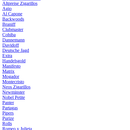
Altpreise Zigarillos
Agio
Al Capone
Backwoods
Braniff
Clubmaster
Cohiba
Dannemann
Davidoff
Deutsche Jagd
Extra
Handelsgold
Manifesto
Matrix
Mogador
Montecristo
Neos Zigarillos
Newminster
Nobel Petite
Panter
Partagas
Pipers
Purize
Rolls
Romeo y Julieta