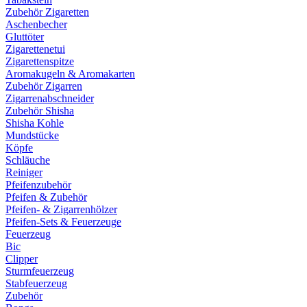
Zubehör Zigaretten
Aschenbecher
Gluttöter
Zigarettenetui
Zigarettenspitze
Aromakugeln & Aromakarten
Zubehör Zigarren
Zigarrenabschneider
Zubehör Shisha
Shisha Kohle
Mundstücke
Köpfe
Schläuche
Reiniger
Pfeifenzubehör
Pfeifen & Zubehör
Pfeifen- & Zigarrenhölzer
Pfeifen-Sets & Feuerzeuge
Feuerzeug
Bic
Clipper
Sturmfeuerzeug
Stabfeuerzeug
Zubehör