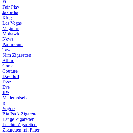
F6
Fair Play
Jakordia
King
Las Vegas
Magnum
Mohawk
News
Paramount
Tawa
Slim Zigaretten
Allure
Corset
Couture
Davidoff
Esse
Eve
JPS
Mademoiselle
R1
Vogue
Big Pack Zigaretten
Lange Zigaretten
Leichte Zigaretten
Zigaretten mit Filter