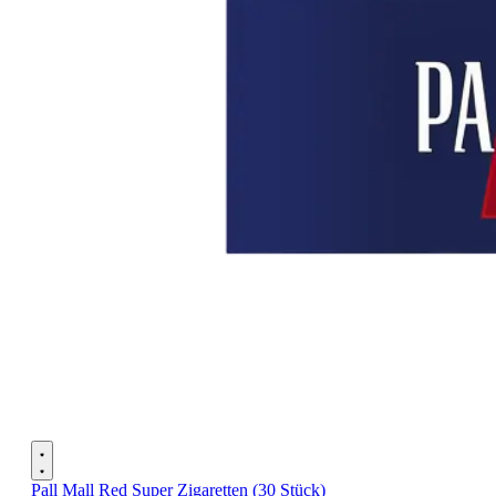
Pall Mall Red Super Zigaretten (30 Stück)