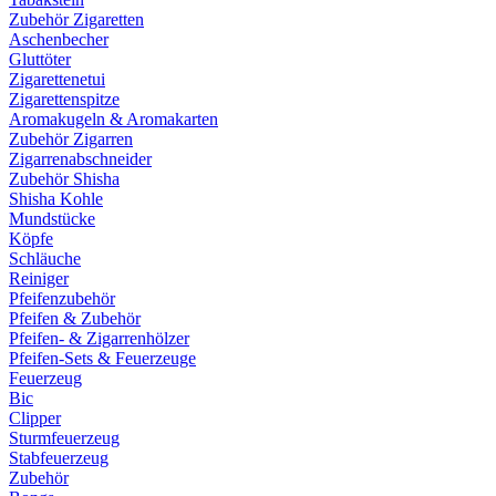
Zubehör Zigaretten
Aschenbecher
Gluttöter
Zigarettenetui
Zigarettenspitze
Aromakugeln & Aromakarten
Zubehör Zigarren
Zigarrenabschneider
Zubehör Shisha
Shisha Kohle
Mundstücke
Köpfe
Schläuche
Reiniger
Pfeifenzubehör
Pfeifen & Zubehör
Pfeifen- & Zigarrenhölzer
Pfeifen-Sets & Feuerzeuge
Feuerzeug
Bic
Clipper
Sturmfeuerzeug
Stabfeuerzeug
Zubehör