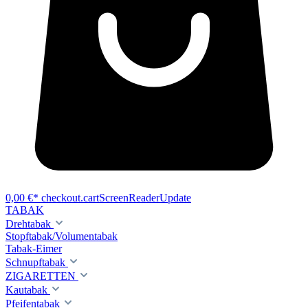
0,00 €*
checkout.cartScreenReaderUpdate
TABAK
Drehtabak
Stopftabak/Volumentabak
Tabak-Eimer
Schnupftabak
ZIGARETTEN
Kautabak
Pfeifentabak