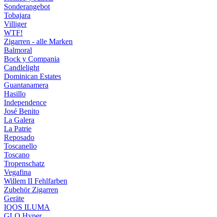
Sonderangebot
Tobajara
Villiger
WTF!
Zigarren - alle Marken
Balmoral
Bock y Compania
Candlelight
Dominican Estates
Guantanamera
Hasillo
Independence
José Benito
La Galera
La Patrie
Reposado
Toscanello
Toscano
Tropenschatz
Vegafina
Willem II Fehlfarben
Zubehör Zigarren
Geräte
IQOS ILUMA
GLO Hyper