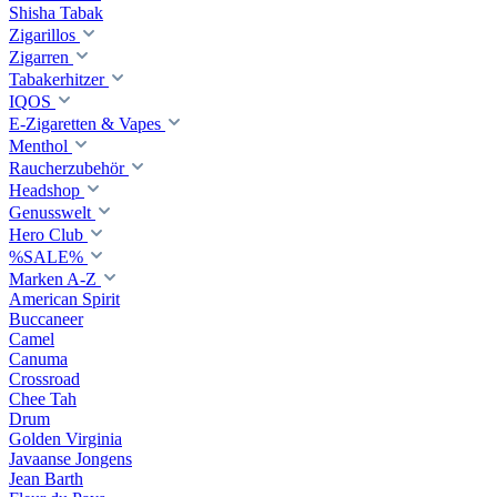
Shisha Tabak
Zigarillos
Zigarren
Tabakerhitzer
IQOS
E-Zigaretten & Vapes
Menthol
Raucherzubehör
Headshop
Genusswelt
Hero Club
%SALE%
Marken A-Z
American Spirit
Buccaneer
Camel
Canuma
Crossroad
Сhee Tah
Drum
Golden Virginia
Javaanse Jongens
Jean Barth