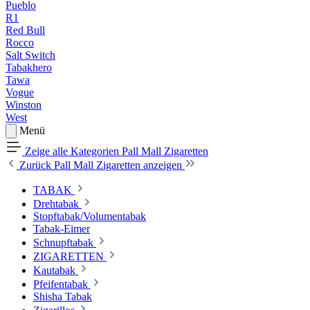
Pueblo
R1
Red Bull
Rocco
Salt Switch
Tabakhero
Tawa
Vogue
Winston
West
Menü
Zeige alle Kategorien
Pall Mall Zigaretten
Zurück
Pall Mall Zigaretten anzeigen
TABAK
Drehtabak
Stopftabak/Volumentabak
Tabak-Eimer
Schnupftabak
ZIGARETTEN
Kautabak
Pfeifentabak
Shisha Tabak