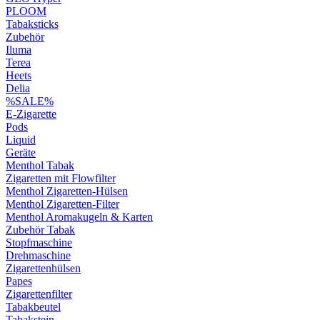
PLOOM
Tabaksticks
Zubehör
Iluma
Terea
Heets
Delia
%SALE%
E-Zigarette
Pods
Liquid
Geräte
Menthol Tabak
Zigaretten mit Flowfilter
Menthol Zigaretten-Hülsen
Menthol Zigaretten-Filter
Menthol Aromakugeln & Karten
Zubehör Tabak
Stopfmaschine
Drehmaschine
Zigarettenhülsen
Papes
Zigarettenfilter
Tabakbeutel
Tabakstein