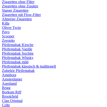
Zigaretten ohne Filter
Zigaretten ohne Zusätze
Stange Zigaretten
Zigaretten mit Flow-Filter
Altpreise Zigaretten
Killa
Oliver Twist
Pavo
Scooper
Zeronito
Pfeifentabak Kirsche
Pfeifentabak Vanille
Pfeifentabak fruchtig
Pfeifentabak Whisky
Pfeifentabak mild
Pfeifentabak klassisch & traditionell
Zubehör Pfeifentabak
Amphora
Amsterdamer
Auenland
Brigg
Borkum Riff
Brookfield
Clan Original
Colts