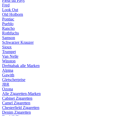
Fleur du Pays
Fred
Look Out
Old Holborn
Pontiac
Pueblo
Rancho
Rothfuchs
Samson
Schwarzer Krauzer
Sioux
Trumpet
Van Nelle
Winston
Drehtabak alle Marken
Alpina
Gawith
Gletscherprise
JBR
Ozona
Alle Zigaretten-Marken
Cabinet Zigaretten
Camel Zigaretten
Chesterfield Zigaretten
Denim Zigaretten