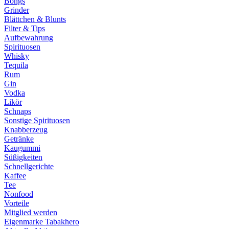
Bongs
Grinder
Blättchen & Blunts
Filter & Tips
Aufbewahrung
Spirituosen
Whisky
Tequila
Rum
Gin
Vodka
Likör
Schnaps
Sonstige Spirituosen
Knabberzeug
Getränke
Kaugummi
Süßigkeiten
Schnellgerichte
Kaffee
Tee
Nonfood
Vorteile
Mitglied werden
Eigenmarke Tabakhero