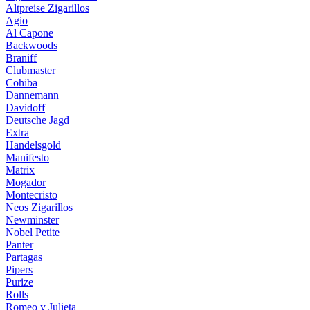
Altpreise Zigarillos
Agio
Al Capone
Backwoods
Braniff
Clubmaster
Cohiba
Dannemann
Davidoff
Deutsche Jagd
Extra
Handelsgold
Manifesto
Matrix
Mogador
Montecristo
Neos Zigarillos
Newminster
Nobel Petite
Panter
Partagas
Pipers
Purize
Rolls
Romeo y Julieta