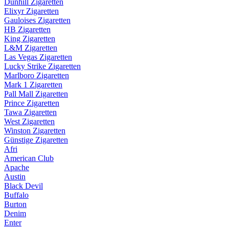
Dunhill Zigaretten
Elixyr Zigaretten
Gauloises Zigaretten
HB Zigaretten
King Zigaretten
L&M Zigaretten
Las Vegas Zigaretten
Lucky Strike Zigaretten
Marlboro Zigaretten
Mark 1 Zigaretten
Pall Mall Zigaretten
Prince Zigaretten
Tawa Zigaretten
West Zigaretten
Winston Zigaretten
Günstige Zigaretten
Afri
American Club
Apache
Austin
Black Devil
Buffalo
Burton
Denim
Enter