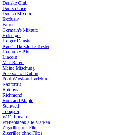
Danske Club
Danish Dice
Danish Mixture
Exclusiv
Farmer
Germain's Mixture
Helsingor
Holger Danske
Käpt’n Barsdorf's Bester
Kentucky Bird
Lincoln
Mac Baren
Meine Mischung
Peterson of Dublin
Poul Winsløw Harlekin
Radford’s
Rattrays
Richmond
Rum and Maple
Stanwell
Tobajara
W.O. Larsen
Pfeifentabak alle Marken
Zigarillos mit Filter
Zigarillos ohne Filter