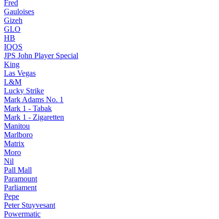
Fred
Gauloises
Gizeh
GLO
HB
IQOS
JPS John Player Special
King
Las Vegas
L&M
Lucky Strike
Mark Adams No. 1
Mark 1 - Tabak
Mark 1 - Zigaretten
Manitou
Marlboro
Matrix
Moro
Nil
Pall Mall
Paramount
Parliament
Pepe
Peter Stuyvesant
Powermatic