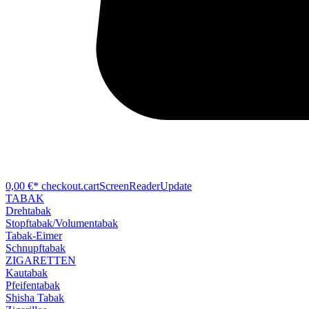
0,00 €*
checkout.cartScreenReaderUpdate
TABAK
Drehtabak
Stopftabak/Volumentabak
Tabak-Eimer
Schnupftabak
ZIGARETTEN
Kautabak
Pfeifentabak
Shisha Tabak