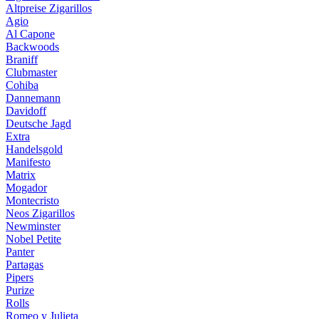
Altpreise Zigarillos
Agio
Al Capone
Backwoods
Braniff
Clubmaster
Cohiba
Dannemann
Davidoff
Deutsche Jagd
Extra
Handelsgold
Manifesto
Matrix
Mogador
Montecristo
Neos Zigarillos
Newminster
Nobel Petite
Panter
Partagas
Pipers
Purize
Rolls
Romeo y Julieta