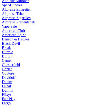
Aktuelle Aktionen
Spar-Bundles
Altpreise Zigaretten
Altpreise Tabak
Altpreise Zigarillos
Altpreise Pfeifentabak
Vape Sale
American Club
American Spirit
Benson & Hedges
Black Devil
Break
Buffalo
Burton
Camel
Chesterfield
Corset
Couture
Davidoff
Denim
Ducal
Dunhill
Elixyr
Fair Play
Fargo