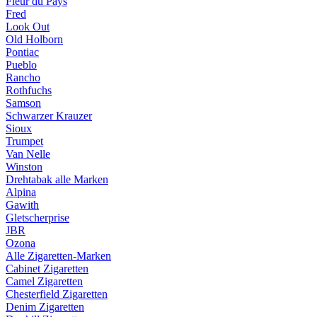
Fleur du Pays
Fred
Look Out
Old Holborn
Pontiac
Pueblo
Rancho
Rothfuchs
Samson
Schwarzer Krauzer
Sioux
Trumpet
Van Nelle
Winston
Drehtabak alle Marken
Alpina
Gawith
Gletscherprise
JBR
Ozona
Alle Zigaretten-Marken
Cabinet Zigaretten
Camel Zigaretten
Chesterfield Zigaretten
Denim Zigaretten