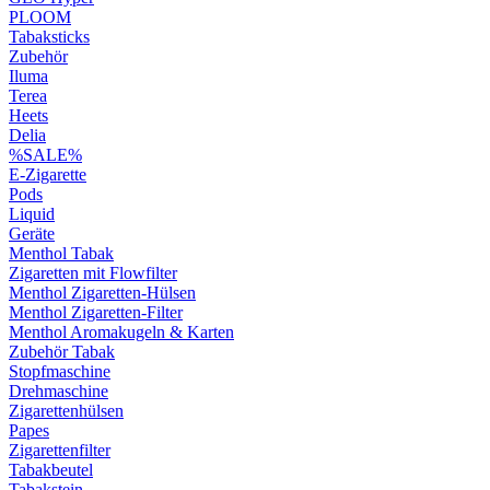
PLOOM
Tabaksticks
Zubehör
Iluma
Terea
Heets
Delia
%SALE%
E-Zigarette
Pods
Liquid
Geräte
Menthol Tabak
Zigaretten mit Flowfilter
Menthol Zigaretten-Hülsen
Menthol Zigaretten-Filter
Menthol Aromakugeln & Karten
Zubehör Tabak
Stopfmaschine
Drehmaschine
Zigarettenhülsen
Papes
Zigarettenfilter
Tabakbeutel
Tabakstein