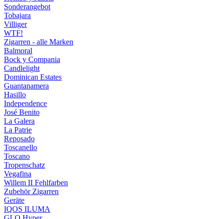
Sonderangebot
Tobajara
Villiger
WTF!
Zigarren - alle Marken
Balmoral
Bock y Compania
Candlelight
Dominican Estates
Guantanamera
Hasillo
Independence
José Benito
La Galera
La Patrie
Reposado
Toscanello
Toscano
Tropenschatz
Vegafina
Willem II Fehlfarben
Zubehör Zigarren
Geräte
IQOS ILUMA
GLO Hyper