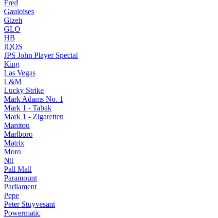
Fred
Gauloises
Gizeh
GLO
HB
IQOS
JPS John Player Special
King
Las Vegas
L&M
Lucky Strike
Mark Adams No. 1
Mark 1 - Tabak
Mark 1 - Zigaretten
Manitou
Marlboro
Matrix
Moro
Nil
Pall Mall
Paramount
Parliament
Pepe
Peter Stuyvesant
Powermatic