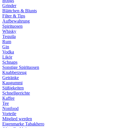
Bongs
Grinder
Blättchen & Blunts
Filter & Tips
Aufbewahrung
Spirituosen
Whisky
Tequila
Rum
Gin
Vodka
Likör
Schnaps
Sonstige Spirituosen
Knabberzeug
Getränke
Kaugummi
Süßigkeiten
Schnellgerichte
Kaffee
Tee
Nonfood
Vorteile
Mitglied werden
Eigenmarke Tabakhero