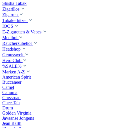
Shisha Tabak
Zigarillos
Zigarren
Tabakerhitzer
IQOS
E-Zigaretten & Vapes
Menthol
Raucherzubehör
Headshop
Genusswelt
Hero Club
%SALE%
Marken A-Z
American Spirit
Buccaneer
Camel
Canuma
Crossroad
Сhee Tah
Drum
Golden Virginia
Javaanse Jongens
Jean Barth