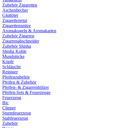
Zubehör Zigaretten
Aschenbecher
Gluttöter
Zigarettenetui
Zigarettenspitze
Aromakugeln & Aromakarten
Zubehör Zigarren
Zigarrenabschneider
Zubehör Shisha
Shisha Kohle
Mundstücke
Köpfe
Schläuche
Reiniger
Pfeifenzubehör
Pfeifen & Zubehör
Pfeifen- & Zigarrenhölzer
Pfeifen-Sets & Feuerzeuge
Feuerzeug
Bic
Clipper
Sturmfeuerzeug
Stabfeuerzeug
Zubehör