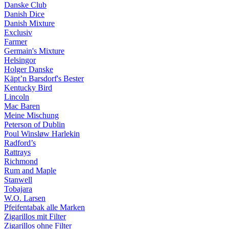
Danske Club
Danish Dice
Danish Mixture
Exclusiv
Farmer
Germain's Mixture
Helsingor
Holger Danske
Käpt’n Barsdorf's Bester
Kentucky Bird
Lincoln
Mac Baren
Meine Mischung
Peterson of Dublin
Poul Winsløw Harlekin
Radford’s
Rattrays
Richmond
Rum and Maple
Stanwell
Tobajara
W.O. Larsen
Pfeifentabak alle Marken
Zigarillos mit Filter
Zigarillos ohne Filter