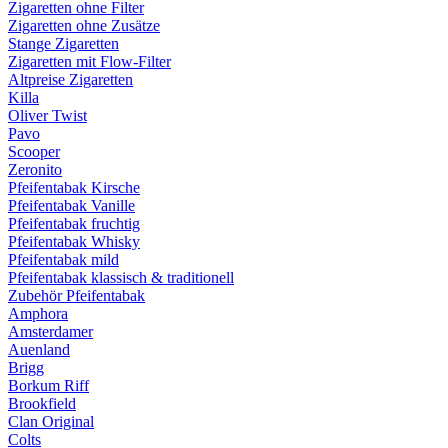
Zigaretten ohne Filter
Zigaretten ohne Zusätze
Stange Zigaretten
Zigaretten mit Flow-Filter
Altpreise Zigaretten
Killa
Oliver Twist
Pavo
Scooper
Zeronito
Pfeifentabak Kirsche
Pfeifentabak Vanille
Pfeifentabak fruchtig
Pfeifentabak Whisky
Pfeifentabak mild
Pfeifentabak klassisch & traditionell
Zubehör Pfeifentabak
Amphora
Amsterdamer
Auenland
Brigg
Borkum Riff
Brookfield
Clan Original
Colts