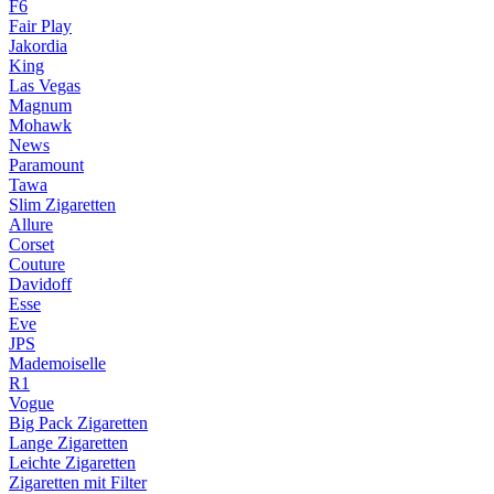
F6
Fair Play
Jakordia
King
Las Vegas
Magnum
Mohawk
News
Paramount
Tawa
Slim Zigaretten
Allure
Corset
Couture
Davidoff
Esse
Eve
JPS
Mademoiselle
R1
Vogue
Big Pack Zigaretten
Lange Zigaretten
Leichte Zigaretten
Zigaretten mit Filter