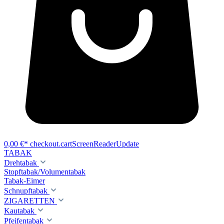
0,00 €*
checkout.cartScreenReaderUpdate
TABAK
Drehtabak
Stopftabak/Volumentabak
Tabak-Eimer
Schnupftabak
ZIGARETTEN
Kautabak
Pfeifentabak