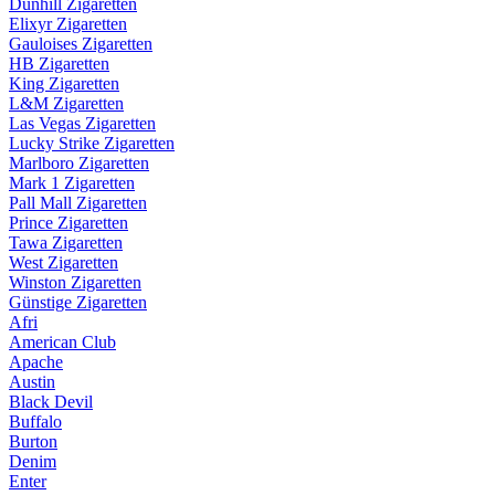
Dunhill Zigaretten
Elixyr Zigaretten
Gauloises Zigaretten
HB Zigaretten
King Zigaretten
L&M Zigaretten
Las Vegas Zigaretten
Lucky Strike Zigaretten
Marlboro Zigaretten
Mark 1 Zigaretten
Pall Mall Zigaretten
Prince Zigaretten
Tawa Zigaretten
West Zigaretten
Winston Zigaretten
Günstige Zigaretten
Afri
American Club
Apache
Austin
Black Devil
Buffalo
Burton
Denim
Enter