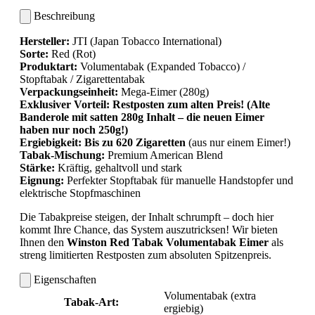
Beschreibung
Hersteller:
JTI (Japan Tobacco International)
Sorte:
Red (Rot)
Produktart:
Volumentabak (Expanded Tobacco) /
Stopftabak / Zigarettentabak
Verpackungseinheit:
Mega-Eimer (280g)
Exklusiver Vorteil:
Restposten zum alten Preis! (Alte
Banderole mit satten 280g Inhalt – die neuen Eimer
haben nur noch 250g!)
Ergiebigkeit:
Bis zu 620 Zigaretten
(aus nur einem Eimer!)
Tabak-Mischung:
Premium American Blend
Stärke:
Kräftig, gehaltvoll und stark
Eignung:
Perfekter Stopftabak für manuelle Handstopfer und
elektrische Stopfmaschinen
Die Tabakpreise steigen, der Inhalt schrumpft – doch hier
kommt Ihre Chance, das System auszutricksen! Wir bieten
Ihnen den
Winston Red Tabak Volumentabak Eimer
als
streng limitierten Restposten zum absoluten Spitzenpreis.
Eigenschaften
Volumentabak (extra
Tabak-Art:
ergiebig)