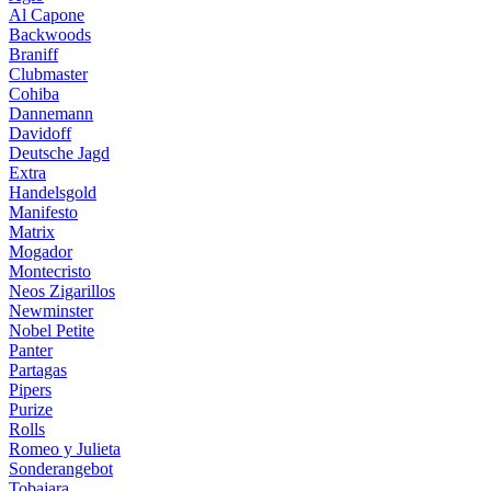
Al Capone
Backwoods
Braniff
Clubmaster
Cohiba
Dannemann
Davidoff
Deutsche Jagd
Extra
Handelsgold
Manifesto
Matrix
Mogador
Montecristo
Neos Zigarillos
Newminster
Nobel Petite
Panter
Partagas
Pipers
Purize
Rolls
Romeo y Julieta
Sonderangebot
Tobajara