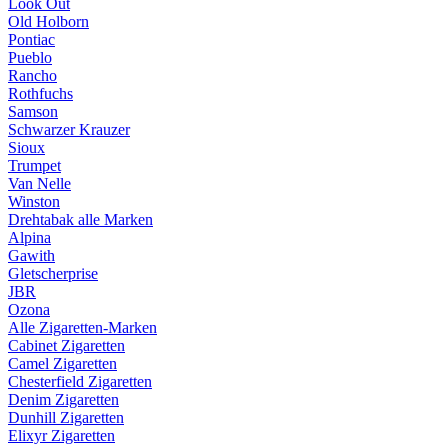
Look Out
Old Holborn
Pontiac
Pueblo
Rancho
Rothfuchs
Samson
Schwarzer Krauzer
Sioux
Trumpet
Van Nelle
Winston
Drehtabak alle Marken
Alpina
Gawith
Gletscherprise
JBR
Ozona
Alle Zigaretten-Marken
Cabinet Zigaretten
Camel Zigaretten
Chesterfield Zigaretten
Denim Zigaretten
Dunhill Zigaretten
Elixyr Zigaretten