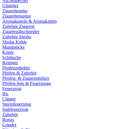
Aschenbecher
Gluttöter
Zigarettenetui
Zigarettenspitze
Aromakugeln & Aromakarten
Zubehör Zigarren
Zigarrenabschneider
Zubehör Shisha
Shisha Kohle
Mundstücke
Köpfe
Schläuche
Reiniger
Pfeifenzubehör
Pfeifen & Zubehör
Pfeifen- & Zigarrenhölzer
Pfeifen-Sets & Feuerzeuge
Feuerzeug
Bic
Clipper
Sturmfeuerzeug
Stabfeuerzeug
Zubehör
Bongs
Grinder