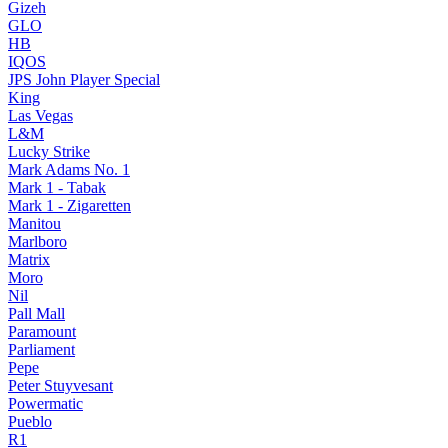
Gizeh
GLO
HB
IQOS
JPS John Player Special
King
Las Vegas
L&M
Lucky Strike
Mark Adams No. 1
Mark 1 - Tabak
Mark 1 - Zigaretten
Manitou
Marlboro
Matrix
Moro
Nil
Pall Mall
Paramount
Parliament
Pepe
Peter Stuyvesant
Powermatic
Pueblo
R1