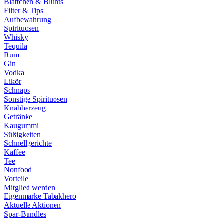
Blättchen & Blunts
Filter & Tips
Aufbewahrung
Spirituosen
Whisky
Tequila
Rum
Gin
Vodka
Likör
Schnaps
Sonstige Spirituosen
Knabberzeug
Getränke
Kaugummi
Süßigkeiten
Schnellgerichte
Kaffee
Tee
Nonfood
Vorteile
Mitglied werden
Eigenmarke Tabakhero
Aktuelle Aktionen
Spar-Bundles