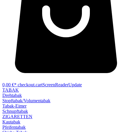
0,00 €*
checkout.cartScreenReaderUpdate
TABAK
Drehtabak
Stopftabak/Volumentabak
Tabak-Eimer
Schnupftabak
ZIGARETTEN
Kautabak
Pfeifentabak