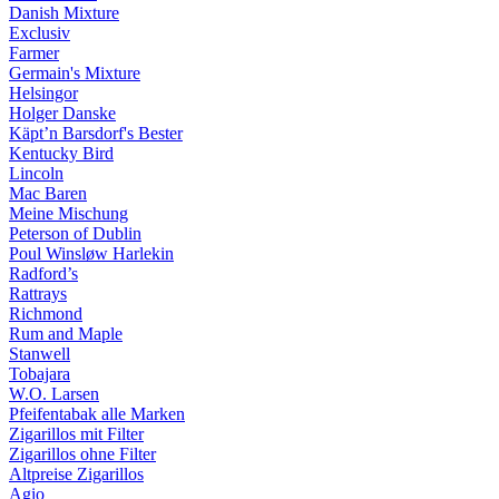
Danish Mixture
Exclusiv
Farmer
Germain's Mixture
Helsingor
Holger Danske
Käpt’n Barsdorf's Bester
Kentucky Bird
Lincoln
Mac Baren
Meine Mischung
Peterson of Dublin
Poul Winsløw Harlekin
Radford’s
Rattrays
Richmond
Rum and Maple
Stanwell
Tobajara
W.O. Larsen
Pfeifentabak alle Marken
Zigarillos mit Filter
Zigarillos ohne Filter
Altpreise Zigarillos
Agio