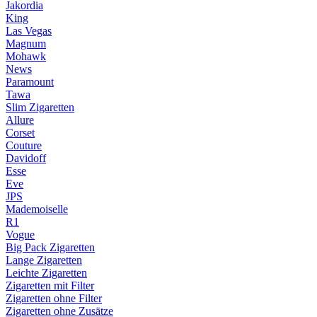
Jakordia
King
Las Vegas
Magnum
Mohawk
News
Paramount
Tawa
Slim Zigaretten
Allure
Corset
Couture
Davidoff
Esse
Eve
JPS
Mademoiselle
R1
Vogue
Big Pack Zigaretten
Lange Zigaretten
Leichte Zigaretten
Zigaretten mit Filter
Zigaretten ohne Filter
Zigaretten ohne Zusätze