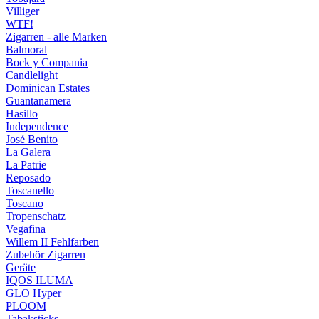
Villiger
WTF!
Zigarren - alle Marken
Balmoral
Bock y Compania
Candlelight
Dominican Estates
Guantanamera
Hasillo
Independence
José Benito
La Galera
La Patrie
Reposado
Toscanello
Toscano
Tropenschatz
Vegafina
Willem II Fehlfarben
Zubehör Zigarren
Geräte
IQOS ILUMA
GLO Hyper
PLOOM
Tabaksticks