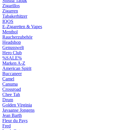
Shisha Tabak
Zigarillos
Zigarren
Tabakerhitzer
IQOS
E-Zigaretten & Vapes
Menthol
Raucherzubehör
Headshop
Genusswelt
Hero Club
%SALE%
Marken A-Z
American Spirit
Buccaneer
Camel
Canuma
Crossroad
Сhee Tah
Drum
Golden Virginia
Javaanse Jongens
Jean Barth
Fleur du Pays
Fred