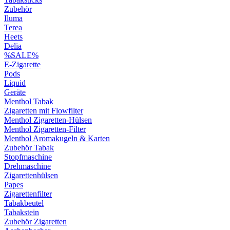
Zubehör
Iluma
Terea
Heets
Delia
%SALE%
E-Zigarette
Pods
Liquid
Geräte
Menthol Tabak
Zigaretten mit Flowfilter
Menthol Zigaretten-Hülsen
Menthol Zigaretten-Filter
Menthol Aromakugeln & Karten
Zubehör Tabak
Stopfmaschine
Drehmaschine
Zigarettenhülsen
Papes
Zigarettenfilter
Tabakbeutel
Tabakstein
Zubehör Zigaretten