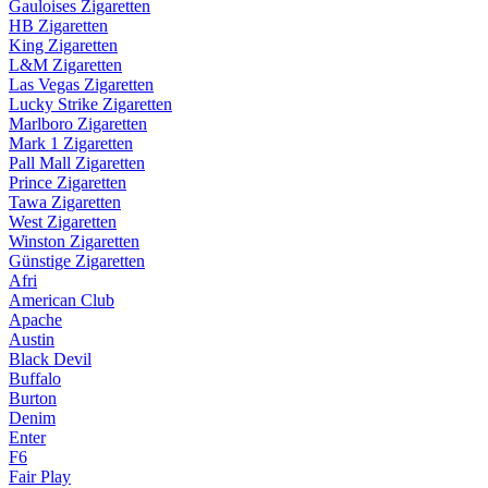
Gauloises Zigaretten
HB Zigaretten
King Zigaretten
L&M Zigaretten
Las Vegas Zigaretten
Lucky Strike Zigaretten
Marlboro Zigaretten
Mark 1 Zigaretten
Pall Mall Zigaretten
Prince Zigaretten
Tawa Zigaretten
West Zigaretten
Winston Zigaretten
Günstige Zigaretten
Afri
American Club
Apache
Austin
Black Devil
Buffalo
Burton
Denim
Enter
F6
Fair Play