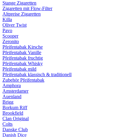
Stange Zigaretten
Zigaretten mit Flow-Filter
Altpreise Zigaretten
Killa
Oliver Twist
Pavo
Scooper
Zeronito
Pfeifentabak Kirsche
Pfeifentabak Vanille
Pfeifentabak fruchtig
Pfeifentabak Whisky
Pfeifentabak mild
Pfeifentabak klassisch & traditionell
Zubehör Pfeifentabak
Amphora
Amsterdamer
Auenland
Brigg
Borkum Riff
Brookfield
Clan Original
Colts
Danske Club
Danish Dice