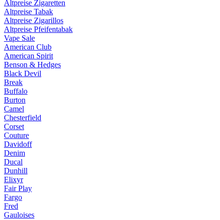
Altpreise Zigaretten
Altpreise Tabak
Altpreise Zigarillos
Altpreise Pfeifentabak
Vape Sale
American Club
American Spirit
Benson & Hedges
Black Devil
Break
Buffalo
Burton
Camel
Chesterfield
Corset
Couture
Davidoff
Denim
Ducal
Dunhill
Elixyr
Fair Play
Fargo
Fred
Gauloises