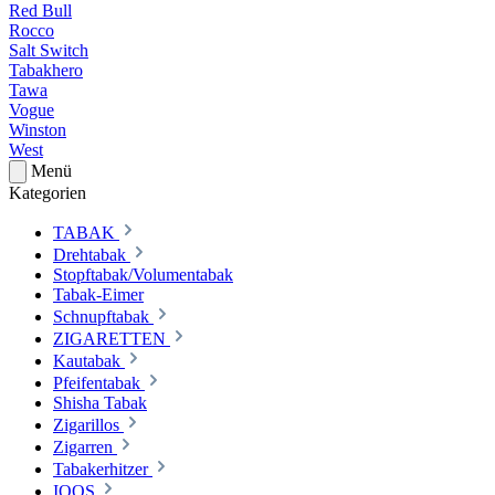
Red Bull
Rocco
Salt Switch
Tabakhero
Tawa
Vogue
Winston
West
Menü
Kategorien
TABAK
Drehtabak
Stopftabak/Volumentabak
Tabak-Eimer
Schnupftabak
ZIGARETTEN
Kautabak
Pfeifentabak
Shisha Tabak
Zigarillos
Zigarren
Tabakerhitzer
IQOS