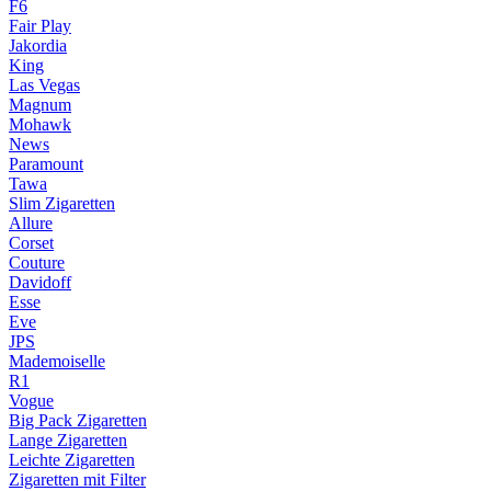
F6
Fair Play
Jakordia
King
Las Vegas
Magnum
Mohawk
News
Paramount
Tawa
Slim Zigaretten
Allure
Corset
Couture
Davidoff
Esse
Eve
JPS
Mademoiselle
R1
Vogue
Big Pack Zigaretten
Lange Zigaretten
Leichte Zigaretten
Zigaretten mit Filter