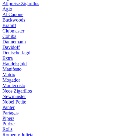
Altpreise Zigarillos
Agio
Al Capone
Backwoods
Braniff
Clubmaster
Cohiba
Dannemann
Davidoff
Deutsche Jagd
Extra
Handelsgold
Manifesto
Matrix
Mogador
Montecristo
Neos Zigarillos
Newminster
Nobel Petite
Panter
Partagas
Pipers
Purize
Rolls
Romeo y Julieta