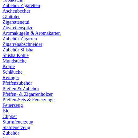
Zubehör Zigaretten
Aschenbecher
Gluttöter
Zigarettenetui
Zigarettenspitze
Aromakugeln & Aromakarten
Zubehör Zigarren
Zigarrenabschneider
Zubehör Shisha
Shisha Kohle
Mundstücke
Köpfe
Schläuche
Reiniger
Pfeifenzubehör
Pfeifen & Zubehör
Pfeifen- & Zigarrenhölzer
Pfeifen-Sets & Feuerzeuge
Feuerzeug
Bic
Clipper
Sturmfeuerzeug
Stabfeuerzeug
Zubehör