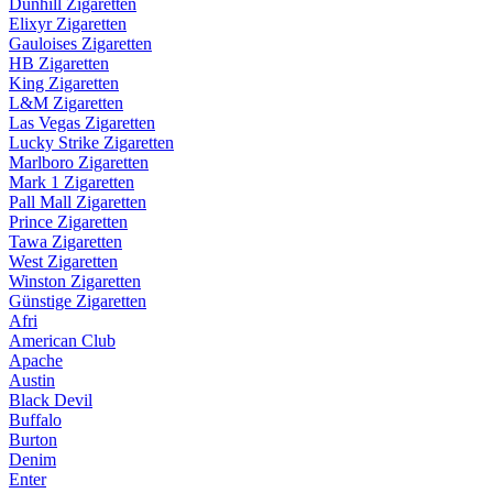
Dunhill Zigaretten
Elixyr Zigaretten
Gauloises Zigaretten
HB Zigaretten
King Zigaretten
L&M Zigaretten
Las Vegas Zigaretten
Lucky Strike Zigaretten
Marlboro Zigaretten
Mark 1 Zigaretten
Pall Mall Zigaretten
Prince Zigaretten
Tawa Zigaretten
West Zigaretten
Winston Zigaretten
Günstige Zigaretten
Afri
American Club
Apache
Austin
Black Devil
Buffalo
Burton
Denim
Enter