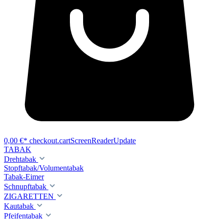
0,00 €*
checkout.cartScreenReaderUpdate
TABAK
Drehtabak
Stopftabak/Volumentabak
Tabak-Eimer
Schnupftabak
ZIGARETTEN
Kautabak
Pfeifentabak