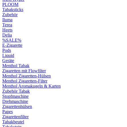
PLOOM
Tabaksticks
Zubehör
Iluma
Terea
Heets
Delia
%SALE%
E-Zigarette
Pods
Liquid
Geräte
Menthol Tabak
Zigaretten mit Flowfilter
Menthol Zigaretten-Hülsen
Menthol Zigaretten-Filter
Menthol Aromakugeln & Karten
Zubehör Tabak
Stopfmaschine
Drehmaschine
Zigarettenhülsen
Papes
Zigarettenfilter
Tabakbeutel
Tabakstein