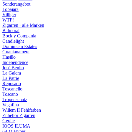
Sonderangebot
Tobajara
Villiger
WTF!
Zigarren - alle Marken
Balmoral
Bock y Compania
Candlelight
Dominican Estates
Guantanamera
Hasillo
Independence
José Benito
La Galera
La Patrie
Reposado
Toscanello
Toscano
Tropenschatz
Vegafina
Willem II Fehlfarben
Zubehör Zigarren
Geräte
IQOS ILUMA
GLO Hyper