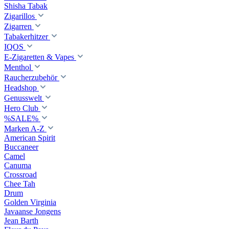
Shisha Tabak
Zigarillos
Zigarren
Tabakerhitzer
IQOS
E-Zigaretten & Vapes
Menthol
Raucherzubehör
Headshop
Genusswelt
Hero Club
%SALE%
Marken A-Z
American Spirit
Buccaneer
Camel
Canuma
Crossroad
Сhee Tah
Drum
Golden Virginia
Javaanse Jongens
Jean Barth