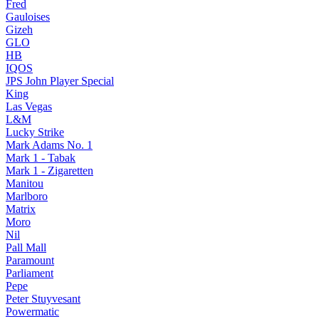
Fred
Gauloises
Gizeh
GLO
HB
IQOS
JPS John Player Special
King
Las Vegas
L&M
Lucky Strike
Mark Adams No. 1
Mark 1 - Tabak
Mark 1 - Zigaretten
Manitou
Marlboro
Matrix
Moro
Nil
Pall Mall
Paramount
Parliament
Pepe
Peter Stuyvesant
Powermatic