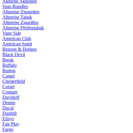
Aktuelle Aktionen
Spar-Bundles
Altpreise Zigaretten
Altpreise Tabak
Altpreise Zigarillos
Altpreise Pfeifentabak
Vape Sale
American Club
American Spirit
Benson & Hedges
Black Devil
Break
Buffalo
Burton
Camel
Chesterfield
Corset
Couture
Davidoff
Denim
Ducal
Dunhill
Elixyr
Fair Play
Fargo