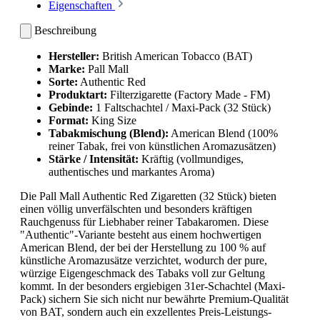
Eigenschaften
Beschreibung
Hersteller:
British American Tobacco (BAT)
Marke:
Pall Mall
Sorte:
Authentic Red
Produktart:
Filterzigarette (Factory Made - FM)
Gebinde:
1 Faltschachtel / Maxi-Pack (32 Stück)
Format:
King Size
Tabakmischung (Blend):
American Blend (100%
reiner Tabak, frei von künstlichen Aromazusätzen)
Stärke / Intensität:
Kräftig (vollmundiges,
authentisches und markantes Aroma)
Die
Pall Mall Authentic Red Zigaretten (32 Stück)
bieten
einen völlig unverfälschten und besonders kräftigen
Rauchgenuss für Liebhaber reiner Tabakaromen. Diese
"Authentic"-Variante besteht aus einem hochwertigen
American Blend, der bei der Herstellung zu 100 % auf
künstliche Aromazusätze verzichtet, wodurch der pure,
würzige Eigengeschmack des Tabaks voll zur Geltung
kommt. In der besonders ergiebigen 31er-Schachtel (Maxi-
Pack) sichern Sie sich nicht nur bewährte Premium-Qualität
von BAT, sondern auch ein exzellentes Preis-Leistungs-