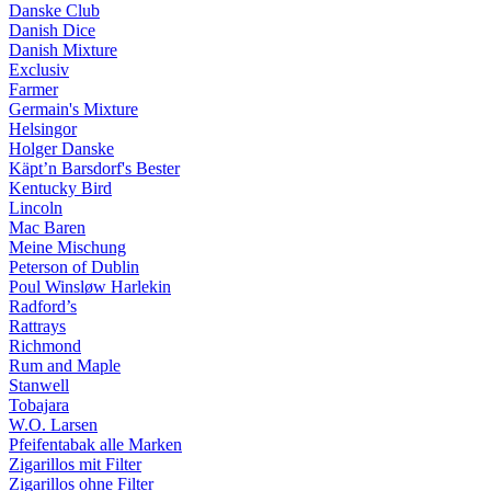
Danske Club
Danish Dice
Danish Mixture
Exclusiv
Farmer
Germain's Mixture
Helsingor
Holger Danske
Käpt’n Barsdorf's Bester
Kentucky Bird
Lincoln
Mac Baren
Meine Mischung
Peterson of Dublin
Poul Winsløw Harlekin
Radford’s
Rattrays
Richmond
Rum and Maple
Stanwell
Tobajara
W.O. Larsen
Pfeifentabak alle Marken
Zigarillos mit Filter
Zigarillos ohne Filter