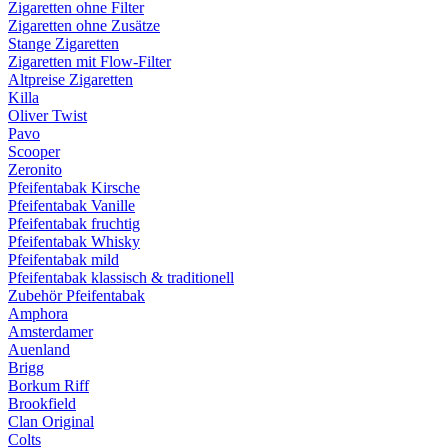
Zigaretten ohne Filter
Zigaretten ohne Zusätze
Stange Zigaretten
Zigaretten mit Flow-Filter
Altpreise Zigaretten
Killa
Oliver Twist
Pavo
Scooper
Zeronito
Pfeifentabak Kirsche
Pfeifentabak Vanille
Pfeifentabak fruchtig
Pfeifentabak Whisky
Pfeifentabak mild
Pfeifentabak klassisch & traditionell
Zubehör Pfeifentabak
Amphora
Amsterdamer
Auenland
Brigg
Borkum Riff
Brookfield
Clan Original
Colts