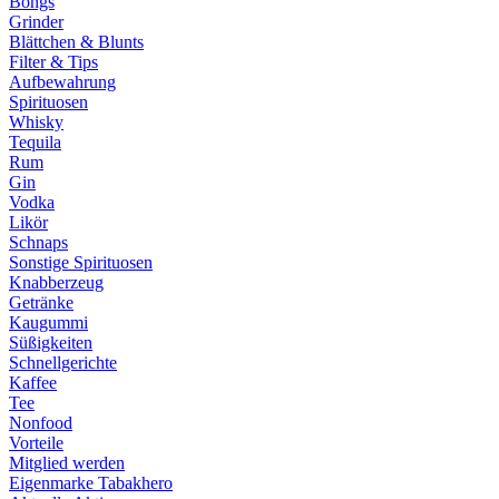
Bongs
Grinder
Blättchen & Blunts
Filter & Tips
Aufbewahrung
Spirituosen
Whisky
Tequila
Rum
Gin
Vodka
Likör
Schnaps
Sonstige Spirituosen
Knabberzeug
Getränke
Kaugummi
Süßigkeiten
Schnellgerichte
Kaffee
Tee
Nonfood
Vorteile
Mitglied werden
Eigenmarke Tabakhero