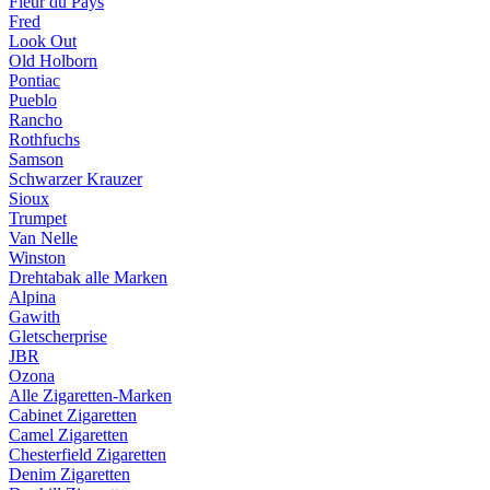
Fleur du Pays
Fred
Look Out
Old Holborn
Pontiac
Pueblo
Rancho
Rothfuchs
Samson
Schwarzer Krauzer
Sioux
Trumpet
Van Nelle
Winston
Drehtabak alle Marken
Alpina
Gawith
Gletscherprise
JBR
Ozona
Alle Zigaretten-Marken
Cabinet Zigaretten
Camel Zigaretten
Chesterfield Zigaretten
Denim Zigaretten