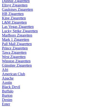
Dunhill Zigaretten
Elixyr Zigaretten
Gauloises Zigaretten
HB Zigaretten
King Zigaretten
L&M Zigaretten
Las Vegas Zigaretten
Lucky Strike Zigaretten
Marlboro Zigaretten
Mark 1 Zigaretten
Pall Mall Zigaretten
Prince Zigaretten
Tawa Zigaretten
West Zigaretten
Winston Zigaretten
Günstige Zigaretten
Afri
American Club
Apache
Austin
Black Devil
Buffalo
Burton
Denim
Enter