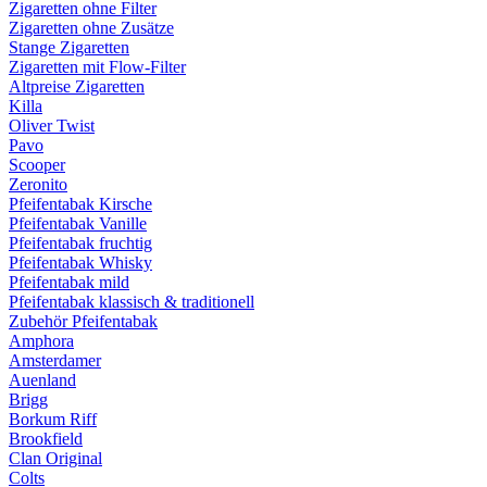
Zigaretten ohne Filter
Zigaretten ohne Zusätze
Stange Zigaretten
Zigaretten mit Flow-Filter
Altpreise Zigaretten
Killa
Oliver Twist
Pavo
Scooper
Zeronito
Pfeifentabak Kirsche
Pfeifentabak Vanille
Pfeifentabak fruchtig
Pfeifentabak Whisky
Pfeifentabak mild
Pfeifentabak klassisch & traditionell
Zubehör Pfeifentabak
Amphora
Amsterdamer
Auenland
Brigg
Borkum Riff
Brookfield
Clan Original
Colts