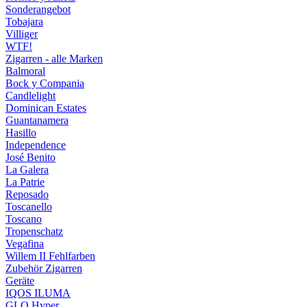
Sonderangebot
Tobajara
Villiger
WTF!
Zigarren - alle Marken
Balmoral
Bock y Compania
Candlelight
Dominican Estates
Guantanamera
Hasillo
Independence
José Benito
La Galera
La Patrie
Reposado
Toscanello
Toscano
Tropenschatz
Vegafina
Willem II Fehlfarben
Zubehör Zigarren
Geräte
IQOS ILUMA
GLO Hyper