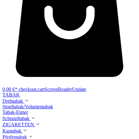
0,00 €*
checkout.cartScreenReaderUpdate
TABAK
Drehtabak
Stopftabak/Volumentabak
Tabak-Eimer
Schnupftabak
ZIGARETTEN
Kautabak
Pfeifentabak