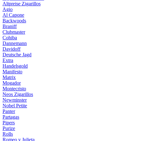
Altpreise Zigarillos
Agio
Al Capone
Backwoods
Braniff
Clubmaster
Cohiba
Dannemann
Davidoff
Deutsche Jagd
Extra
Handelsgold
Manifesto
Matrix
Mogador
Montecristo
Neos Zigarillos
Newminster
Nobel Petite
Panter
Partagas
Pipers
Purize
Rolls
Romeo y Julieta