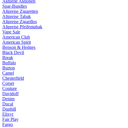
Aktuelle Aktionen
Spar-Bundles
Altpreise Zigaretten
Altpreise Tabak
Altpreise Zigarillos
Altpreise Pfeifentabak
Vape Sale
American Club
American Spirit
Benson & Hedges
Black Devil
Break
Buffalo
Burton
Camel
Chesterfield
Corset
Couture
Davidoff
Denim
Ducal
Dunhill
Elixyr
Fair Play
Fargo