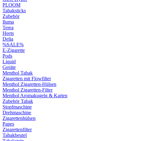
PLOOM
Tabaksticks
Zubehör
Iluma
Terea
Heets
Delia
%SALE%
E-Zigarette
Pods
Liquid
Geräte
Menthol Tabak
Zigaretten mit Flowfilter
Menthol Zigaretten-Hülsen
Menthol Zigaretten-Filter
Menthol Aromakugeln & Karten
Zubehör Tabak
Stopfmaschine
Drehmaschine
Zigarettenhülsen
Papes
Zigarettenfilter
Tabakbeutel
Tabakstein