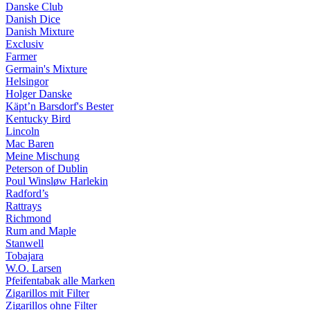
Danske Club
Danish Dice
Danish Mixture
Exclusiv
Farmer
Germain's Mixture
Helsingor
Holger Danske
Käpt’n Barsdorf's Bester
Kentucky Bird
Lincoln
Mac Baren
Meine Mischung
Peterson of Dublin
Poul Winsløw Harlekin
Radford’s
Rattrays
Richmond
Rum and Maple
Stanwell
Tobajara
W.O. Larsen
Pfeifentabak alle Marken
Zigarillos mit Filter
Zigarillos ohne Filter