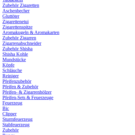
Zubehör Zigaretten
Aschenbecher
Gluttöter
Zigarettenetui
Zigarettenspitze
Aromakugeln & Aromakarten
Zubehör Zigarren
Zigarrenabschneider
Zubehör Shisha
Shisha Kohle
Mundstücke
Köpfe
Schläuche
Reiniger
Pfeifenzubehör
Pfeifen & Zubehör
Pfeifen- & Zigarrenhölzer
Pfeifen-Sets & Feuerzeuge
Feuerzeug
Bic
Clipper
Sturmfeuerzeug
Stabfeuerzeug
Zubehör