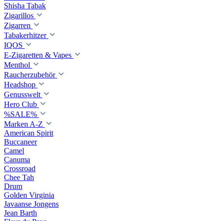
Shisha Tabak
Zigarillos
Zigarren
Tabakerhitzer
IQOS
E-Zigaretten & Vapes
Menthol
Raucherzubehör
Headshop
Genusswelt
Hero Club
%SALE%
Marken A-Z
American Spirit
Buccaneer
Camel
Canuma
Crossroad
Сhee Tah
Drum
Golden Virginia
Javaanse Jongens
Jean Barth