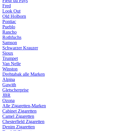
Fleur du Pays
Fred
Look Out
Old Holborn
Pontiac
Pueblo
Rancho
Rothfuchs
Samson
Schwarzer Krauzer
Sioux
Trumpet
Van Nelle
Winston
Drehtabak alle Marken
Alpina
Gawith
Gletscherprise
JBR
Ozona
Alle Zigaretten-Marken
Cabinet Zigaretten
Camel Zigaretten
Chesterfield Zigaretten
Denim Zigaretten