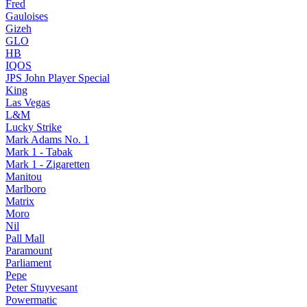
Fred
Gauloises
Gizeh
GLO
HB
IQOS
JPS John Player Special
King
Las Vegas
L&M
Lucky Strike
Mark Adams No. 1
Mark 1 - Tabak
Mark 1 - Zigaretten
Manitou
Marlboro
Matrix
Moro
Nil
Pall Mall
Paramount
Parliament
Pepe
Peter Stuyvesant
Powermatic