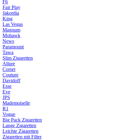
F6
Fair Play
Jakordia
King
Las Vegas
Magnum
Mohawk
News
Paramount
Tawa
Slim Zigaretten
Allure
Corset
Couture
Davidoff
Esse
Eve
JPS
Mademoiselle
R1
Vogue
Big Pack Zigaretten
Lange Zigaretten
Leichte Zigaretten
Zigaretten mit Filter