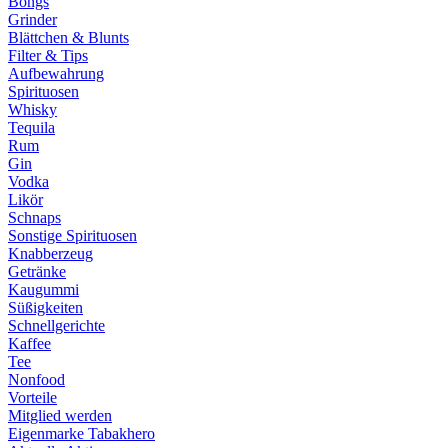
Bongs
Grinder
Blättchen & Blunts
Filter & Tips
Aufbewahrung
Spirituosen
Whisky
Tequila
Rum
Gin
Vodka
Likör
Schnaps
Sonstige Spirituosen
Knabberzeug
Getränke
Kaugummi
Süßigkeiten
Schnellgerichte
Kaffee
Tee
Nonfood
Vorteile
Mitglied werden
Eigenmarke Tabakhero