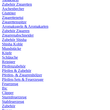
Zubehör Zigaretten
Aschenbecher
Gluttöter
Zigarettenetui
Zigarettenspitze
Aromakugeln & Aromakarten
Zubehör Zigarren
Zigarrenabschneider
Zubehör Shisha
Shisha Kohle
Mundstücke
Köpfe
Schläuche
Reiniger
Pfeifenzubehör
Pfeifen & Zubehör
Pfeifen- & Zigarrenhölzer
Pfeifen-Sets & Feuerzeuge
Feuerzeug
Bic
Clipper
Sturmfeuerzeug
Stabfeuerzeug
Zubehör