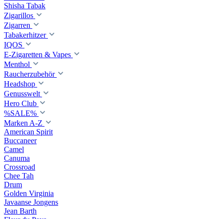
Shisha Tabak
Zigarillos
Zigarren
Tabakerhitzer
IQOS
E-Zigaretten & Vapes
Menthol
Raucherzubehör
Headshop
Genusswelt
Hero Club
%SALE%
Marken A-Z
American Spirit
Buccaneer
Camel
Canuma
Crossroad
Сhee Tah
Drum
Golden Virginia
Javaanse Jongens
Jean Barth