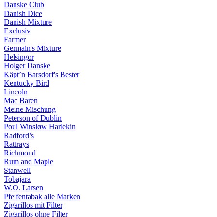
Danske Club
Danish Dice
Danish Mixture
Exclusiv
Farmer
Germain's Mixture
Helsingor
Holger Danske
Käpt’n Barsdorf's Bester
Kentucky Bird
Lincoln
Mac Baren
Meine Mischung
Peterson of Dublin
Poul Winsløw Harlekin
Radford’s
Rattrays
Richmond
Rum and Maple
Stanwell
Tobajara
W.O. Larsen
Pfeifentabak alle Marken
Zigarillos mit Filter
Zigarillos ohne Filter