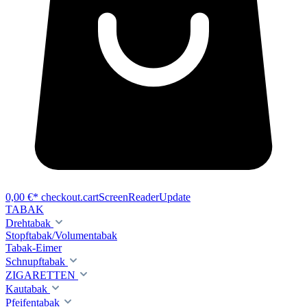
0,00 €*
checkout.cartScreenReaderUpdate
TABAK
Drehtabak
Stopftabak/Volumentabak
Tabak-Eimer
Schnupftabak
ZIGARETTEN
Kautabak
Pfeifentabak