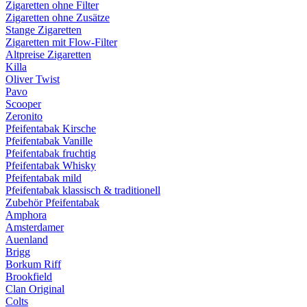
Zigaretten ohne Filter
Zigaretten ohne Zusätze
Stange Zigaretten
Zigaretten mit Flow-Filter
Altpreise Zigaretten
Killa
Oliver Twist
Pavo
Scooper
Zeronito
Pfeifentabak Kirsche
Pfeifentabak Vanille
Pfeifentabak fruchtig
Pfeifentabak Whisky
Pfeifentabak mild
Pfeifentabak klassisch & traditionell
Zubehör Pfeifentabak
Amphora
Amsterdamer
Auenland
Brigg
Borkum Riff
Brookfield
Clan Original
Colts