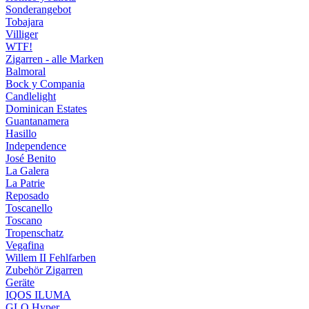
Sonderangebot
Tobajara
Villiger
WTF!
Zigarren - alle Marken
Balmoral
Bock y Compania
Candlelight
Dominican Estates
Guantanamera
Hasillo
Independence
José Benito
La Galera
La Patrie
Reposado
Toscanello
Toscano
Tropenschatz
Vegafina
Willem II Fehlfarben
Zubehör Zigarren
Geräte
IQOS ILUMA
GLO Hyper