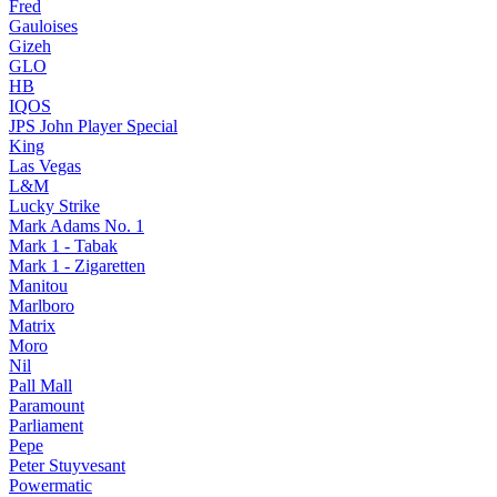
Fred
Gauloises
Gizeh
GLO
HB
IQOS
JPS John Player Special
King
Las Vegas
L&M
Lucky Strike
Mark Adams No. 1
Mark 1 - Tabak
Mark 1 - Zigaretten
Manitou
Marlboro
Matrix
Moro
Nil
Pall Mall
Paramount
Parliament
Pepe
Peter Stuyvesant
Powermatic