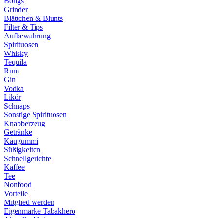
Bongs
Grinder
Blättchen & Blunts
Filter & Tips
Aufbewahrung
Spirituosen
Whisky
Tequila
Rum
Gin
Vodka
Likör
Schnaps
Sonstige Spirituosen
Knabberzeug
Getränke
Kaugummi
Süßigkeiten
Schnellgerichte
Kaffee
Tee
Nonfood
Vorteile
Mitglied werden
Eigenmarke Tabakhero