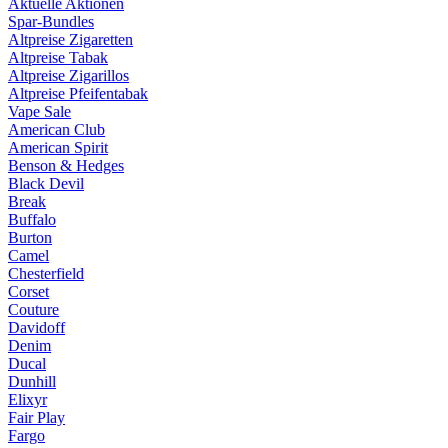
Aktuelle Aktionen
Spar-Bundles
Altpreise Zigaretten
Altpreise Tabak
Altpreise Zigarillos
Altpreise Pfeifentabak
Vape Sale
American Club
American Spirit
Benson & Hedges
Black Devil
Break
Buffalo
Burton
Camel
Chesterfield
Corset
Couture
Davidoff
Denim
Ducal
Dunhill
Elixyr
Fair Play
Fargo