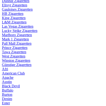
Dunhill Zigaretten
Elixyr Zigaretten
Gauloises Zigaretten
HB Zigaretten
King Zigaretten
L&M Zigaretten
Las Vegas Zigaretten
Lucky Strike Zigaretten
Marlboro Zigaretten
Mark 1 Zigaretten
Pall Mall Zigaretten
Prince Zigaretten
Tawa Zigaretten
West Zigaretten
Winston Zigaretten
Günstige Zigaretten
Afri
American Club
Apache
Austin
Black Devil
Buffalo
Burton
Denim
Enter