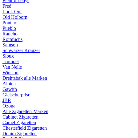
Fleur du Pays
Fred
Look Out
Old Holborn
Pontiac
Pueblo
Rancho
Rothfuchs
Samson
Schwarzer Krauzer
Sioux
Trumpet
Van Nelle
Winston
Drehtabak alle Marken
Alpina
Gawith
Gletscherprise
JBR
Ozona
Alle Zigaretten-Marken
Cabinet Zigaretten
Camel Zigaretten
Chesterfield Zigaretten
Denim Zigaretten