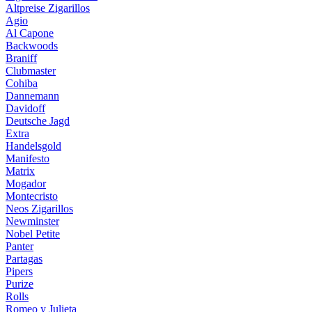
Altpreise Zigarillos
Agio
Al Capone
Backwoods
Braniff
Clubmaster
Cohiba
Dannemann
Davidoff
Deutsche Jagd
Extra
Handelsgold
Manifesto
Matrix
Mogador
Montecristo
Neos Zigarillos
Newminster
Nobel Petite
Panter
Partagas
Pipers
Purize
Rolls
Romeo y Julieta