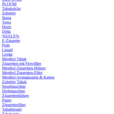
PLOOM
Tabaksticks
Zubehör
Iluma
Terea
Heets
Delia
%SALE%
E-Zigarette
Pods
Liquid
Geräte
Menthol Tabak
Zigaretten mit Flowfilter
Menthol Zigaretten-Hülsen
Menthol Zigaretten-Filter
Menthol Aromakugeln & Karten
Zubehör Tabak
Stopfmaschine
Drehmaschine
Zigarettenhülsen
Papes
Zigarettenfilter
Tabakbeutel
Tabakstein