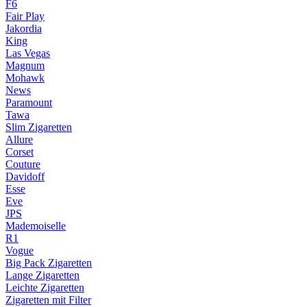
F6
Fair Play
Jakordia
King
Las Vegas
Magnum
Mohawk
News
Paramount
Tawa
Slim Zigaretten
Allure
Corset
Couture
Davidoff
Esse
Eve
JPS
Mademoiselle
R1
Vogue
Big Pack Zigaretten
Lange Zigaretten
Leichte Zigaretten
Zigaretten mit Filter