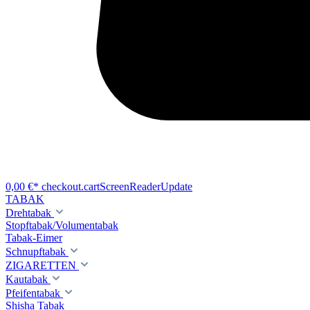
0,00 €*
checkout.cartScreenReaderUpdate
TABAK
Drehtabak
Stopftabak/Volumentabak
Tabak-Eimer
Schnupftabak
ZIGARETTEN
Kautabak
Pfeifentabak
Shisha Tabak