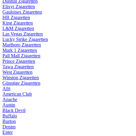
Dunhill Zigaretten
Elixyr Zigaretten
Gauloises Zigaretten
HB Zigaretten
King Zigaretten
L&M Zigaretten
Las Vegas Zigaretten
Lucky Strike Zigaretten
Marlboro Zigaretten
Mark 1 Zigaretten
Pall Mall Zigaretten
Prince Zigaretten
Tawa Zigaretten
West Zigaretten
Winston Zigaretten
Günstige Zigaretten
Afri
American Club
Apache
Austin
Black Devil
Buffalo
Burton
Denim
Enter