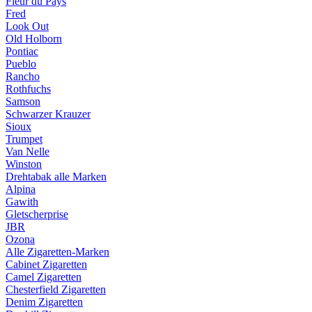
Fleur du Pays
Fred
Look Out
Old Holborn
Pontiac
Pueblo
Rancho
Rothfuchs
Samson
Schwarzer Krauzer
Sioux
Trumpet
Van Nelle
Winston
Drehtabak alle Marken
Alpina
Gawith
Gletscherprise
JBR
Ozona
Alle Zigaretten-Marken
Cabinet Zigaretten
Camel Zigaretten
Chesterfield Zigaretten
Denim Zigaretten