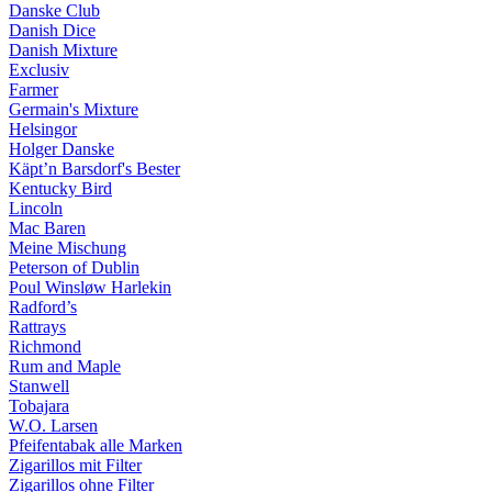
Danske Club
Danish Dice
Danish Mixture
Exclusiv
Farmer
Germain's Mixture
Helsingor
Holger Danske
Käpt’n Barsdorf's Bester
Kentucky Bird
Lincoln
Mac Baren
Meine Mischung
Peterson of Dublin
Poul Winsløw Harlekin
Radford’s
Rattrays
Richmond
Rum and Maple
Stanwell
Tobajara
W.O. Larsen
Pfeifentabak alle Marken
Zigarillos mit Filter
Zigarillos ohne Filter