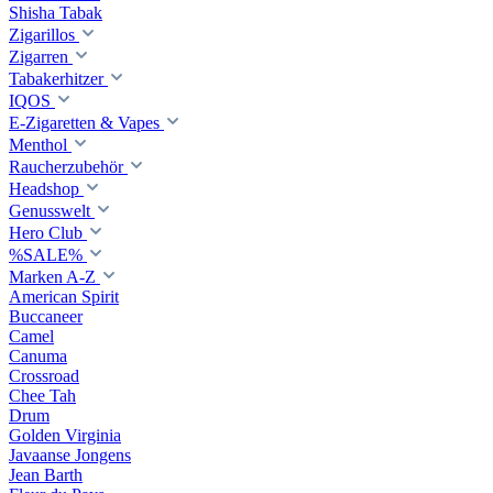
Shisha Tabak
Zigarillos
Zigarren
Tabakerhitzer
IQOS
E-Zigaretten & Vapes
Menthol
Raucherzubehör
Headshop
Genusswelt
Hero Club
%SALE%
Marken A-Z
American Spirit
Buccaneer
Camel
Canuma
Crossroad
Сhee Tah
Drum
Golden Virginia
Javaanse Jongens
Jean Barth