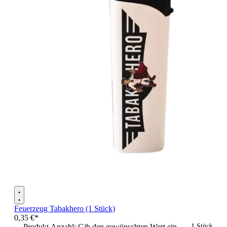
Feuerzeug Tabakhero (1 Stück)
0,35 €*
Produkt Anzahl: Gib den gewünschten Wert ein
1 Stück