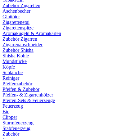
Zubehör Zigaretten
Aschenbecher
Gluttöter
Zigarettenetui
Zigarettenspitze
Aromakugeln & Aromakarten
Zubehör Zigarren
Zigarrenabschneider
Zubehör Shisha
Shisha Kohle
Mundstücke
Köpfe
Schläuche
Reiniger
Pfeifenzubehör
Pfeifen & Zubehör
Pfeifen- & Zigarrenhölzer
Pfeifen-Sets & Feuerzeuge
Feuerzeug
Bic
Clipper
Sturmfeuerzeug
Stabfeuerzeug
Zubehör