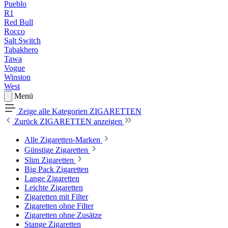
Pueblo
R1
Red Bull
Rocco
Salt Switch
Tabakhero
Tawa
Vogue
Winston
West
Menü
Zeige alle Kategorien
ZIGARETTEN
Zurück
ZIGARETTEN anzeigen
Alle Zigaretten-Marken
Günstige Zigaretten
Slim Zigaretten
Big Pack Zigaretten
Lange Zigaretten
Leichte Zigaretten
Zigaretten mit Filter
Zigaretten ohne Filter
Zigaretten ohne Zusätze
Stange Zigaretten