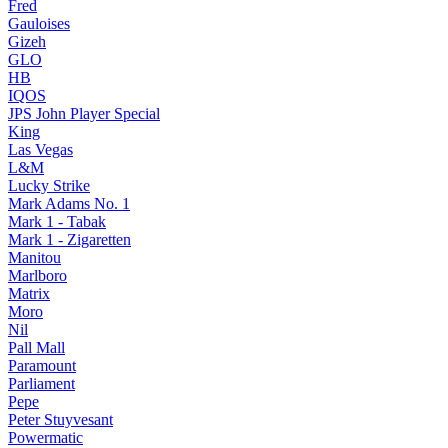
Fred
Gauloises
Gizeh
GLO
HB
IQOS
JPS John Player Special
King
Las Vegas
L&M
Lucky Strike
Mark Adams No. 1
Mark 1 - Tabak
Mark 1 - Zigaretten
Manitou
Marlboro
Matrix
Moro
Nil
Pall Mall
Paramount
Parliament
Pepe
Peter Stuyvesant
Powermatic