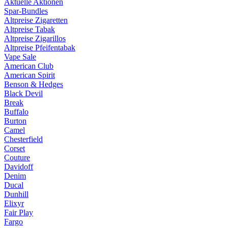
Aktuelle Aktionen
Spar-Bundles
Altpreise Zigaretten
Altpreise Tabak
Altpreise Zigarillos
Altpreise Pfeifentabak
Vape Sale
American Club
American Spirit
Benson & Hedges
Black Devil
Break
Buffalo
Burton
Camel
Chesterfield
Corset
Couture
Davidoff
Denim
Ducal
Dunhill
Elixyr
Fair Play
Fargo