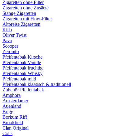
Zigaretten ohne Filter
Zigaretten ohne Zusätze
Stange Zigaretten
Zigaretten mit Flow-Filter
Altpreise Zigaretten
Killa
Oliver Twist
Pavo
Scooper
Zeronito
Pfeifentabak Kirsche
Pfeifentabak Vanille
Pfeifentabak fruchtig
Pfeifentabak Whisky
Pfeifentabak mild
Pfeifentabak klassisch & traditionell
Zubehör Pfeifentabak
Amphora
Amsterdamer
Auenland
Brigg
Borkum Riff
Brookfield
Clan Original
Colts