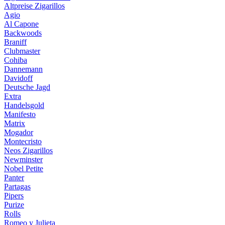
Altpreise Zigarillos
Agio
Al Capone
Backwoods
Braniff
Clubmaster
Cohiba
Dannemann
Davidoff
Deutsche Jagd
Extra
Handelsgold
Manifesto
Matrix
Mogador
Montecristo
Neos Zigarillos
Newminster
Nobel Petite
Panter
Partagas
Pipers
Purize
Rolls
Romeo y Julieta