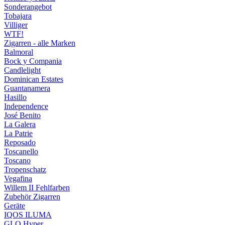
Sonderangebot
Tobajara
Villiger
WTF!
Zigarren - alle Marken
Balmoral
Bock y Compania
Candlelight
Dominican Estates
Guantanamera
Hasillo
Independence
José Benito
La Galera
La Patrie
Reposado
Toscanello
Toscano
Tropenschatz
Vegafina
Willem II Fehlfarben
Zubehör Zigarren
Geräte
IQOS ILUMA
GLO Hyper