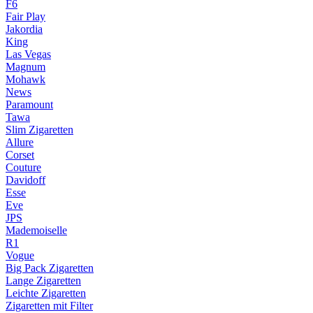
F6
Fair Play
Jakordia
King
Las Vegas
Magnum
Mohawk
News
Paramount
Tawa
Slim Zigaretten
Allure
Corset
Couture
Davidoff
Esse
Eve
JPS
Mademoiselle
R1
Vogue
Big Pack Zigaretten
Lange Zigaretten
Leichte Zigaretten
Zigaretten mit Filter