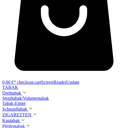
0,00 €*
checkout.cartScreenReaderUpdate
TABAK
Drehtabak
Stopftabak/Volumentabak
Tabak-Eimer
Schnupftabak
ZIGARETTEN
Kautabak
Pfeifentabak