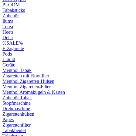
PLOOM
Tabaksticks
Zubehör
Iluma
Terea
Heets
Delia
%SALE%
E-Zigarette
Pods
Liquid
Geräte
Menthol Tabak
Zigaretten mit Flowfilter
Menthol Zigaretten-Hülsen
Menthol Zigaretten-Filter
Menthol Aromakugeln & Karten
Zubehör Tabak
Stopfmaschine
Drehmaschine
Zigarettenhülsen
Papes
Zigarettenfilter
Tabakbeutel
Tabakstein