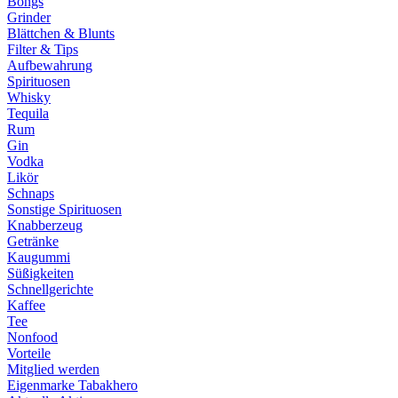
Bongs
Grinder
Blättchen & Blunts
Filter & Tips
Aufbewahrung
Spirituosen
Whisky
Tequila
Rum
Gin
Vodka
Likör
Schnaps
Sonstige Spirituosen
Knabberzeug
Getränke
Kaugummi
Süßigkeiten
Schnellgerichte
Kaffee
Tee
Nonfood
Vorteile
Mitglied werden
Eigenmarke Tabakhero