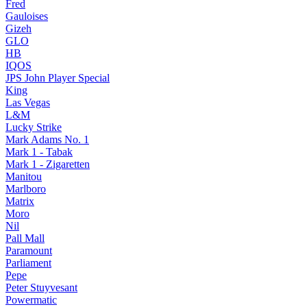
Fred
Gauloises
Gizeh
GLO
HB
IQOS
JPS John Player Special
King
Las Vegas
L&M
Lucky Strike
Mark Adams No. 1
Mark 1 - Tabak
Mark 1 - Zigaretten
Manitou
Marlboro
Matrix
Moro
Nil
Pall Mall
Paramount
Parliament
Pepe
Peter Stuyvesant
Powermatic