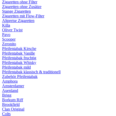
Zigaretten ohne Filter
Zigaretten ohne Zusätze
Stange Zigaretten
Zigaretten mit Flow-Filter
Altpreise Zigaretten
Killa
Oliver Twist
Pavo
Scooper
Zeronito
Pfeifentabak Kirsche
Pfeifentabak Vanille
Pfeifentabak fruchtig
Pfeifentabak Whisky
Pfeifentabak mild
Pfeifentabak klassisch & traditionell
Zubehör Pfeifentabak
Amphora
Amsterdamer
Auenland
Brigg
Borkum Riff
Brookfield
Clan Original
Colts