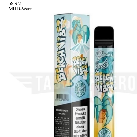
59.9
%
MHD-Ware