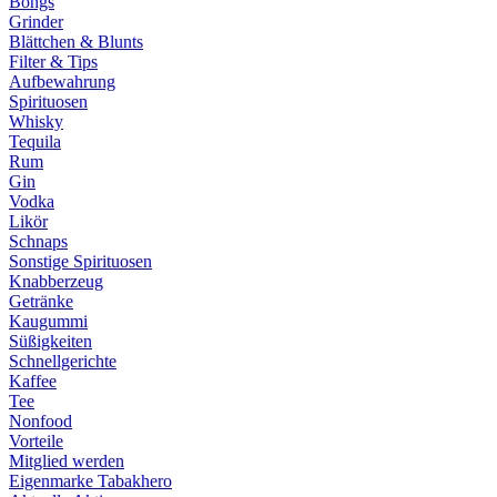
Bongs
Grinder
Blättchen & Blunts
Filter & Tips
Aufbewahrung
Spirituosen
Whisky
Tequila
Rum
Gin
Vodka
Likör
Schnaps
Sonstige Spirituosen
Knabberzeug
Getränke
Kaugummi
Süßigkeiten
Schnellgerichte
Kaffee
Tee
Nonfood
Vorteile
Mitglied werden
Eigenmarke Tabakhero