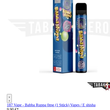
187 Vape - Babba Ruppa 0mg (1 Stück) Vapes / E shisha
9,90 €*