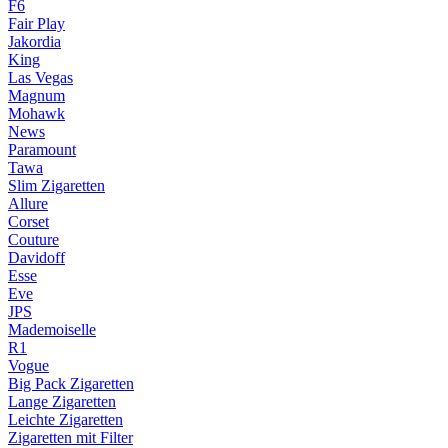
F6
Fair Play
Jakordia
King
Las Vegas
Magnum
Mohawk
News
Paramount
Tawa
Slim Zigaretten
Allure
Corset
Couture
Davidoff
Esse
Eve
JPS
Mademoiselle
R1
Vogue
Big Pack Zigaretten
Lange Zigaretten
Leichte Zigaretten
Zigaretten mit Filter