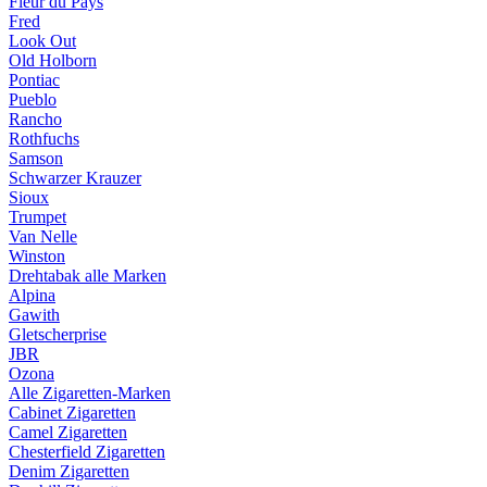
Fleur du Pays
Fred
Look Out
Old Holborn
Pontiac
Pueblo
Rancho
Rothfuchs
Samson
Schwarzer Krauzer
Sioux
Trumpet
Van Nelle
Winston
Drehtabak alle Marken
Alpina
Gawith
Gletscherprise
JBR
Ozona
Alle Zigaretten-Marken
Cabinet Zigaretten
Camel Zigaretten
Chesterfield Zigaretten
Denim Zigaretten