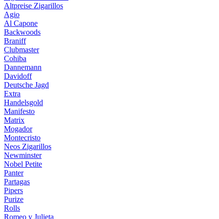
Altpreise Zigarillos
Agio
Al Capone
Backwoods
Braniff
Clubmaster
Cohiba
Dannemann
Davidoff
Deutsche Jagd
Extra
Handelsgold
Manifesto
Matrix
Mogador
Montecristo
Neos Zigarillos
Newminster
Nobel Petite
Panter
Partagas
Pipers
Purize
Rolls
Romeo y Julieta