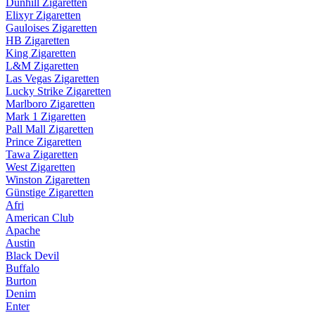
Dunhill Zigaretten
Elixyr Zigaretten
Gauloises Zigaretten
HB Zigaretten
King Zigaretten
L&M Zigaretten
Las Vegas Zigaretten
Lucky Strike Zigaretten
Marlboro Zigaretten
Mark 1 Zigaretten
Pall Mall Zigaretten
Prince Zigaretten
Tawa Zigaretten
West Zigaretten
Winston Zigaretten
Günstige Zigaretten
Afri
American Club
Apache
Austin
Black Devil
Buffalo
Burton
Denim
Enter