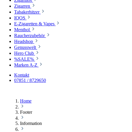
Zigarillos
Zigarren
Tabakerhitzer
IQOS
E-Zigaretten & Vapes
Menthol
Raucherzubehör
Headshop
Genusswelt
Hero Club
%SALE%
Marken A-Z
Kontakt
07851 / 8729650
Home
Footer
Information