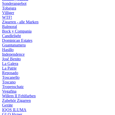
Sonderangebot
Tobajara
Villiger
WTF!
Zigarren - alle Marken
Balmoral
Bock y Compania
Candlelight
Dominican Estates
Guantanamera
Hasillo
Independence
José Benito
La Galera
La Patrie
Reposado
Toscanello
Toscano
Tropenschatz
Vegafina
Willem II Fehlfarben
Zubehör Zigarren
Geräte
IQOS ILUMA
GLO Hyper