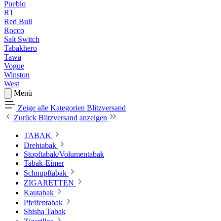
Pueblo
R1
Red Bull
Rocco
Salt Switch
Tabakhero
Tawa
Vogue
Winston
West
Menü
Zeige alle Kategorien
Blitzversand
Zurück
Blitzversand anzeigen
TABAK
Drehtabak
Stopftabak/Volumentabak
Tabak-Eimer
Schnupftabak
ZIGARETTEN
Kautabak
Pfeifentabak
Shisha Tabak