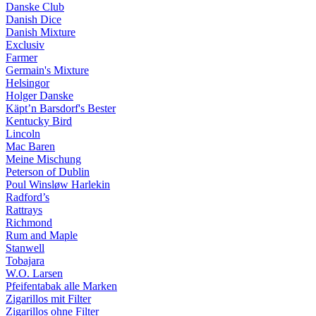
Danske Club
Danish Dice
Danish Mixture
Exclusiv
Farmer
Germain's Mixture
Helsingor
Holger Danske
Käpt’n Barsdorf's Bester
Kentucky Bird
Lincoln
Mac Baren
Meine Mischung
Peterson of Dublin
Poul Winsløw Harlekin
Radford’s
Rattrays
Richmond
Rum and Maple
Stanwell
Tobajara
W.O. Larsen
Pfeifentabak alle Marken
Zigarillos mit Filter
Zigarillos ohne Filter