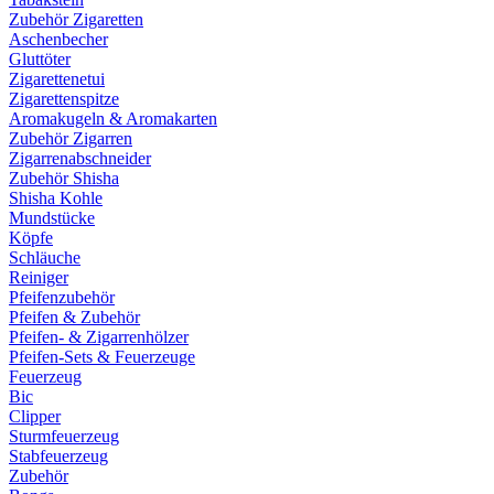
Zubehör Zigaretten
Aschenbecher
Gluttöter
Zigarettenetui
Zigarettenspitze
Aromakugeln & Aromakarten
Zubehör Zigarren
Zigarrenabschneider
Zubehör Shisha
Shisha Kohle
Mundstücke
Köpfe
Schläuche
Reiniger
Pfeifenzubehör
Pfeifen & Zubehör
Pfeifen- & Zigarrenhölzer
Pfeifen-Sets & Feuerzeuge
Feuerzeug
Bic
Clipper
Sturmfeuerzeug
Stabfeuerzeug
Zubehör