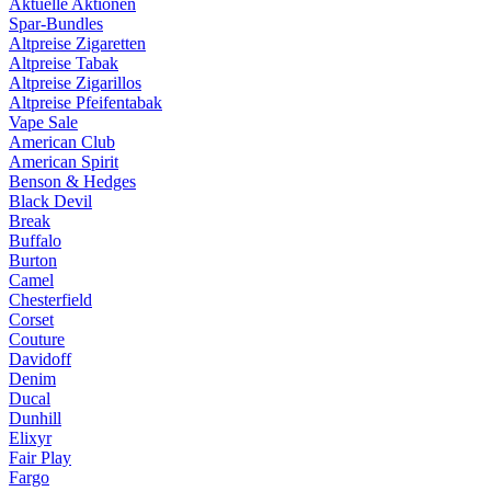
Aktuelle Aktionen
Spar-Bundles
Altpreise Zigaretten
Altpreise Tabak
Altpreise Zigarillos
Altpreise Pfeifentabak
Vape Sale
American Club
American Spirit
Benson & Hedges
Black Devil
Break
Buffalo
Burton
Camel
Chesterfield
Corset
Couture
Davidoff
Denim
Ducal
Dunhill
Elixyr
Fair Play
Fargo