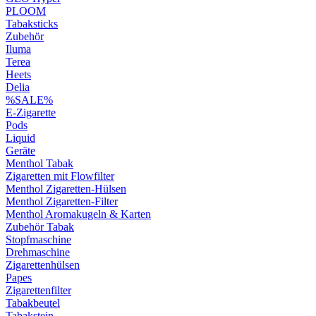
PLOOM
Tabaksticks
Zubehör
Iluma
Terea
Heets
Delia
%SALE%
E-Zigarette
Pods
Liquid
Geräte
Menthol Tabak
Zigaretten mit Flowfilter
Menthol Zigaretten-Hülsen
Menthol Zigaretten-Filter
Menthol Aromakugeln & Karten
Zubehör Tabak
Stopfmaschine
Drehmaschine
Zigarettenhülsen
Papes
Zigarettenfilter
Tabakbeutel
Tabakstein