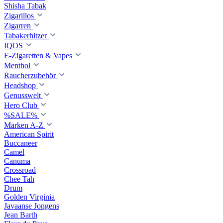
Shisha Tabak
Zigarillos
Zigarren
Tabakerhitzer
IQOS
E-Zigaretten & Vapes
Menthol
Raucherzubehör
Headshop
Genusswelt
Hero Club
%SALE%
Marken A-Z
American Spirit
Buccaneer
Camel
Canuma
Crossroad
Сhee Tah
Drum
Golden Virginia
Javaanse Jongens
Jean Barth