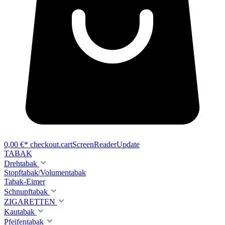
0,00 €*
checkout.cartScreenReaderUpdate
TABAK
Drehtabak
Stopftabak/Volumentabak
Tabak-Eimer
Schnupftabak
ZIGARETTEN
Kautabak
Pfeifentabak