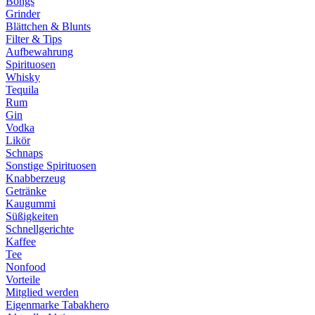
Bongs
Grinder
Blättchen & Blunts
Filter & Tips
Aufbewahrung
Spirituosen
Whisky
Tequila
Rum
Gin
Vodka
Likör
Schnaps
Sonstige Spirituosen
Knabberzeug
Getränke
Kaugummi
Süßigkeiten
Schnellgerichte
Kaffee
Tee
Nonfood
Vorteile
Mitglied werden
Eigenmarke Tabakhero