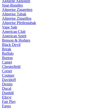
Aktuelle Aktionen
Spar-Bundles
Altpreise Zigaretten
Altpreise Tabak
Altpreise Zigarillos
Altpreise Pfeifentabak
Vape Sale
American Club
American Spirit
Benson & Hedges
Black Devil
Break
Buffalo
Burton
Camel
Chesterfield
Corset
Couture
Davidoff
Denim
Ducal
Dunhill
Elixyr
Fair Play
Fargo