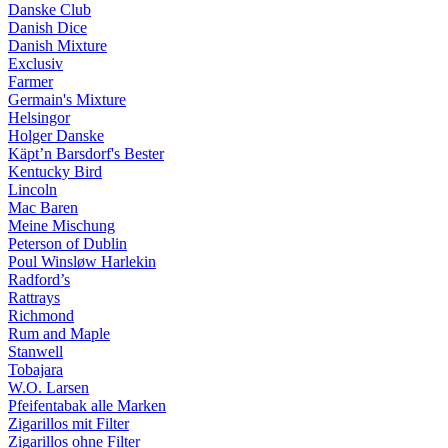
Danske Club
Danish Dice
Danish Mixture
Exclusiv
Farmer
Germain's Mixture
Helsingor
Holger Danske
Käpt’n Barsdorf's Bester
Kentucky Bird
Lincoln
Mac Baren
Meine Mischung
Peterson of Dublin
Poul Winsløw Harlekin
Radford’s
Rattrays
Richmond
Rum and Maple
Stanwell
Tobajara
W.O. Larsen
Pfeifentabak alle Marken
Zigarillos mit Filter
Zigarillos ohne Filter