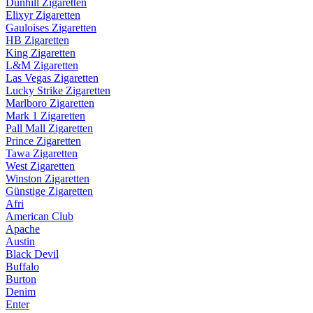
Dunhill Zigaretten
Elixyr Zigaretten
Gauloises Zigaretten
HB Zigaretten
King Zigaretten
L&M Zigaretten
Las Vegas Zigaretten
Lucky Strike Zigaretten
Marlboro Zigaretten
Mark 1 Zigaretten
Pall Mall Zigaretten
Prince Zigaretten
Tawa Zigaretten
West Zigaretten
Winston Zigaretten
Günstige Zigaretten
Afri
American Club
Apache
Austin
Black Devil
Buffalo
Burton
Denim
Enter