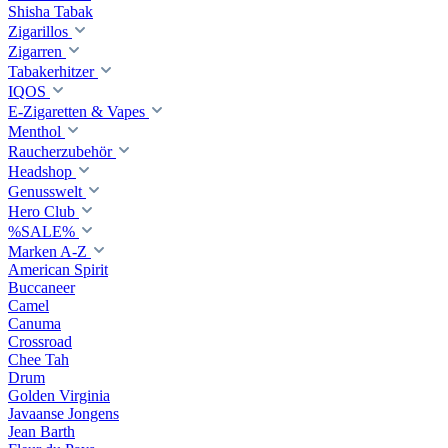
Shisha Tabak
Zigarillos
Zigarren
Tabakerhitzer
IQOS
E-Zigaretten & Vapes
Menthol
Raucherzubehör
Headshop
Genusswelt
Hero Club
%SALE%
Marken A-Z
American Spirit
Buccaneer
Camel
Canuma
Crossroad
Сhee Tah
Drum
Golden Virginia
Javaanse Jongens
Jean Barth