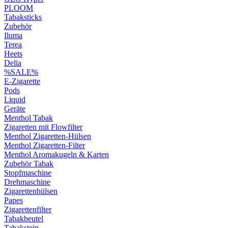
PLOOM
Tabaksticks
Zubehör
Iluma
Terea
Heets
Delia
%SALE%
E-Zigarette
Pods
Liquid
Geräte
Menthol Tabak
Zigaretten mit Flowfilter
Menthol Zigaretten-Hülsen
Menthol Zigaretten-Filter
Menthol Aromakugeln & Karten
Zubehör Tabak
Stopfmaschine
Drehmaschine
Zigarettenhülsen
Papes
Zigarettenfilter
Tabakbeutel
Tabakstein