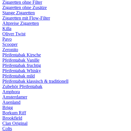
Zigaretten ohne Filter
Zigaretten ohne Zusätze
Stange Zigaretten
Zigaretten mit Flow-Filter
Altpreise Zigaretten
Killa
Oliver Twist
Pavo
Scooper
Zeronito
Pfeifentabak Kirsche
Pfeifentabak Vanille
Pfeifentabak fruchtig
Pfeifentabak Whisky
Pfeifentabak mild
Pfeifentabak klassisch & traditionell
Zubehör Pfeifentabak
Amphora
Amsterdamer
Auenland
Brigg
Borkum Riff
Brookfield
Clan Original
Colts