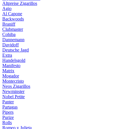
Altpreise Zigarillos
Agio
Al Capone
Backwoods
Braniff
Clubmaster
Cohiba
Dannemann
Davidoff
Deutsche Jagd
Extra
Handelsgold
Manifesto
Matrix
Mogador
Montecristo
Neos Zigarillos
Newminster
Nobel Petite
Panter
Partagas
Pipers
Purize
Rolls
Romeo y Julieta