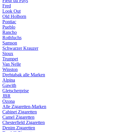
Fleur du Pays
Fred
Look Out
Old Holborn
Pontiac
Pueblo
Rancho
Rothfuchs
Samson
Schwarzer Krauzer
Sioux
Trumpet
Van Nelle
Winston
Drehtabak alle Marken
Alpina
Gawith
Gletscherprise
JBR
Ozona
Alle Zigaretten-Marken
Cabinet Zigaretten
Camel Zigaretten
Chesterfield Zigaretten
Denim Zigaretten