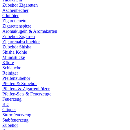
Zubehör Zigaretten
Aschenbecher
Gluttöter
Zigarettenetui
Zigarettenspitze
Aromakugeln & Aromakarten
Zubehör Zigarren
Zigarrenabschneider
Zubehör Shisha
Shisha Kohle
Mundstücke
Köpfe
Schläuche
Reiniger
Pfeifenzubehör
Pfeifen & Zubehör
Pfeifen- & Zigarrenhölzer
Pfeifen-Sets & Feuerzeuge
Feuerzeug
Bic
Clipper
Sturmfeuerzeug
Stabfeuerzeug
Zubehör