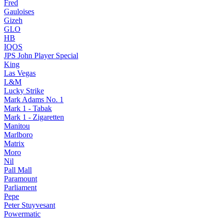
Fred
Gauloises
Gizeh
GLO
HB
IQOS
JPS John Player Special
King
Las Vegas
L&M
Lucky Strike
Mark Adams No. 1
Mark 1 - Tabak
Mark 1 - Zigaretten
Manitou
Marlboro
Matrix
Moro
Nil
Pall Mall
Paramount
Parliament
Pepe
Peter Stuyvesant
Powermatic