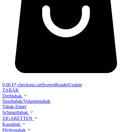
0,00 €*
checkout.cartScreenReaderUpdate
TABAK
Drehtabak
Stopftabak/Volumentabak
Tabak-Eimer
Schnupftabak
ZIGARETTEN
Kautabak
Pfeifentabak