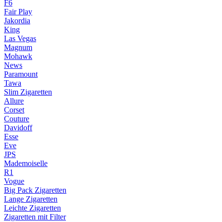
F6
Fair Play
Jakordia
King
Las Vegas
Magnum
Mohawk
News
Paramount
Tawa
Slim Zigaretten
Allure
Corset
Couture
Davidoff
Esse
Eve
JPS
Mademoiselle
R1
Vogue
Big Pack Zigaretten
Lange Zigaretten
Leichte Zigaretten
Zigaretten mit Filter