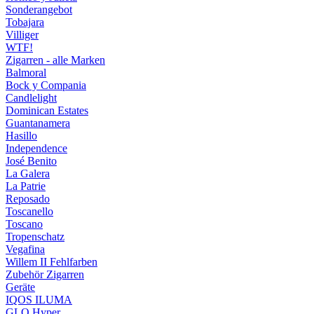
Sonderangebot
Tobajara
Villiger
WTF!
Zigarren - alle Marken
Balmoral
Bock y Compania
Candlelight
Dominican Estates
Guantanamera
Hasillo
Independence
José Benito
La Galera
La Patrie
Reposado
Toscanello
Toscano
Tropenschatz
Vegafina
Willem II Fehlfarben
Zubehör Zigarren
Geräte
IQOS ILUMA
GLO Hyper