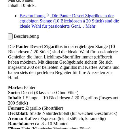
Marke:
Panter
Inhalt:
10 Stck.
Beschreibung
Die Panter Desert Zigarillos in der
ergiebigen Stange (10 Blechdosen á 20 Stück) sind die
ideale Wahl für passionierte Geni…
Mehr
Beschreibung
Die
Panter Desert Zigarillos
in der ergiebigen Stange (10
Blechdosen á 20 Stück) sind die ideale Wahl für passionierte
Genießer, die ihren Lieblings-Shortfiller immer griffbereit
haben möchten. Mit diesem Großgebinde sichern Sie sich
insgesamt 200 der beliebten Zigarillos mit Kaffee-Aroma und
haben stets den perfekten Begleiter für Ihre Auszeiten zur
Hand.
Marke:
Panter
Sorte:
Desert (Klassisch / Ohne Filter)
Inhalt:
1 Stange = 10 Blechdosen á 20 Zigarillos (Insgesamt
200 Stück)
Format:
Zigarillo (Shortfiller)
Deckblatt:
Shade-Naturdeckblatt (für weichen Geschmack)
Aroma:
Kaffee / Espresso (leicht süßlich, karamellig)
Rauchdauer:
ca. 8 - 10 Minuten
Filter:
Nein (Klassische Variante ohne Filter)