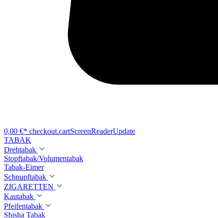
0,00 €*
checkout.cartScreenReaderUpdate
TABAK
Drehtabak
Stopftabak/Volumentabak
Tabak-Eimer
Schnupftabak
ZIGARETTEN
Kautabak
Pfeifentabak
Shisha Tabak