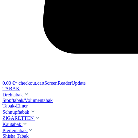
0,00 €*
checkout.cartScreenReaderUpdate
TABAK
Drehtabak
Stopftabak/Volumentabak
Tabak-Eimer
Schnupftabak
ZIGARETTEN
Kautabak
Pfeifentabak
Shisha Tabak