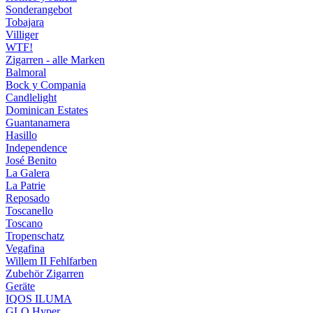
Sonderangebot
Tobajara
Villiger
WTF!
Zigarren - alle Marken
Balmoral
Bock y Compania
Candlelight
Dominican Estates
Guantanamera
Hasillo
Independence
José Benito
La Galera
La Patrie
Reposado
Toscanello
Toscano
Tropenschatz
Vegafina
Willem II Fehlfarben
Zubehör Zigarren
Geräte
IQOS ILUMA
GLO Hyper