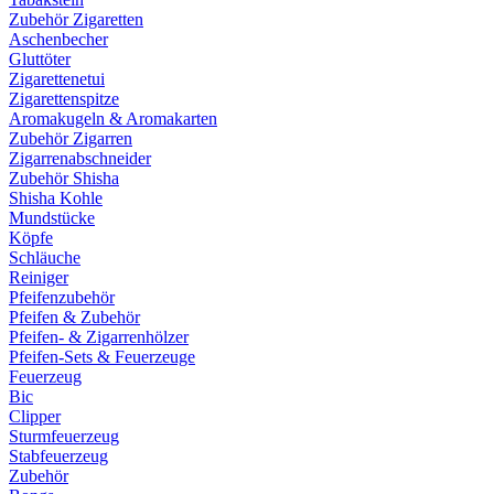
Zubehör Zigaretten
Aschenbecher
Gluttöter
Zigarettenetui
Zigarettenspitze
Aromakugeln & Aromakarten
Zubehör Zigarren
Zigarrenabschneider
Zubehör Shisha
Shisha Kohle
Mundstücke
Köpfe
Schläuche
Reiniger
Pfeifenzubehör
Pfeifen & Zubehör
Pfeifen- & Zigarrenhölzer
Pfeifen-Sets & Feuerzeuge
Feuerzeug
Bic
Clipper
Sturmfeuerzeug
Stabfeuerzeug
Zubehör