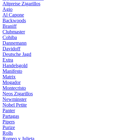
Altpreise Zigarillos
Agio
Al Capone
Backwoods
Braniff
Clubmaster
Cohiba
Dannemann
Davidoff
Deutsche Jagd
Extra
Handelsgold
Manifesto
Matrix
Mogador
Montecristo
Neos Zigarillos
Newminster
Nobel Petite
Panter
Partagas
Pipers
Purize
Rolls
Romeo y Julieta