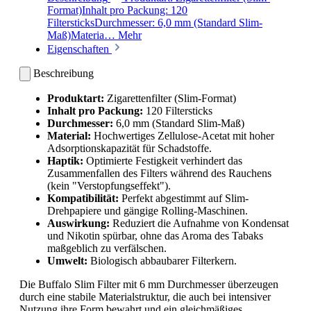
Format)Inhalt pro Packung: 120
FiltersticksDurchmesser: 6,0 mm (Standard Slim-
Maß)Materia…
Mehr
Eigenschaften
Beschreibung
Produktart:
Zigarettenfilter (Slim-Format)
Inhalt pro Packung:
120 Filtersticks
Durchmesser:
6,0 mm (Standard Slim-Maß)
Material:
Hochwertiges Zellulose-Acetat mit hoher
Adsorptionskapazität für Schadstoffe.
Haptik:
Optimierte Festigkeit verhindert das
Zusammenfallen des Filters während des Rauchens
(kein "Verstopfungseffekt").
Kompatibilität:
Perfekt abgestimmt auf Slim-
Drehpapiere und gängige Rolling-Maschinen.
Auswirkung:
Reduziert die Aufnahme von Kondensat
und Nikotin spürbar, ohne das Aroma des Tabaks
maßgeblich zu verfälschen.
Umwelt:
Biologisch abbaubarer Filterkern.
Die Buffalo Slim Filter mit 6 mm Durchmesser überzeugen
durch eine stabile Materialstruktur, die auch bei intensiver
Nutzung ihre Form bewahrt und ein gleichmäßiges