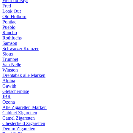
Fleur du Pays
Fred
Look Out
Old Holborn
Pontiac
Pueblo
Rancho
Rothfuchs
Samson
Schwarzer Krauzer
Sioux
Trumpet
Van Nelle
Winston
Drehtabak alle Marken
Alpina
Gawith
Gletscherprise
JBR
Ozona
Alle Zigaretten-Marken
Cabinet Zigaretten
Camel Zigaretten
Chesterfield Zigaretten
Denim Zigaretten