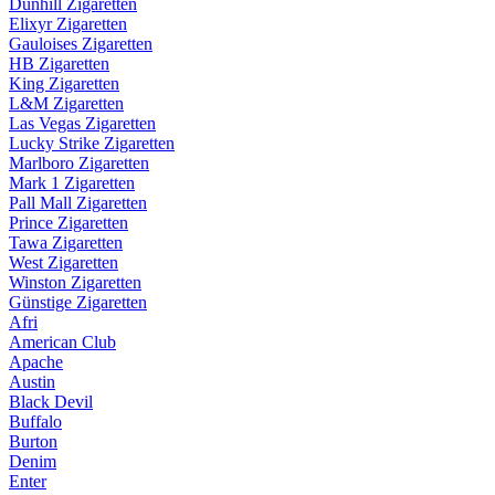
Dunhill Zigaretten
Elixyr Zigaretten
Gauloises Zigaretten
HB Zigaretten
King Zigaretten
L&M Zigaretten
Las Vegas Zigaretten
Lucky Strike Zigaretten
Marlboro Zigaretten
Mark 1 Zigaretten
Pall Mall Zigaretten
Prince Zigaretten
Tawa Zigaretten
West Zigaretten
Winston Zigaretten
Günstige Zigaretten
Afri
American Club
Apache
Austin
Black Devil
Buffalo
Burton
Denim
Enter