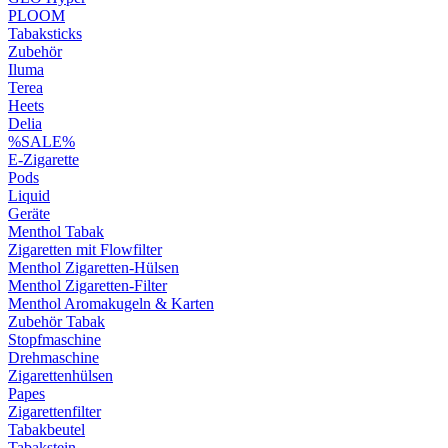
PLOOM
Tabaksticks
Zubehör
Iluma
Terea
Heets
Delia
%SALE%
E-Zigarette
Pods
Liquid
Geräte
Menthol Tabak
Zigaretten mit Flowfilter
Menthol Zigaretten-Hülsen
Menthol Zigaretten-Filter
Menthol Aromakugeln & Karten
Zubehör Tabak
Stopfmaschine
Drehmaschine
Zigarettenhülsen
Papes
Zigarettenfilter
Tabakbeutel
Tabakstein