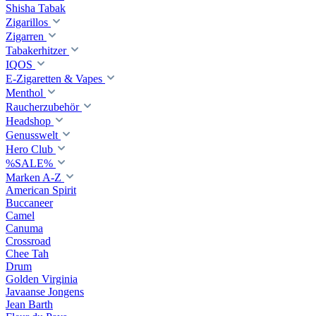
Shisha Tabak
Zigarillos
Zigarren
Tabakerhitzer
IQOS
E-Zigaretten & Vapes
Menthol
Raucherzubehör
Headshop
Genusswelt
Hero Club
%SALE%
Marken A-Z
American Spirit
Buccaneer
Camel
Canuma
Crossroad
Сhee Tah
Drum
Golden Virginia
Javaanse Jongens
Jean Barth