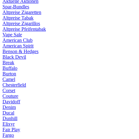
Aktuelle Aktionen
Spar-Bundles
Altpreise Zigaretten
Altpreise Tabak
Altpreise Zigarillos
Altpreise Pfeifentabak
Vape Sale
American Club
American Spirit
Benson & Hedges
Black Devil
Break
Buffalo
Burton
Camel
Chesterfield
Corset
Couture
Davidoff
Denim
Ducal
Dunhill
Elixyr
Fair Play
Fargo