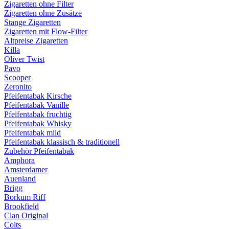
Zigaretten ohne Filter
Zigaretten ohne Zusätze
Stange Zigaretten
Zigaretten mit Flow-Filter
Altpreise Zigaretten
Killa
Oliver Twist
Pavo
Scooper
Zeronito
Pfeifentabak Kirsche
Pfeifentabak Vanille
Pfeifentabak fruchtig
Pfeifentabak Whisky
Pfeifentabak mild
Pfeifentabak klassisch & traditionell
Zubehör Pfeifentabak
Amphora
Amsterdamer
Auenland
Brigg
Borkum Riff
Brookfield
Clan Original
Colts