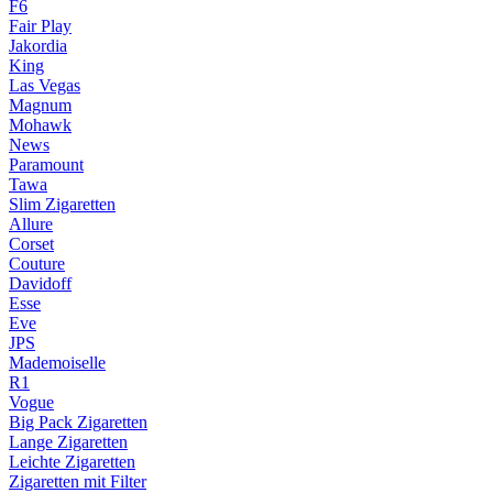
F6
Fair Play
Jakordia
King
Las Vegas
Magnum
Mohawk
News
Paramount
Tawa
Slim Zigaretten
Allure
Corset
Couture
Davidoff
Esse
Eve
JPS
Mademoiselle
R1
Vogue
Big Pack Zigaretten
Lange Zigaretten
Leichte Zigaretten
Zigaretten mit Filter