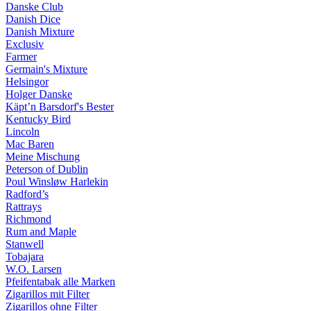
Danske Club
Danish Dice
Danish Mixture
Exclusiv
Farmer
Germain's Mixture
Helsingor
Holger Danske
Käpt’n Barsdorf's Bester
Kentucky Bird
Lincoln
Mac Baren
Meine Mischung
Peterson of Dublin
Poul Winsløw Harlekin
Radford’s
Rattrays
Richmond
Rum and Maple
Stanwell
Tobajara
W.O. Larsen
Pfeifentabak alle Marken
Zigarillos mit Filter
Zigarillos ohne Filter