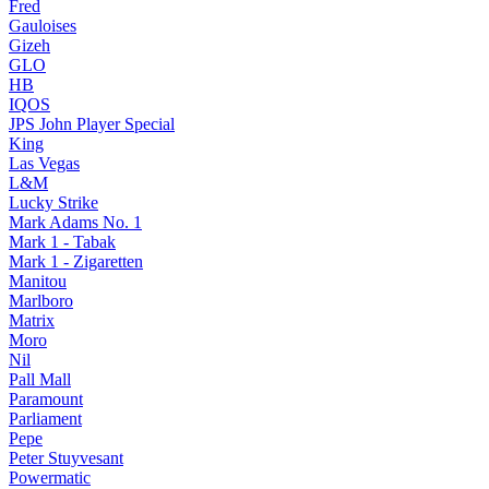
Fred
Gauloises
Gizeh
GLO
HB
IQOS
JPS John Player Special
King
Las Vegas
L&M
Lucky Strike
Mark Adams No. 1
Mark 1 - Tabak
Mark 1 - Zigaretten
Manitou
Marlboro
Matrix
Moro
Nil
Pall Mall
Paramount
Parliament
Pepe
Peter Stuyvesant
Powermatic