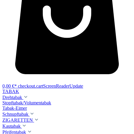
0,00 €*
checkout.cartScreenReaderUpdate
TABAK
Drehtabak
Stopftabak/Volumentabak
Tabak-Eimer
Schnupftabak
ZIGARETTEN
Kautabak
Pfeifentabak