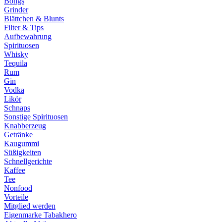
Bongs
Grinder
Blättchen & Blunts
Filter & Tips
Aufbewahrung
Spirituosen
Whisky
Tequila
Rum
Gin
Vodka
Likör
Schnaps
Sonstige Spirituosen
Knabberzeug
Getränke
Kaugummi
Süßigkeiten
Schnellgerichte
Kaffee
Tee
Nonfood
Vorteile
Mitglied werden
Eigenmarke Tabakhero