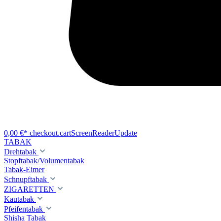
0,00 €*
checkout.cartScreenReaderUpdate
TABAK
Drehtabak
Stopftabak/Volumentabak
Tabak-Eimer
Schnupftabak
ZIGARETTEN
Kautabak
Pfeifentabak
Shisha Tabak