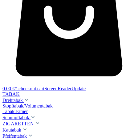
0,00 €*
checkout.cartScreenReaderUpdate
TABAK
Drehtabak
Stopftabak/Volumentabak
Tabak-Eimer
Schnupftabak
ZIGARETTEN
Kautabak
Pfeifentabak