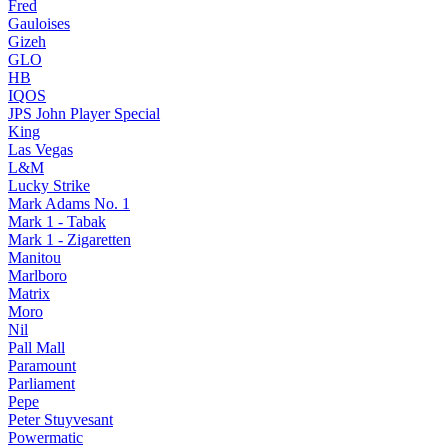
Fred
Gauloises
Gizeh
GLO
HB
IQOS
JPS John Player Special
King
Las Vegas
L&M
Lucky Strike
Mark Adams No. 1
Mark 1 - Tabak
Mark 1 - Zigaretten
Manitou
Marlboro
Matrix
Moro
Nil
Pall Mall
Paramount
Parliament
Pepe
Peter Stuyvesant
Powermatic