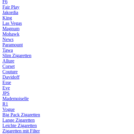
F6
Fair Play
Jakordia
King
Las Vegas
Magnum
Mohawk
News
Paramount
Tawa
Slim Zigaretten
Allure
Corset
Couture
Davidoff
Esse
Eve
JPS
Mademoiselle
R1
Vogue
Big Pack Zigaretten
Lange Zigaretten
Leichte Zigaretten
Zigaretten mit Filter