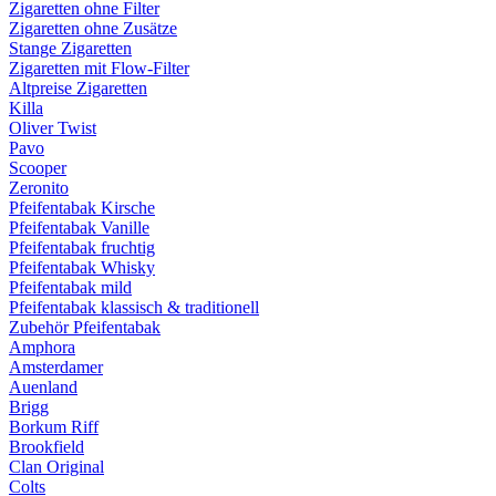
Zigaretten ohne Filter
Zigaretten ohne Zusätze
Stange Zigaretten
Zigaretten mit Flow-Filter
Altpreise Zigaretten
Killa
Oliver Twist
Pavo
Scooper
Zeronito
Pfeifentabak Kirsche
Pfeifentabak Vanille
Pfeifentabak fruchtig
Pfeifentabak Whisky
Pfeifentabak mild
Pfeifentabak klassisch & traditionell
Zubehör Pfeifentabak
Amphora
Amsterdamer
Auenland
Brigg
Borkum Riff
Brookfield
Clan Original
Colts