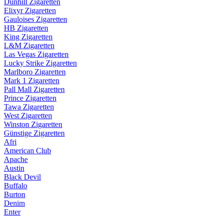
Dunhill Zigaretten
Elixyr Zigaretten
Gauloises Zigaretten
HB Zigaretten
King Zigaretten
L&M Zigaretten
Las Vegas Zigaretten
Lucky Strike Zigaretten
Marlboro Zigaretten
Mark 1 Zigaretten
Pall Mall Zigaretten
Prince Zigaretten
Tawa Zigaretten
West Zigaretten
Winston Zigaretten
Günstige Zigaretten
Afri
American Club
Apache
Austin
Black Devil
Buffalo
Burton
Denim
Enter