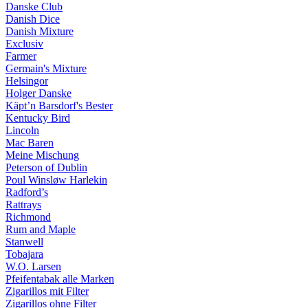
Danske Club
Danish Dice
Danish Mixture
Exclusiv
Farmer
Germain's Mixture
Helsingor
Holger Danske
Käpt’n Barsdorf's Bester
Kentucky Bird
Lincoln
Mac Baren
Meine Mischung
Peterson of Dublin
Poul Winsløw Harlekin
Radford’s
Rattrays
Richmond
Rum and Maple
Stanwell
Tobajara
W.O. Larsen
Pfeifentabak alle Marken
Zigarillos mit Filter
Zigarillos ohne Filter