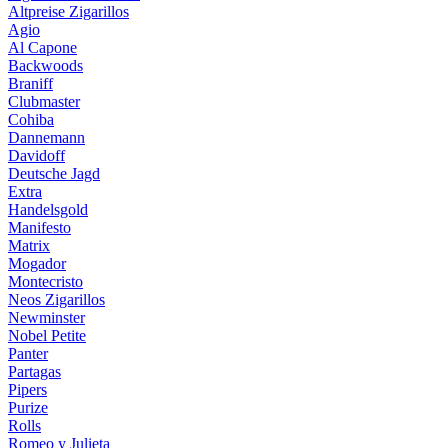
Altpreise Zigarillos
Agio
Al Capone
Backwoods
Braniff
Clubmaster
Cohiba
Dannemann
Davidoff
Deutsche Jagd
Extra
Handelsgold
Manifesto
Matrix
Mogador
Montecristo
Neos Zigarillos
Newminster
Nobel Petite
Panter
Partagas
Pipers
Purize
Rolls
Romeo y Julieta