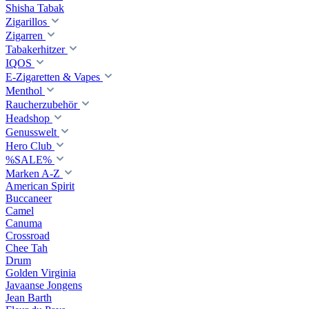
Shisha Tabak
Zigarillos
Zigarren
Tabakerhitzer
IQOS
E-Zigaretten & Vapes
Menthol
Raucherzubehör
Headshop
Genusswelt
Hero Club
%SALE%
Marken A-Z
American Spirit
Buccaneer
Camel
Canuma
Crossroad
Сhee Tah
Drum
Golden Virginia
Javaanse Jongens
Jean Barth