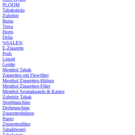
PLOOM
Tabaksticks
Zubehör
Iluma
Terea
Heets
Delia
%SALE%
E-Zigarette
Pods
Liquid
Geräte
Menthol Tabak
Zigaretten mit Flowfilter
Menthol Zigaretten-Hülsen
Menthol Zigaretten-Filter
Menthol Aromakugeln & Karten
Zubehör Tabak
Stopfmaschine
Drehmaschine
Zigarettenhülsen
Papes
Zigarettenfilter
Tabakbeutel
Tabakstein