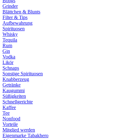
Bongs
Grinder
Blättchen & Blunts
Filter & Tips
Aufbewahrung
Spirituosen
Whisky
Tequila
Rum
Gin
Vodka
Likör
Schnaps
Sonstige Spirituosen
Knabberzeug
Getränke
Kaugummi
Süßigkeiten
Schnellgerichte
Kaffee
Tee
Nonfood
Vorteile
Mitglied werden
Eigenmarke Tabakhero