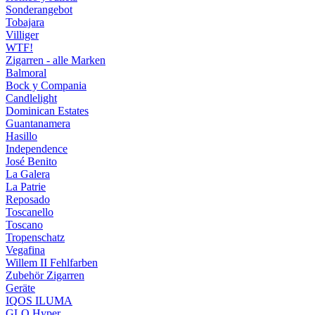
Sonderangebot
Tobajara
Villiger
WTF!
Zigarren - alle Marken
Balmoral
Bock y Compania
Candlelight
Dominican Estates
Guantanamera
Hasillo
Independence
José Benito
La Galera
La Patrie
Reposado
Toscanello
Toscano
Tropenschatz
Vegafina
Willem II Fehlfarben
Zubehör Zigarren
Geräte
IQOS ILUMA
GLO Hyper