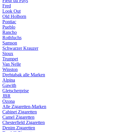
Fleur du Pays
Fred
Look Out
Old Holborn
Pontiac
Pueblo
Rancho
Rothfuchs
Samson
Schwarzer Krauzer
Sioux
Trumpet
Van Nelle
Winston
Drehtabak alle Marken
Alpina
Gawith
Gletscherprise
JBR
Ozona
Alle Zigaretten-Marken
Cabinet Zigaretten
Camel Zigaretten
Chesterfield Zigaretten
Denim Zigaretten