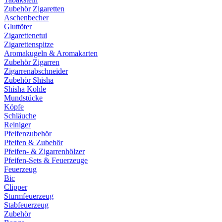
Zubehör Zigaretten
Aschenbecher
Gluttöter
Zigarettenetui
Zigarettenspitze
Aromakugeln & Aromakarten
Zubehör Zigarren
Zigarrenabschneider
Zubehör Shisha
Shisha Kohle
Mundstücke
Köpfe
Schläuche
Reiniger
Pfeifenzubehör
Pfeifen & Zubehör
Pfeifen- & Zigarrenhölzer
Pfeifen-Sets & Feuerzeuge
Feuerzeug
Bic
Clipper
Sturmfeuerzeug
Stabfeuerzeug
Zubehör