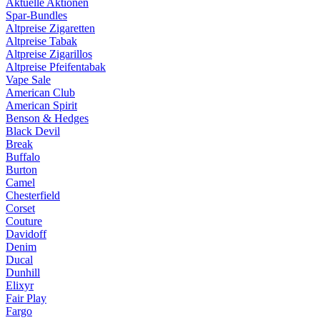
Aktuelle Aktionen
Spar-Bundles
Altpreise Zigaretten
Altpreise Tabak
Altpreise Zigarillos
Altpreise Pfeifentabak
Vape Sale
American Club
American Spirit
Benson & Hedges
Black Devil
Break
Buffalo
Burton
Camel
Chesterfield
Corset
Couture
Davidoff
Denim
Ducal
Dunhill
Elixyr
Fair Play
Fargo