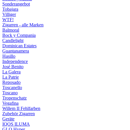
Sonderangebot
Tobajara
Villiger
WTF!
Zigarren - alle Marken
Balmoral
Bock y Compania
Candlelight
Dominican Estates
Guantanamera
Hasillo
Independence
José Benito
La Galera
La Patrie
Reposado
Toscanello
Toscano
Tropenschatz
Vegafina
Willem II Fehlfarben
Zubehör Zigarren
Geräte
IQOS ILUMA
GLO Hyper