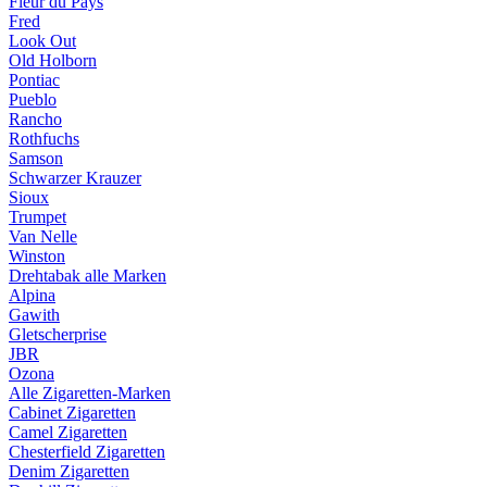
Fleur du Pays
Fred
Look Out
Old Holborn
Pontiac
Pueblo
Rancho
Rothfuchs
Samson
Schwarzer Krauzer
Sioux
Trumpet
Van Nelle
Winston
Drehtabak alle Marken
Alpina
Gawith
Gletscherprise
JBR
Ozona
Alle Zigaretten-Marken
Cabinet Zigaretten
Camel Zigaretten
Chesterfield Zigaretten
Denim Zigaretten