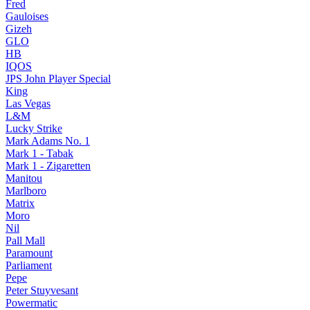
Fred
Gauloises
Gizeh
GLO
HB
IQOS
JPS John Player Special
King
Las Vegas
L&M
Lucky Strike
Mark Adams No. 1
Mark 1 - Tabak
Mark 1 - Zigaretten
Manitou
Marlboro
Matrix
Moro
Nil
Pall Mall
Paramount
Parliament
Pepe
Peter Stuyvesant
Powermatic