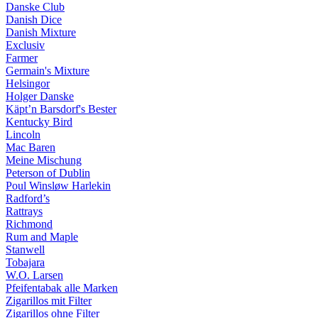
Danske Club
Danish Dice
Danish Mixture
Exclusiv
Farmer
Germain's Mixture
Helsingor
Holger Danske
Käpt’n Barsdorf's Bester
Kentucky Bird
Lincoln
Mac Baren
Meine Mischung
Peterson of Dublin
Poul Winsløw Harlekin
Radford’s
Rattrays
Richmond
Rum and Maple
Stanwell
Tobajara
W.O. Larsen
Pfeifentabak alle Marken
Zigarillos mit Filter
Zigarillos ohne Filter