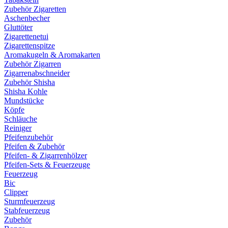
Zubehör Zigaretten
Aschenbecher
Gluttöter
Zigarettenetui
Zigarettenspitze
Aromakugeln & Aromakarten
Zubehör Zigarren
Zigarrenabschneider
Zubehör Shisha
Shisha Kohle
Mundstücke
Köpfe
Schläuche
Reiniger
Pfeifenzubehör
Pfeifen & Zubehör
Pfeifen- & Zigarrenhölzer
Pfeifen-Sets & Feuerzeuge
Feuerzeug
Bic
Clipper
Sturmfeuerzeug
Stabfeuerzeug
Zubehör