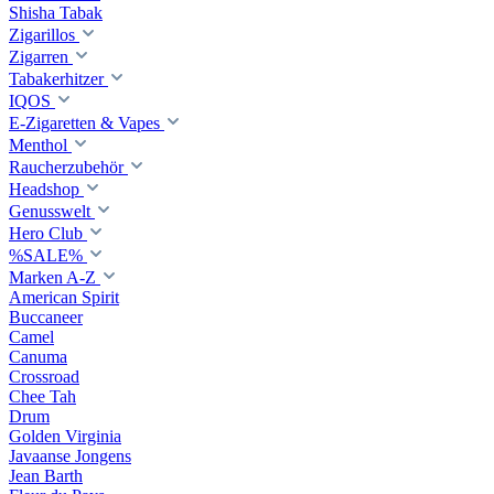
Shisha Tabak
Zigarillos
Zigarren
Tabakerhitzer
IQOS
E-Zigaretten & Vapes
Menthol
Raucherzubehör
Headshop
Genusswelt
Hero Club
%SALE%
Marken A-Z
American Spirit
Buccaneer
Camel
Canuma
Crossroad
Сhee Tah
Drum
Golden Virginia
Javaanse Jongens
Jean Barth