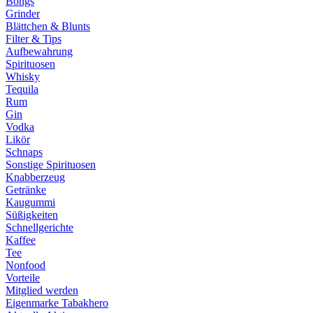
Bongs
Grinder
Blättchen & Blunts
Filter & Tips
Aufbewahrung
Spirituosen
Whisky
Tequila
Rum
Gin
Vodka
Likör
Schnaps
Sonstige Spirituosen
Knabberzeug
Getränke
Kaugummi
Süßigkeiten
Schnellgerichte
Kaffee
Tee
Nonfood
Vorteile
Mitglied werden
Eigenmarke Tabakhero