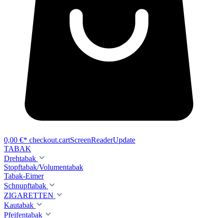
0,00 €*
checkout.cartScreenReaderUpdate
TABAK
Drehtabak
Stopftabak/Volumentabak
Tabak-Eimer
Schnupftabak
ZIGARETTEN
Kautabak
Pfeifentabak