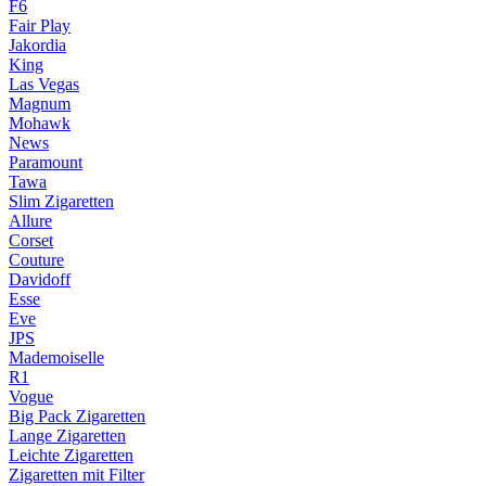
F6
Fair Play
Jakordia
King
Las Vegas
Magnum
Mohawk
News
Paramount
Tawa
Slim Zigaretten
Allure
Corset
Couture
Davidoff
Esse
Eve
JPS
Mademoiselle
R1
Vogue
Big Pack Zigaretten
Lange Zigaretten
Leichte Zigaretten
Zigaretten mit Filter