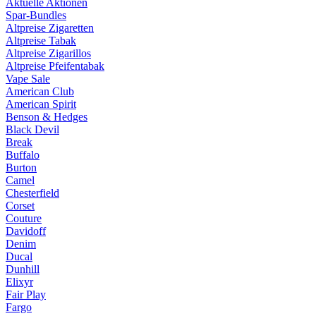
Aktuelle Aktionen
Spar-Bundles
Altpreise Zigaretten
Altpreise Tabak
Altpreise Zigarillos
Altpreise Pfeifentabak
Vape Sale
American Club
American Spirit
Benson & Hedges
Black Devil
Break
Buffalo
Burton
Camel
Chesterfield
Corset
Couture
Davidoff
Denim
Ducal
Dunhill
Elixyr
Fair Play
Fargo