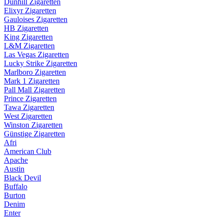
Dunhill Zigaretten
Elixyr Zigaretten
Gauloises Zigaretten
HB Zigaretten
King Zigaretten
L&M Zigaretten
Las Vegas Zigaretten
Lucky Strike Zigaretten
Marlboro Zigaretten
Mark 1 Zigaretten
Pall Mall Zigaretten
Prince Zigaretten
Tawa Zigaretten
West Zigaretten
Winston Zigaretten
Günstige Zigaretten
Afri
American Club
Apache
Austin
Black Devil
Buffalo
Burton
Denim
Enter