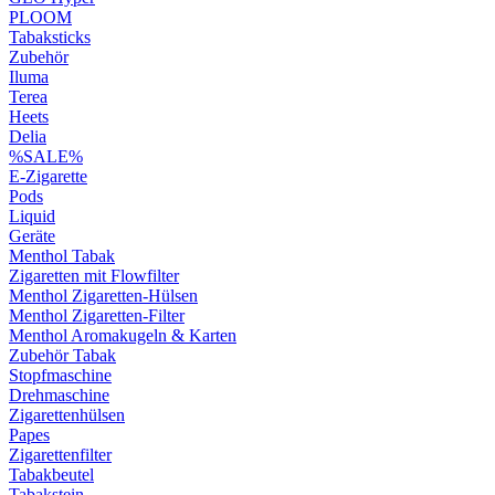
PLOOM
Tabaksticks
Zubehör
Iluma
Terea
Heets
Delia
%SALE%
E-Zigarette
Pods
Liquid
Geräte
Menthol Tabak
Zigaretten mit Flowfilter
Menthol Zigaretten-Hülsen
Menthol Zigaretten-Filter
Menthol Aromakugeln & Karten
Zubehör Tabak
Stopfmaschine
Drehmaschine
Zigarettenhülsen
Papes
Zigarettenfilter
Tabakbeutel
Tabakstein