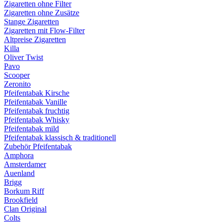
Zigaretten ohne Filter
Zigaretten ohne Zusätze
Stange Zigaretten
Zigaretten mit Flow-Filter
Altpreise Zigaretten
Killa
Oliver Twist
Pavo
Scooper
Zeronito
Pfeifentabak Kirsche
Pfeifentabak Vanille
Pfeifentabak fruchtig
Pfeifentabak Whisky
Pfeifentabak mild
Pfeifentabak klassisch & traditionell
Zubehör Pfeifentabak
Amphora
Amsterdamer
Auenland
Brigg
Borkum Riff
Brookfield
Clan Original
Colts