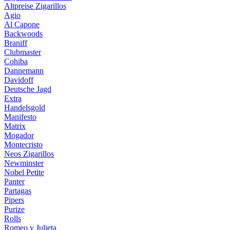
Altpreise Zigarillos
Agio
Al Capone
Backwoods
Braniff
Clubmaster
Cohiba
Dannemann
Davidoff
Deutsche Jagd
Extra
Handelsgold
Manifesto
Matrix
Mogador
Montecristo
Neos Zigarillos
Newminster
Nobel Petite
Panter
Partagas
Pipers
Purize
Rolls
Romeo y Julieta