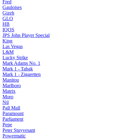
Fred
Gauloises
Gizeh
GLO
HB
IQOS
JPS John Player Special
King
Las Vegas
L&M
Lucky Strike
Mark Adams No. 1
Mark 1 - Tabak
Mark 1 - Zigaretten
Manitou
Marlboro
Matrix
Moro
Nil
Pall Mall
Paramount
Parliament
Pepe
Peter Stuyvesant
Powermatic