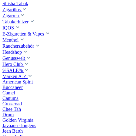
Shisha Tabak
Zigarillos
Zigarren
Tabakerhitzer
IQOS
E-Zigaretten & Vapes
Menthol
Raucherzubehör
Headshop
Genusswelt
Hero Club
%SALE%
Marken A-Z
American Spirit
Buccaneer
Camel
Canuma
Crossroad
Сhee Tah
Drum
Golden Virginia
Javaanse Jongens
Jean Barth