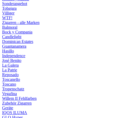
Sonderangebot
Tobajara
Villiger
WTF!
Zigarren - alle Marken
Balmoral
Bock y Compania
Candlelight
Dominican Estates
Guantanamera
Hasillo
Independence
José Benito
La Galera
La Patrie
Reposado
Toscanello
Toscano
Tropenschatz
Vegafina
Willem II Fehlfarben
Zubehör Zigarren
Geräte
IQOS ILUMA
GLO Hyper