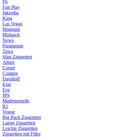
F6
Fair Play
Jakordia
King
Las Vegas
Magnum
Mohawk
News
Paramount
Tawa
Slim Zigaretten
Allure
Corset
Couture
Davidoff
Esse
Eve
JPS
Mademoiselle
R1
Vogue
Big Pack Zigaretten
Lange Zigaretten
Leichte Zigaretten
Zigaretten mit Filter