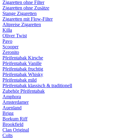
Zigaretten ohne Filter
Zigaretten ohne Zusätze
Stange Zigaretten
Zigaretten mit Flow-Filter
Altpreise Zigaretten
Killa
Oliver Twist
Pavo
Scooper
Zeronito
Pfeifentabak Kirsche
Pfeifentabak Vanille
Pfeifentabak fruchtig
Pfeifentabak Whisky
Pfeifentabak mild
Pfeifentabak klassisch & traditionell
Zubehör Pfeifentabak
Amphora
Amsterdamer
Auenland
Brigg
Borkum Riff
Brookfield
Clan Original
Colts