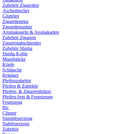
Zubehör Zigaretten
Aschenbecher
Gluttöter
Zigarettenetui
Zigarettenspitze
Aromakugeln & Aromakarten
Zubehör Zigarren
Zigarrenabschneider
Zubehör Shisha
Shisha Kohle
Mundstücke
Köpfe
Schläuche
Reiniger
Pfeifenzubehör
Pfeifen & Zubehör
Pfeifen- & Zigarrenhölzer
Pfeifen-Sets & Feuerzeuge
Feuerzeug
Bic
Clipper
Sturmfeuerzeug
Stabfeuerzeug
Zubehör