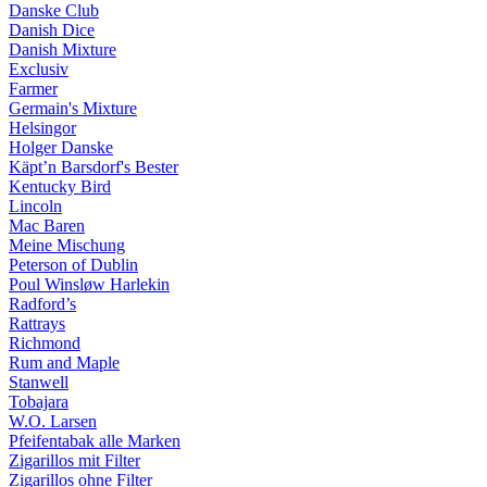
Danske Club
Danish Dice
Danish Mixture
Exclusiv
Farmer
Germain's Mixture
Helsingor
Holger Danske
Käpt’n Barsdorf's Bester
Kentucky Bird
Lincoln
Mac Baren
Meine Mischung
Peterson of Dublin
Poul Winsløw Harlekin
Radford’s
Rattrays
Richmond
Rum and Maple
Stanwell
Tobajara
W.O. Larsen
Pfeifentabak alle Marken
Zigarillos mit Filter
Zigarillos ohne Filter