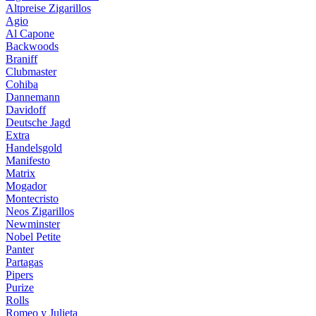
Altpreise Zigarillos
Agio
Al Capone
Backwoods
Braniff
Clubmaster
Cohiba
Dannemann
Davidoff
Deutsche Jagd
Extra
Handelsgold
Manifesto
Matrix
Mogador
Montecristo
Neos Zigarillos
Newminster
Nobel Petite
Panter
Partagas
Pipers
Purize
Rolls
Romeo y Julieta