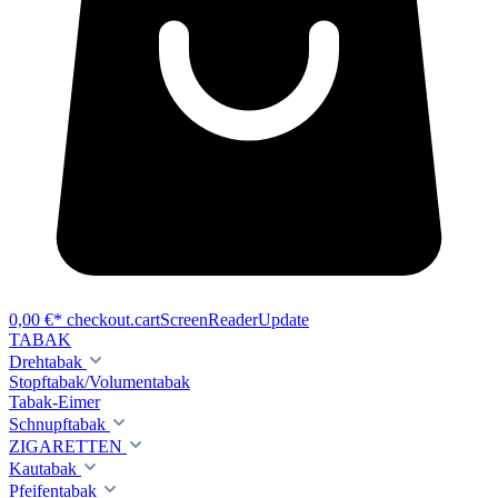
0,00 €*
checkout.cartScreenReaderUpdate
TABAK
Drehtabak
Stopftabak/Volumentabak
Tabak-Eimer
Schnupftabak
ZIGARETTEN
Kautabak
Pfeifentabak