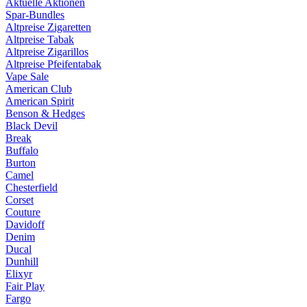
Aktuelle Aktionen
Spar-Bundles
Altpreise Zigaretten
Altpreise Tabak
Altpreise Zigarillos
Altpreise Pfeifentabak
Vape Sale
American Club
American Spirit
Benson & Hedges
Black Devil
Break
Buffalo
Burton
Camel
Chesterfield
Corset
Couture
Davidoff
Denim
Ducal
Dunhill
Elixyr
Fair Play
Fargo