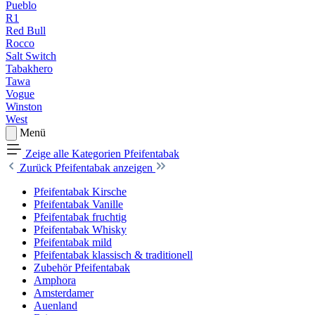
Pueblo
R1
Red Bull
Rocco
Salt Switch
Tabakhero
Tawa
Vogue
Winston
West
Menü
Zeige alle Kategorien
Pfeifentabak
Zurück
Pfeifentabak anzeigen
Pfeifentabak Kirsche
Pfeifentabak Vanille
Pfeifentabak fruchtig
Pfeifentabak Whisky
Pfeifentabak mild
Pfeifentabak klassisch & traditionell
Zubehör Pfeifentabak
Amphora
Amsterdamer
Auenland