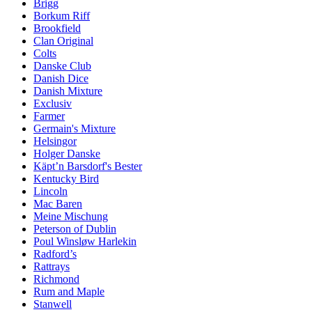
Brigg
Borkum Riff
Brookfield
Clan Original
Colts
Danske Club
Danish Dice
Danish Mixture
Exclusiv
Farmer
Germain's Mixture
Helsingor
Holger Danske
Käpt’n Barsdorf's Bester
Kentucky Bird
Lincoln
Mac Baren
Meine Mischung
Peterson of Dublin
Poul Winsløw Harlekin
Radford’s
Rattrays
Richmond
Rum and Maple
Stanwell