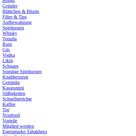
Bongs
Grinder
Blättchen & Blunts
Filter & Tips
Aufbewahrung
Spirituosen
Whisky
Tequila
Rum
Gin
Vodka
Likör
Schnaps
Sonstige Spirituosen
Knabberzeug
Getränke
Kaugummi
Süßigkeiten
Schnellgerichte
Kaffee
Tee
Nonfood
Vorteile
Mitglied werden
Eigenmarke Tabakhero