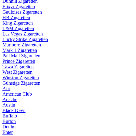
Dunhill Zigaretten
Elixyr Zigaretten
Gauloises Zigaretten
HB Zigaretten
King Zigaretten
L&M Zigaretten
Las Vegas Zigaretten
Lucky Strike Zigaretten
Marlboro Zigaretten
Mark 1 Zigaretten
Pall Mall Zigaretten
Prince Zigaretten
Tawa Zigaretten
West Zigaretten
Winston Zigaretten
Günstige Zigaretten
Afri
American Club
Apache
Austin
Black Devil
Buffalo
Burton
Denim
Enter