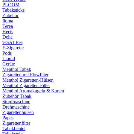
PLOOM
Tabaksticks
Zubehör
Iluma
Terea
Heets
Delia
%SALE%
E-Zigarette
Pods
Liquid
Geräte
Menthol Tabak
Zigaretten mit Flowfilter
Menthol Zigaretten-Hülsen
Menthol Zigaretten-Filter
Menthol Aromakugeln & Karten
Zubehör Tabak
Stopfmaschine
Drehmaschine
Zigarettenhülsen
Papes
Zigarettenfilter
Tabakbeutel
Tabakstein