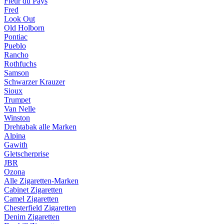
Fleur du Pays
Fred
Look Out
Old Holborn
Pontiac
Pueblo
Rancho
Rothfuchs
Samson
Schwarzer Krauzer
Sioux
Trumpet
Van Nelle
Winston
Drehtabak alle Marken
Alpina
Gawith
Gletscherprise
JBR
Ozona
Alle Zigaretten-Marken
Cabinet Zigaretten
Camel Zigaretten
Chesterfield Zigaretten
Denim Zigaretten