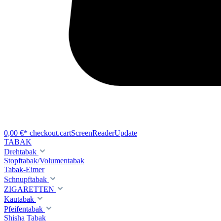
0,00 €*
checkout.cartScreenReaderUpdate
TABAK
Drehtabak
Stopftabak/Volumentabak
Tabak-Eimer
Schnupftabak
ZIGARETTEN
Kautabak
Pfeifentabak
Shisha Tabak