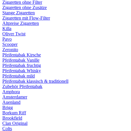
Zigaretten ohne Filter
Zigaretten ohne Zusätze
Stange Zigaretten
Zigaretten mit Flow-Filter
Altpreise Zigaretten
Killa
Oliver Twist
Pavo
Scooper
Zeronito
Pfeifentabak Kirsche
Pfeifentabak Vanille
Pfeifentabak fruchtig
Pfeifentabak Whisky
Pfeifentabak mild
Pfeifentabak klassisch & traditionell
Zubehör Pfeifentabak
Amphora
Amsterdamer
Auenland
Brigg
Borkum Riff
Brookfield
Clan Original
Colts