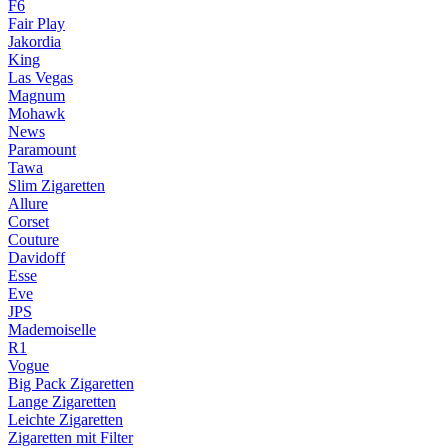
F6
Fair Play
Jakordia
King
Las Vegas
Magnum
Mohawk
News
Paramount
Tawa
Slim Zigaretten
Allure
Corset
Couture
Davidoff
Esse
Eve
JPS
Mademoiselle
R1
Vogue
Big Pack Zigaretten
Lange Zigaretten
Leichte Zigaretten
Zigaretten mit Filter