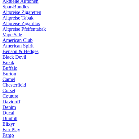
Aktuelle Aktionen
Spar-Bundles
Altpreise Zigaretten
Altpreise Tabak
Altpreise Zigarillos
Altpreise Pfeifentabak
Vape Sale
American Club
American Spirit
Benson & Hedges
Black Devil
Break
Buffalo
Burton
Camel
Chesterfield
Corset
Couture
Davidoff
Denim
Ducal
Dunhill
Elixyr
Fair Play
Fargo