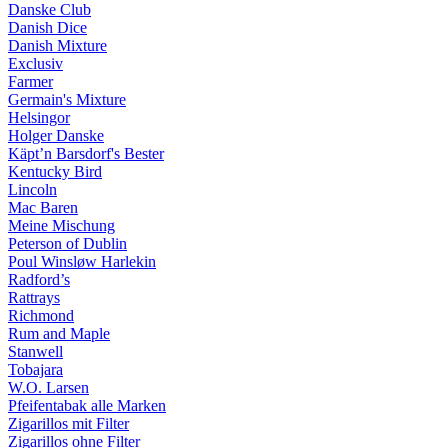
Danske Club
Danish Dice
Danish Mixture
Exclusiv
Farmer
Germain's Mixture
Helsingor
Holger Danske
Käpt’n Barsdorf's Bester
Kentucky Bird
Lincoln
Mac Baren
Meine Mischung
Peterson of Dublin
Poul Winsløw Harlekin
Radford’s
Rattrays
Richmond
Rum and Maple
Stanwell
Tobajara
W.O. Larsen
Pfeifentabak alle Marken
Zigarillos mit Filter
Zigarillos ohne Filter