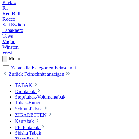
Pueblo
R1
Red Bull
Rocco
Salt Switch
Tabakhero
Tawa
Vogue
Winston
West
Menü
Zeige alle Kategorien
Feinschnitt
Zurück
Feinschnitt anzeigen
TABAK
Drehtabak
Stopftabak/Volumentabak
Tabak-Eimer
Schnupftabak
ZIGARETTEN
Kautabak
Pfeifentabak
Shisha Tabak