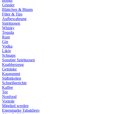
Bongs
Grinder
Blättchen & Blunts
Filter & Tips
Aufbewahrung
Spirituosen
Whisky
Tequila
Rum
Gin
Vodka
Likör
Schnaps
Sonstige Spirituosen
Knabberzeug
Getränke
Kaugummi
Süßigkeiten
Schnellgerichte
Kaffee
Tee
Nonfood
Vorteile
Mitglied werden
Eigenmarke Tabakhero