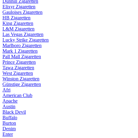
Dunhill Zigaretten
Elixyr Zigaretten
Gauloises Zigaretten
HB Zigaretten
King Zigaretten
L&M Zigaretten
Las Vegas Zigaretten
Lucky Strike Zigaretten
Marlboro Zigaretten
Mark 1 Zigaretten
Pall Mall Zigaretten
Prince Zigaretten
Tawa Zigaretten
West Zigaretten
Winston Zigaretten
Günstige Zigaretten
Afri
American Club
Apache
Austin
Black Devil
Buffalo
Burton
Denim
Enter