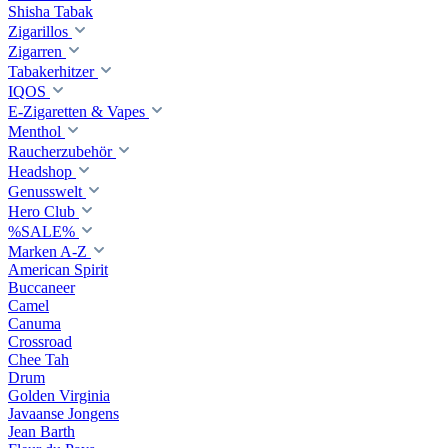
Shisha Tabak
Zigarillos
Zigarren
Tabakerhitzer
IQOS
E-Zigaretten & Vapes
Menthol
Raucherzubehör
Headshop
Genusswelt
Hero Club
%SALE%
Marken A-Z
American Spirit
Buccaneer
Camel
Canuma
Crossroad
Сhee Tah
Drum
Golden Virginia
Javaanse Jongens
Jean Barth