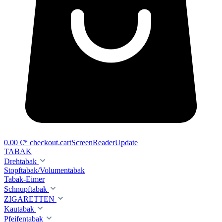
0,00 €*
checkout.cartScreenReaderUpdate
TABAK
Drehtabak
Stopftabak/Volumentabak
Tabak-Eimer
Schnupftabak
ZIGARETTEN
Kautabak
Pfeifentabak