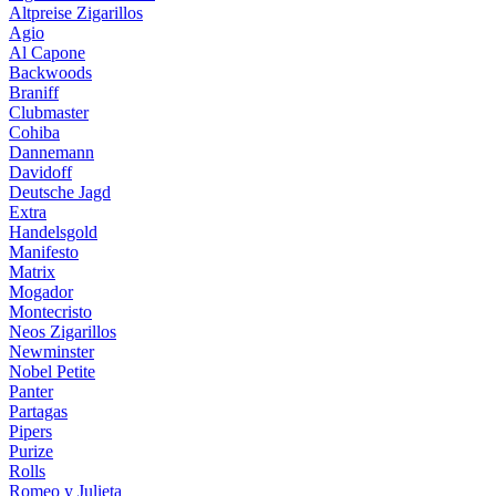
Altpreise Zigarillos
Agio
Al Capone
Backwoods
Braniff
Clubmaster
Cohiba
Dannemann
Davidoff
Deutsche Jagd
Extra
Handelsgold
Manifesto
Matrix
Mogador
Montecristo
Neos Zigarillos
Newminster
Nobel Petite
Panter
Partagas
Pipers
Purize
Rolls
Romeo y Julieta