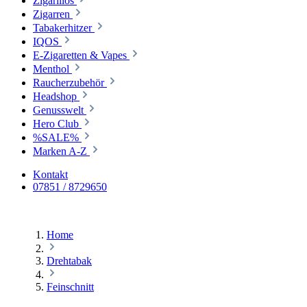
Zigarillos
Zigarren
Tabakerhitzer
IQOS
E-Zigaretten & Vapes
Menthol
Raucherzubehör
Headshop
Genusswelt
Hero Club
%SALE%
Marken A-Z
Kontakt
07851 / 8729650
Home
Drehtabak
Feinschnitt