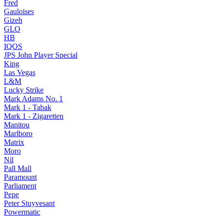
Fred
Gauloises
Gizeh
GLO
HB
IQOS
JPS John Player Special
King
Las Vegas
L&M
Lucky Strike
Mark Adams No. 1
Mark 1 - Tabak
Mark 1 - Zigaretten
Manitou
Marlboro
Matrix
Moro
Nil
Pall Mall
Paramount
Parliament
Pepe
Peter Stuyvesant
Powermatic