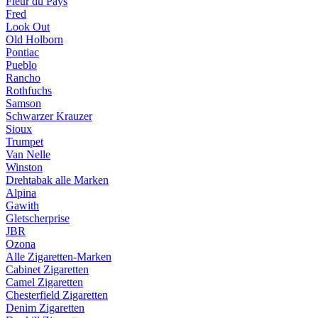
Fleur du Pays
Fred
Look Out
Old Holborn
Pontiac
Pueblo
Rancho
Rothfuchs
Samson
Schwarzer Krauzer
Sioux
Trumpet
Van Nelle
Winston
Drehtabak alle Marken
Alpina
Gawith
Gletscherprise
JBR
Ozona
Alle Zigaretten-Marken
Cabinet Zigaretten
Camel Zigaretten
Chesterfield Zigaretten
Denim Zigaretten