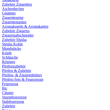
Zubehör Zigaretten
Aschenbecher
Gluttöter
Zigarettenetui
Zigarettenspitze
Aromakugeln & Aromakarten
Zubehör Zigarren
Zigarrenabschneider
Zubehör Shisha
Shisha Kohle
Mundstücke
Köpfe
Schläuche
Reiniger
Pfeifenzubehör
Pfeifen & Zubehör
Pfeifen- & Zigarrenhölzer
Pfeifen-Sets & Feuerzeuge
Feuerzeug
Bic
Clipper
Sturmfeuerzeug
Stabfeuerzeug
Zubehör