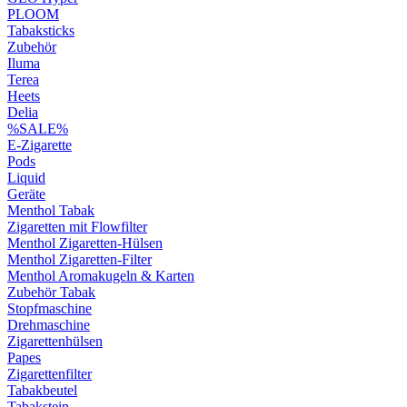
PLOOM
Tabaksticks
Zubehör
Iluma
Terea
Heets
Delia
%SALE%
E-Zigarette
Pods
Liquid
Geräte
Menthol Tabak
Zigaretten mit Flowfilter
Menthol Zigaretten-Hülsen
Menthol Zigaretten-Filter
Menthol Aromakugeln & Karten
Zubehör Tabak
Stopfmaschine
Drehmaschine
Zigarettenhülsen
Papes
Zigarettenfilter
Tabakbeutel
Tabakstein