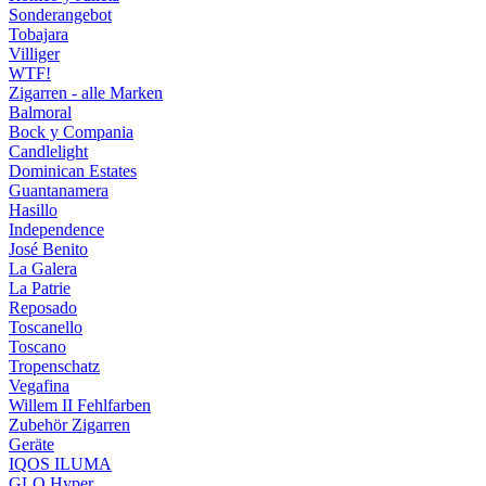
Sonderangebot
Tobajara
Villiger
WTF!
Zigarren - alle Marken
Balmoral
Bock y Compania
Candlelight
Dominican Estates
Guantanamera
Hasillo
Independence
José Benito
La Galera
La Patrie
Reposado
Toscanello
Toscano
Tropenschatz
Vegafina
Willem II Fehlfarben
Zubehör Zigarren
Geräte
IQOS ILUMA
GLO Hyper