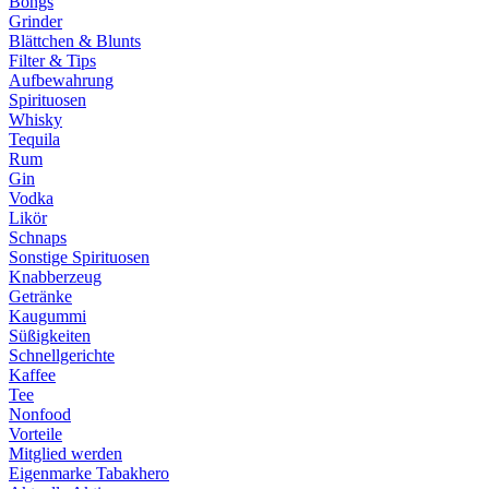
Bongs
Grinder
Blättchen & Blunts
Filter & Tips
Aufbewahrung
Spirituosen
Whisky
Tequila
Rum
Gin
Vodka
Likör
Schnaps
Sonstige Spirituosen
Knabberzeug
Getränke
Kaugummi
Süßigkeiten
Schnellgerichte
Kaffee
Tee
Nonfood
Vorteile
Mitglied werden
Eigenmarke Tabakhero