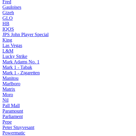
Fred
Gauloises
Gizeh
GLO
HB
IQOS
JPS John Player Special
King
Las Vegas
L&M
Lucky Strike
Mark Adams No. 1
Mark 1 - Tabak
Mark 1 - Zigaretten
Manitou
Marlboro
Matrix
Moro
Nil
Pall Mall
Paramount
Parliament
Pepe
Peter Stuyvesant
Powermatic