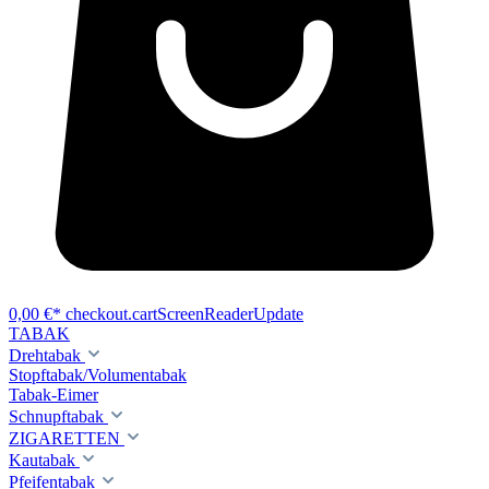
0,00 €*
checkout.cartScreenReaderUpdate
TABAK
Drehtabak
Stopftabak/Volumentabak
Tabak-Eimer
Schnupftabak
ZIGARETTEN
Kautabak
Pfeifentabak