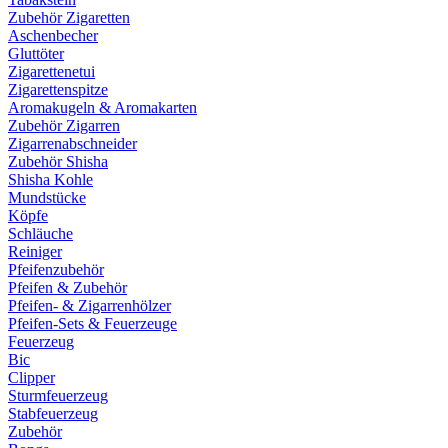
Zubehör Zigaretten
Aschenbecher
Gluttöter
Zigarettenetui
Zigarettenspitze
Aromakugeln & Aromakarten
Zubehör Zigarren
Zigarrenabschneider
Zubehör Shisha
Shisha Kohle
Mundstücke
Köpfe
Schläuche
Reiniger
Pfeifenzubehör
Pfeifen & Zubehör
Pfeifen- & Zigarrenhölzer
Pfeifen-Sets & Feuerzeuge
Feuerzeug
Bic
Clipper
Sturmfeuerzeug
Stabfeuerzeug
Zubehör