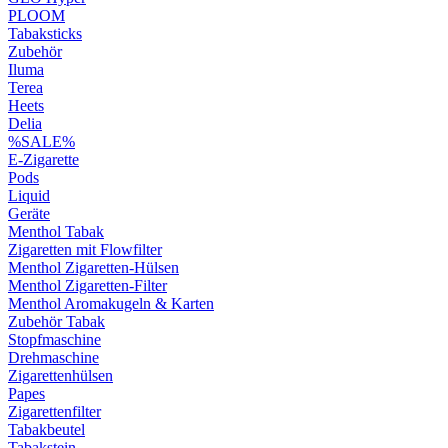
PLOOM
Tabaksticks
Zubehör
Iluma
Terea
Heets
Delia
%SALE%
E-Zigarette
Pods
Liquid
Geräte
Menthol Tabak
Zigaretten mit Flowfilter
Menthol Zigaretten-Hülsen
Menthol Zigaretten-Filter
Menthol Aromakugeln & Karten
Zubehör Tabak
Stopfmaschine
Drehmaschine
Zigarettenhülsen
Papes
Zigarettenfilter
Tabakbeutel
Tabakstein