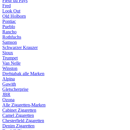
Fleur du Pays
Fred
Look Out
Old Holborn
Pontiac
Pueblo
Rancho
Rothfuchs
Samson
Schwarzer Krauzer
Sioux
Trumpet
Van Nelle
Winston
Drehtabak alle Marken
Alpina
Gawith
Gletscherprise
JBR
Ozona
Alle Zigaretten-Marken
Cabinet Zigaretten
Camel Zigaretten
Chesterfield Zigaretten
Denim Zigaretten