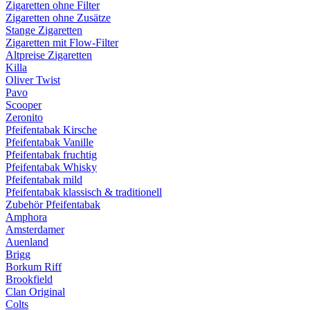
Zigaretten ohne Filter
Zigaretten ohne Zusätze
Stange Zigaretten
Zigaretten mit Flow-Filter
Altpreise Zigaretten
Killa
Oliver Twist
Pavo
Scooper
Zeronito
Pfeifentabak Kirsche
Pfeifentabak Vanille
Pfeifentabak fruchtig
Pfeifentabak Whisky
Pfeifentabak mild
Pfeifentabak klassisch & traditionell
Zubehör Pfeifentabak
Amphora
Amsterdamer
Auenland
Brigg
Borkum Riff
Brookfield
Clan Original
Colts