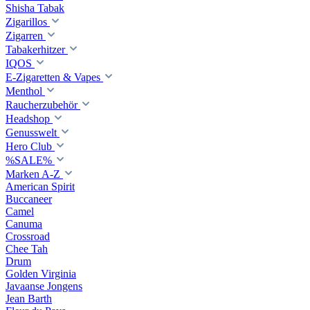
Shisha Tabak
Zigarillos
Zigarren
Tabakerhitzer
IQOS
E-Zigaretten & Vapes
Menthol
Raucherzubehör
Headshop
Genusswelt
Hero Club
%SALE%
Marken A-Z
American Spirit
Buccaneer
Camel
Canuma
Crossroad
Сhee Tah
Drum
Golden Virginia
Javaanse Jongens
Jean Barth