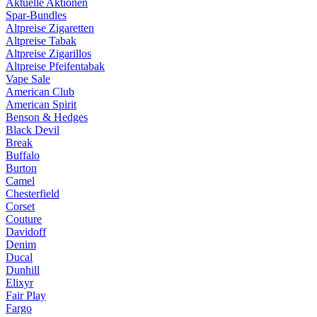
Aktuelle Aktionen
Spar-Bundles
Altpreise Zigaretten
Altpreise Tabak
Altpreise Zigarillos
Altpreise Pfeifentabak
Vape Sale
American Club
American Spirit
Benson & Hedges
Black Devil
Break
Buffalo
Burton
Camel
Chesterfield
Corset
Couture
Davidoff
Denim
Ducal
Dunhill
Elixyr
Fair Play
Fargo