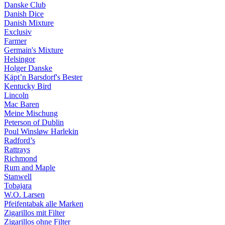
Danske Club
Danish Dice
Danish Mixture
Exclusiv
Farmer
Germain's Mixture
Helsingor
Holger Danske
Käpt’n Barsdorf's Bester
Kentucky Bird
Lincoln
Mac Baren
Meine Mischung
Peterson of Dublin
Poul Winsløw Harlekin
Radford’s
Rattrays
Richmond
Rum and Maple
Stanwell
Tobajara
W.O. Larsen
Pfeifentabak alle Marken
Zigarillos mit Filter
Zigarillos ohne Filter