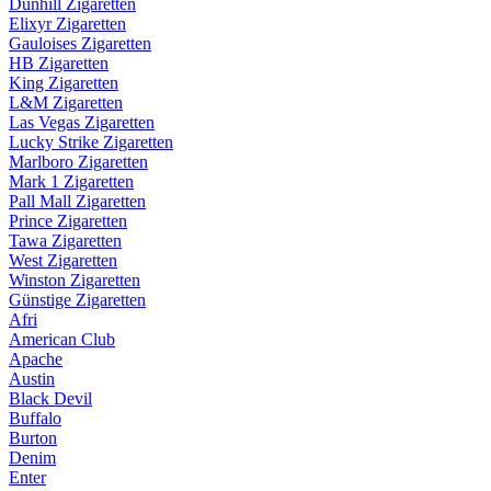
Dunhill Zigaretten
Elixyr Zigaretten
Gauloises Zigaretten
HB Zigaretten
King Zigaretten
L&M Zigaretten
Las Vegas Zigaretten
Lucky Strike Zigaretten
Marlboro Zigaretten
Mark 1 Zigaretten
Pall Mall Zigaretten
Prince Zigaretten
Tawa Zigaretten
West Zigaretten
Winston Zigaretten
Günstige Zigaretten
Afri
American Club
Apache
Austin
Black Devil
Buffalo
Burton
Denim
Enter