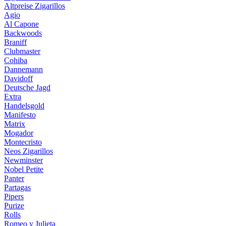
Altpreise Zigarillos
Agio
Al Capone
Backwoods
Braniff
Clubmaster
Cohiba
Dannemann
Davidoff
Deutsche Jagd
Extra
Handelsgold
Manifesto
Matrix
Mogador
Montecristo
Neos Zigarillos
Newminster
Nobel Petite
Panter
Partagas
Pipers
Purize
Rolls
Romeo y Julieta