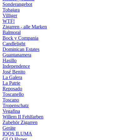
Sonderangebot
Tobajara
Villiger
WTF!
Zigarren - alle Marken
Balmoral
Bock y Compania
Candlelight
Dominican Estates
Guantanamera
Hasillo
Independence
José Benito
La Galera
La Patrie
Reposado
Toscanello
Toscano
Tropenschatz
Vegafina
Willem II Fehlfarben
Zubehör Zigarren
Geräte
IQOS ILUMA
GLO Hyper