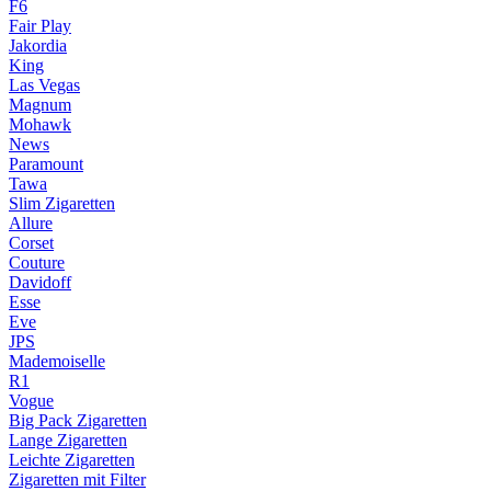
F6
Fair Play
Jakordia
King
Las Vegas
Magnum
Mohawk
News
Paramount
Tawa
Slim Zigaretten
Allure
Corset
Couture
Davidoff
Esse
Eve
JPS
Mademoiselle
R1
Vogue
Big Pack Zigaretten
Lange Zigaretten
Leichte Zigaretten
Zigaretten mit Filter