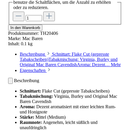
benutze die Schaltflächen, um die Anzahl zu erhöhen
oder zu reduzieren.
In den Warenkorb
Produktnummer:
TH20406
Marke:
Mac Baren
Inhalt:
0.1 kg
Beschreibung
Schnittart: Flake Cut (gepresste
Tabakscheiben)Tabakmischung: Virginia, Burley und
Original Mac Baren CavendishAroma: Dezent…
Mehr
Eigenschaften
Beschreibung
Schnittart:
Flake Cut (gepresste Tabakscheiben)
Tabakmischung:
Virginia, Burley und Original Mac
Baren Cavendish
Aroma:
Dezent aromatisiert mit einer leichten Rum-
und Honignote
Stärke:
Mittel (Medium)
Raumnote:
Angenehm, leicht süßlich und
unaufdringlich