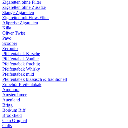
Zigaretten ohne Filter
Zigaretten ohne Zusätze
Stange Zigaretten
Zigaretten mit Flow-Filter
Altpreise Zigaretten
Killa
Oliver Twist
Pavo
Scooper
Zeronito
Pfeifentabak Kirsche
Pfeifentabak Vanille
Pfeifentabak fruchtig
Pfeifentabak Whisky
Pfeifentabak mild
Pfeifentabak klassisch & traditionell
Zubehör Pfeifentabak
Amphora
Amsterdamer
Auenland
Brigg
Borkum Riff
Brookfield
Clan Original
Colts