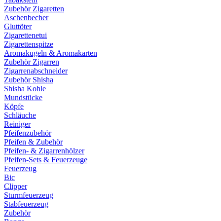
Zubehör Zigaretten
Aschenbecher
Gluttöter
Zigarettenetui
Zigarettenspitze
Aromakugeln & Aromakarten
Zubehör Zigarren
Zigarrenabschneider
Zubehör Shisha
Shisha Kohle
Mundstücke
Köpfe
Schläuche
Reiniger
Pfeifenzubehör
Pfeifen & Zubehör
Pfeifen- & Zigarrenhölzer
Pfeifen-Sets & Feuerzeuge
Feuerzeug
Bic
Clipper
Sturmfeuerzeug
Stabfeuerzeug
Zubehör