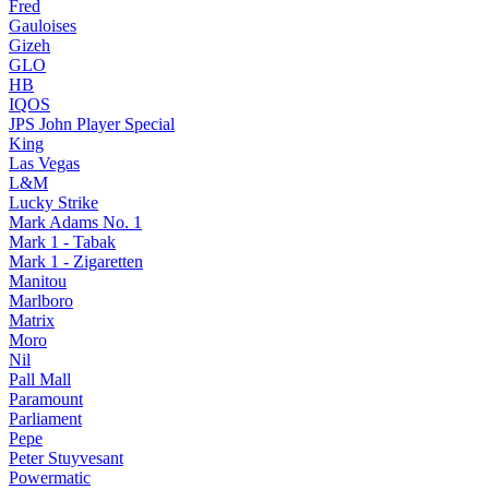
Fred
Gauloises
Gizeh
GLO
HB
IQOS
JPS John Player Special
King
Las Vegas
L&M
Lucky Strike
Mark Adams No. 1
Mark 1 - Tabak
Mark 1 - Zigaretten
Manitou
Marlboro
Matrix
Moro
Nil
Pall Mall
Paramount
Parliament
Pepe
Peter Stuyvesant
Powermatic