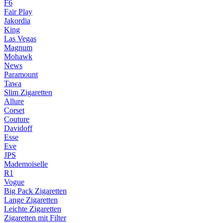
F6
Fair Play
Jakordia
King
Las Vegas
Magnum
Mohawk
News
Paramount
Tawa
Slim Zigaretten
Allure
Corset
Couture
Davidoff
Esse
Eve
JPS
Mademoiselle
R1
Vogue
Big Pack Zigaretten
Lange Zigaretten
Leichte Zigaretten
Zigaretten mit Filter