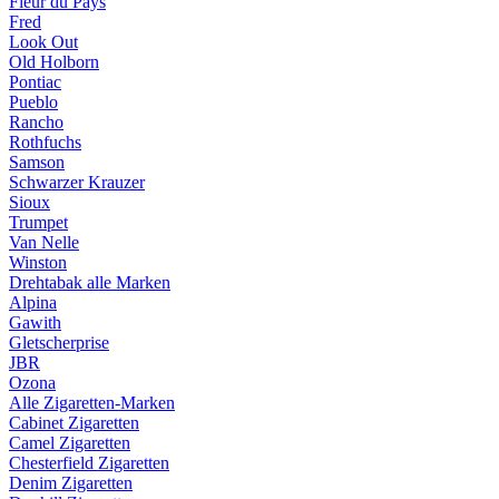
Fleur du Pays
Fred
Look Out
Old Holborn
Pontiac
Pueblo
Rancho
Rothfuchs
Samson
Schwarzer Krauzer
Sioux
Trumpet
Van Nelle
Winston
Drehtabak alle Marken
Alpina
Gawith
Gletscherprise
JBR
Ozona
Alle Zigaretten-Marken
Cabinet Zigaretten
Camel Zigaretten
Chesterfield Zigaretten
Denim Zigaretten