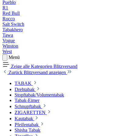
Pueblo
R1
Red Bull
Rocco
Salt Switch
Tabakhero
Tawa
Vogue
Winston
West
Menü
Zeige alle Kategorien
Blitzversand
Zurück
Blitzversand anzeigen
TABAK
Drehtabak
Stopftabak/Volumentabak
Tabak-Eimer
Schnupftabak
ZIGARETTEN
Kautabak
Pfeifentabak
Shisha Tabak