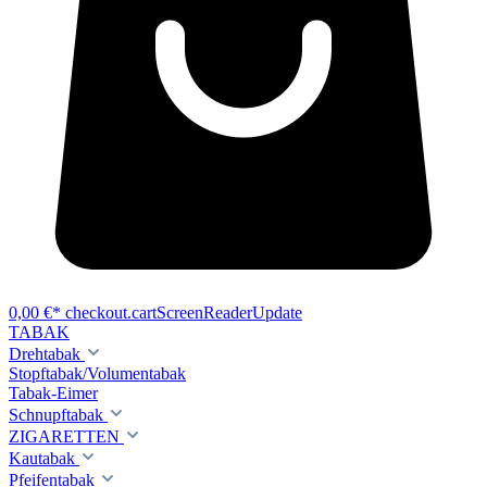
0,00 €*
checkout.cartScreenReaderUpdate
TABAK
Drehtabak
Stopftabak/Volumentabak
Tabak-Eimer
Schnupftabak
ZIGARETTEN
Kautabak
Pfeifentabak