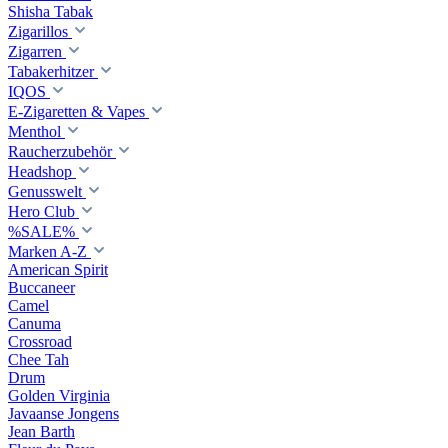
Shisha Tabak
Zigarillos
Zigarren
Tabakerhitzer
IQOS
E-Zigaretten & Vapes
Menthol
Raucherzubehör
Headshop
Genusswelt
Hero Club
%SALE%
Marken A-Z
American Spirit
Buccaneer
Camel
Canuma
Crossroad
Сhee Tah
Drum
Golden Virginia
Javaanse Jongens
Jean Barth