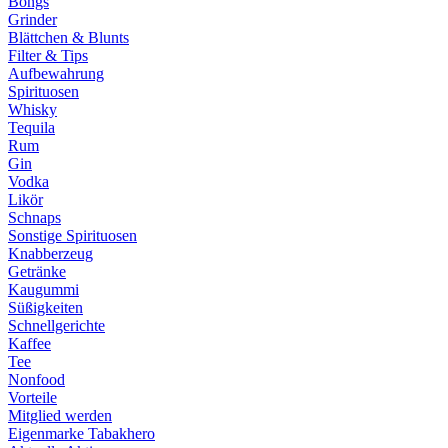
Bongs
Grinder
Blättchen & Blunts
Filter & Tips
Aufbewahrung
Spirituosen
Whisky
Tequila
Rum
Gin
Vodka
Likör
Schnaps
Sonstige Spirituosen
Knabberzeug
Getränke
Kaugummi
Süßigkeiten
Schnellgerichte
Kaffee
Tee
Nonfood
Vorteile
Mitglied werden
Eigenmarke Tabakhero