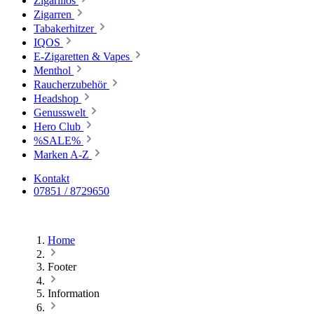
Zigarillos
Zigarren
Tabakerhitzer
IQOS
E-Zigaretten & Vapes
Menthol
Raucherzubehör
Headshop
Genusswelt
Hero Club
%SALE%
Marken A-Z
Kontakt
07851 / 8729650
Home
Footer
Information