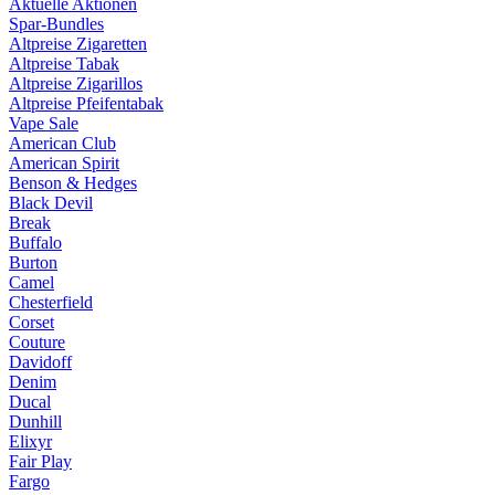
Aktuelle Aktionen
Spar-Bundles
Altpreise Zigaretten
Altpreise Tabak
Altpreise Zigarillos
Altpreise Pfeifentabak
Vape Sale
American Club
American Spirit
Benson & Hedges
Black Devil
Break
Buffalo
Burton
Camel
Chesterfield
Corset
Couture
Davidoff
Denim
Ducal
Dunhill
Elixyr
Fair Play
Fargo