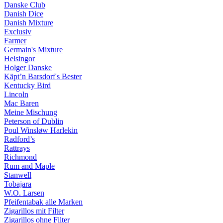
Danske Club
Danish Dice
Danish Mixture
Exclusiv
Farmer
Germain's Mixture
Helsingor
Holger Danske
Käpt’n Barsdorf's Bester
Kentucky Bird
Lincoln
Mac Baren
Meine Mischung
Peterson of Dublin
Poul Winsløw Harlekin
Radford’s
Rattrays
Richmond
Rum and Maple
Stanwell
Tobajara
W.O. Larsen
Pfeifentabak alle Marken
Zigarillos mit Filter
Zigarillos ohne Filter