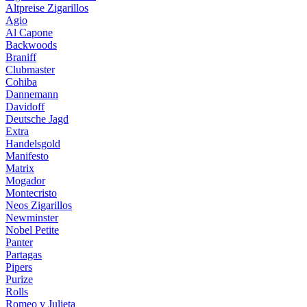
Altpreise Zigarillos
Agio
Al Capone
Backwoods
Braniff
Clubmaster
Cohiba
Dannemann
Davidoff
Deutsche Jagd
Extra
Handelsgold
Manifesto
Matrix
Mogador
Montecristo
Neos Zigarillos
Newminster
Nobel Petite
Panter
Partagas
Pipers
Purize
Rolls
Romeo y Julieta