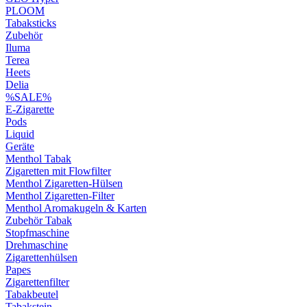
PLOOM
Tabaksticks
Zubehör
Iluma
Terea
Heets
Delia
%SALE%
E-Zigarette
Pods
Liquid
Geräte
Menthol Tabak
Zigaretten mit Flowfilter
Menthol Zigaretten-Hülsen
Menthol Zigaretten-Filter
Menthol Aromakugeln & Karten
Zubehör Tabak
Stopfmaschine
Drehmaschine
Zigarettenhülsen
Papes
Zigarettenfilter
Tabakbeutel
Tabakstein