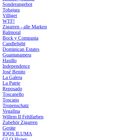
Sonderangebot
Tobajara
Villiger
WTF!
Zigarren - alle Marken
Balmoral
Bock y Compania
Candlelight
Dominican Estates
Guantanamera
Hasillo
Independence
José Benito
La Galera
La Patrie
Reposado
Toscanello
Toscano
Tropenschatz
Vegafina
Willem II Fehlfarben
Zubehör Zigarren
Geräte
IQOS ILUMA
GLO Hyper