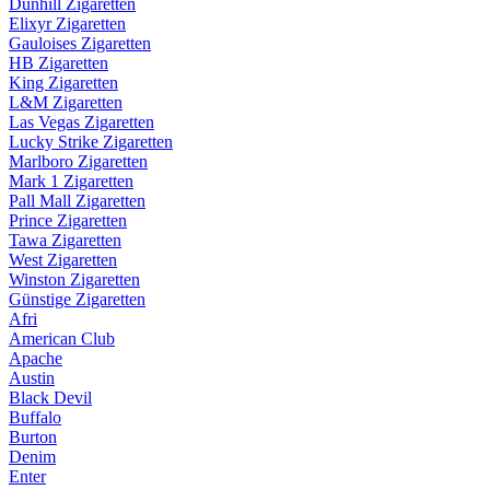
Dunhill Zigaretten
Elixyr Zigaretten
Gauloises Zigaretten
HB Zigaretten
King Zigaretten
L&M Zigaretten
Las Vegas Zigaretten
Lucky Strike Zigaretten
Marlboro Zigaretten
Mark 1 Zigaretten
Pall Mall Zigaretten
Prince Zigaretten
Tawa Zigaretten
West Zigaretten
Winston Zigaretten
Günstige Zigaretten
Afri
American Club
Apache
Austin
Black Devil
Buffalo
Burton
Denim
Enter