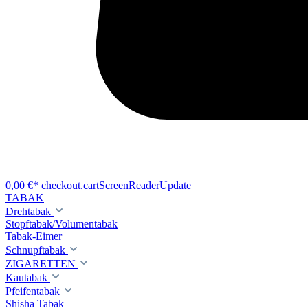
0,00 €*
checkout.cartScreenReaderUpdate
TABAK
Drehtabak
Stopftabak/Volumentabak
Tabak-Eimer
Schnupftabak
ZIGARETTEN
Kautabak
Pfeifentabak
Shisha Tabak