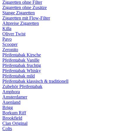
Zigaretten ohne Filter
Zigaretten ohne Zusätze
Stange Zigaretten
Zigaretten mit Flow-Filter
Altpreise Zigaretten
Killa
Oliver Twist
Pavo
Scooper
Zeronito
Pfeifentabak Kirsche
Pfeifentabak Vanille
Pfeifentabak fruchtig
Pfeifentabak Whisky
Pfeifentabak mild
Pfeifentabak klassisch & traditionell
Zubehör Pfeifentabak
Amphora
Amsterdamer
Auenland
Brigg
Borkum Riff
Brookfield
Clan Original
Colts