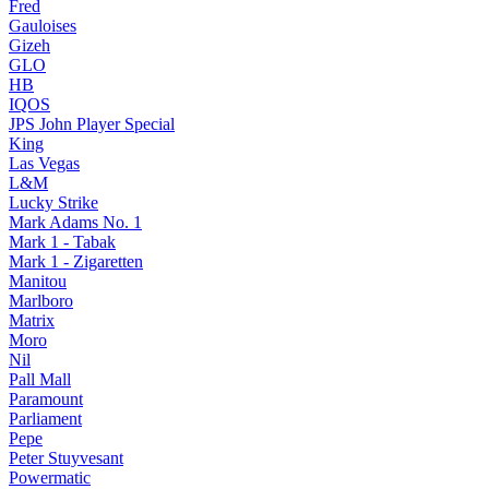
Fred
Gauloises
Gizeh
GLO
HB
IQOS
JPS John Player Special
King
Las Vegas
L&M
Lucky Strike
Mark Adams No. 1
Mark 1 - Tabak
Mark 1 - Zigaretten
Manitou
Marlboro
Matrix
Moro
Nil
Pall Mall
Paramount
Parliament
Pepe
Peter Stuyvesant
Powermatic