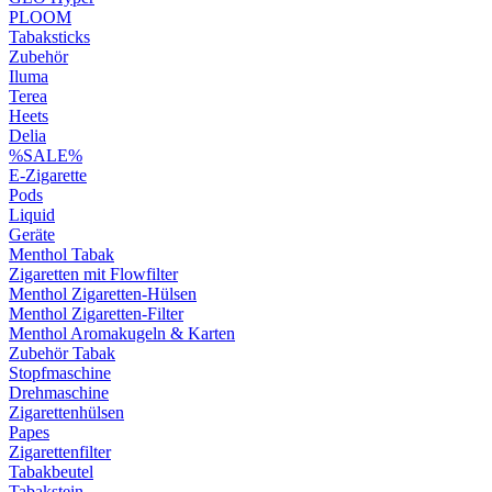
PLOOM
Tabaksticks
Zubehör
Iluma
Terea
Heets
Delia
%SALE%
E-Zigarette
Pods
Liquid
Geräte
Menthol Tabak
Zigaretten mit Flowfilter
Menthol Zigaretten-Hülsen
Menthol Zigaretten-Filter
Menthol Aromakugeln & Karten
Zubehör Tabak
Stopfmaschine
Drehmaschine
Zigarettenhülsen
Papes
Zigarettenfilter
Tabakbeutel
Tabakstein