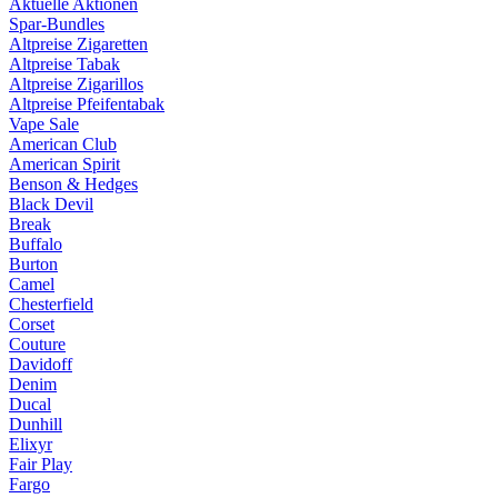
Aktuelle Aktionen
Spar-Bundles
Altpreise Zigaretten
Altpreise Tabak
Altpreise Zigarillos
Altpreise Pfeifentabak
Vape Sale
American Club
American Spirit
Benson & Hedges
Black Devil
Break
Buffalo
Burton
Camel
Chesterfield
Corset
Couture
Davidoff
Denim
Ducal
Dunhill
Elixyr
Fair Play
Fargo