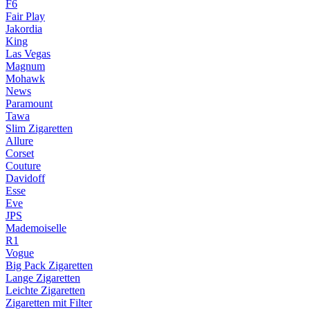
F6
Fair Play
Jakordia
King
Las Vegas
Magnum
Mohawk
News
Paramount
Tawa
Slim Zigaretten
Allure
Corset
Couture
Davidoff
Esse
Eve
JPS
Mademoiselle
R1
Vogue
Big Pack Zigaretten
Lange Zigaretten
Leichte Zigaretten
Zigaretten mit Filter