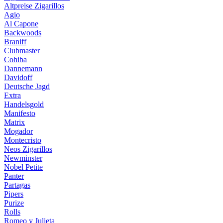
Altpreise Zigarillos
Agio
Al Capone
Backwoods
Braniff
Clubmaster
Cohiba
Dannemann
Davidoff
Deutsche Jagd
Extra
Handelsgold
Manifesto
Matrix
Mogador
Montecristo
Neos Zigarillos
Newminster
Nobel Petite
Panter
Partagas
Pipers
Purize
Rolls
Romeo y Julieta