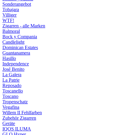
Sonderangebot
Tobajara
Villiger
WTF!
Zigarren - alle Marken
Balmoral
Bock y Compania
Candlelight
Dominican Estates
Guantanamera
Hasillo
Independence
José Benito
La Galera
La Patrie
Reposado
Toscanello
Toscano
Tropenschatz
Vegafina
Willem II Fehlfarben
Zubehör Zigarren
Geräte
IQOS ILUMA
GLO Hyper