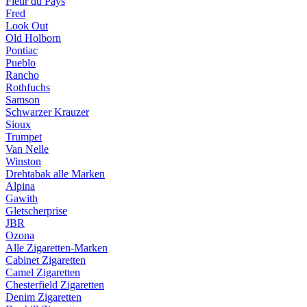
Fleur du Pays
Fred
Look Out
Old Holborn
Pontiac
Pueblo
Rancho
Rothfuchs
Samson
Schwarzer Krauzer
Sioux
Trumpet
Van Nelle
Winston
Drehtabak alle Marken
Alpina
Gawith
Gletscherprise
JBR
Ozona
Alle Zigaretten-Marken
Cabinet Zigaretten
Camel Zigaretten
Chesterfield Zigaretten
Denim Zigaretten