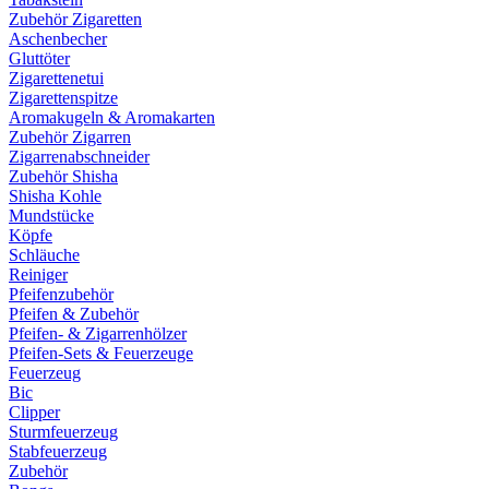
Zubehör Zigaretten
Aschenbecher
Gluttöter
Zigarettenetui
Zigarettenspitze
Aromakugeln & Aromakarten
Zubehör Zigarren
Zigarrenabschneider
Zubehör Shisha
Shisha Kohle
Mundstücke
Köpfe
Schläuche
Reiniger
Pfeifenzubehör
Pfeifen & Zubehör
Pfeifen- & Zigarrenhölzer
Pfeifen-Sets & Feuerzeuge
Feuerzeug
Bic
Clipper
Sturmfeuerzeug
Stabfeuerzeug
Zubehör