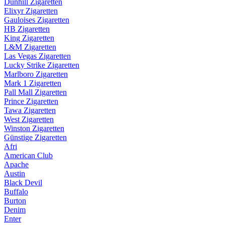
Dunhill Zigaretten
Elixyr Zigaretten
Gauloises Zigaretten
HB Zigaretten
King Zigaretten
L&M Zigaretten
Las Vegas Zigaretten
Lucky Strike Zigaretten
Marlboro Zigaretten
Mark 1 Zigaretten
Pall Mall Zigaretten
Prince Zigaretten
Tawa Zigaretten
West Zigaretten
Winston Zigaretten
Günstige Zigaretten
Afri
American Club
Apache
Austin
Black Devil
Buffalo
Burton
Denim
Enter