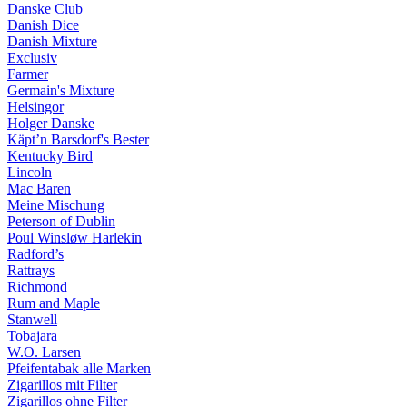
Danske Club
Danish Dice
Danish Mixture
Exclusiv
Farmer
Germain's Mixture
Helsingor
Holger Danske
Käpt’n Barsdorf's Bester
Kentucky Bird
Lincoln
Mac Baren
Meine Mischung
Peterson of Dublin
Poul Winsløw Harlekin
Radford’s
Rattrays
Richmond
Rum and Maple
Stanwell
Tobajara
W.O. Larsen
Pfeifentabak alle Marken
Zigarillos mit Filter
Zigarillos ohne Filter