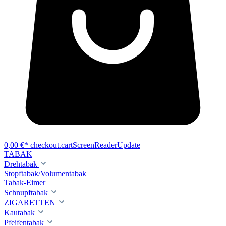
0,00 €*
checkout.cartScreenReaderUpdate
TABAK
Drehtabak
Stopftabak/Volumentabak
Tabak-Eimer
Schnupftabak
ZIGARETTEN
Kautabak
Pfeifentabak