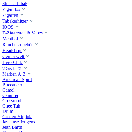
Shisha Tabak
Zigarillos
Zigarren
Tabakerhitzer
IQOS
E-Zigaretten & Vapes
Menthol
Raucherzubehör
Headshop
Genusswelt
Hero Club
%SALE%
Marken A-Z
American Spirit
Buccaneer
Camel
Canuma
Crossroad
Сhee Tah
Drum
Golden Virginia
Javaanse Jongens
Jean Barth