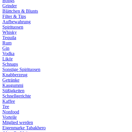
Bongs
Grinder
Blättchen & Blunts
Filter & Tips
Aufbewahrung
Spirituosen
Whisky
Tequila
Rum
Gin
Vodka
Likör
Schnaps
Sonstige Spirituosen
Knabberzeug
Getränke
Kaugummi
Süßigkeiten
Schnellgerichte
Kaffee
Tee
Nonfood
Vorteile
Mitglied werden
Eigenmarke Tabakhero