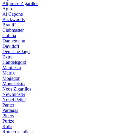
Altpreise Zigarillos
Agio
Al Capone
Backwoods
Braniff
Clubmaster
Cohiba
Dannemann
Davidoff
Deutsche Jagd
Extra
Handelsgold
Manifesto
Matrix
Mogador
Montecristo
Neos Zigarillos
Newminster
Nobel Petite
Panter
Partagas
Pipers
Purize
Rolls
Romeo y Julieta