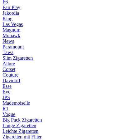
F6
Fair Play
Jakordia
King
Las Vegas
Magnum
Mohawk
News
Paramount
Tawa
Slim Zigaretten
Allure
Corset
Couture
Davidoff
Esse
Eve
JPS
Mademoiselle
R1
Vogue
Big Pack Zigaretten
Lange Zigaretten
Leichte Zigaretten
Zigaretten mit Filter