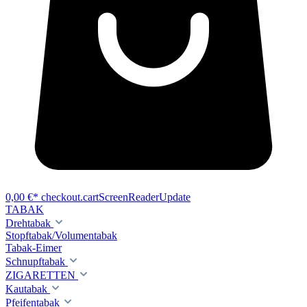
0,00 €*
checkout.cartScreenReaderUpdate
TABAK
Drehtabak
Stopftabak/Volumentabak
Tabak-Eimer
Schnupftabak
ZIGARETTEN
Kautabak
Pfeifentabak