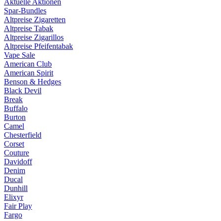
Aktuelle Aktionen
Spar-Bundles
Altpreise Zigaretten
Altpreise Tabak
Altpreise Zigarillos
Altpreise Pfeifentabak
Vape Sale
American Club
American Spirit
Benson & Hedges
Black Devil
Break
Buffalo
Burton
Camel
Chesterfield
Corset
Couture
Davidoff
Denim
Ducal
Dunhill
Elixyr
Fair Play
Fargo