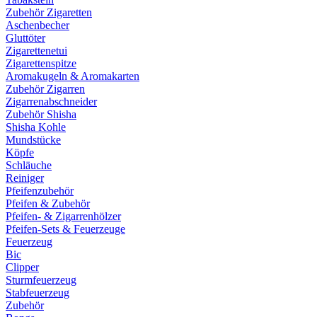
Zubehör Zigaretten
Aschenbecher
Gluttöter
Zigarettenetui
Zigarettenspitze
Aromakugeln & Aromakarten
Zubehör Zigarren
Zigarrenabschneider
Zubehör Shisha
Shisha Kohle
Mundstücke
Köpfe
Schläuche
Reiniger
Pfeifenzubehör
Pfeifen & Zubehör
Pfeifen- & Zigarrenhölzer
Pfeifen-Sets & Feuerzeuge
Feuerzeug
Bic
Clipper
Sturmfeuerzeug
Stabfeuerzeug
Zubehör