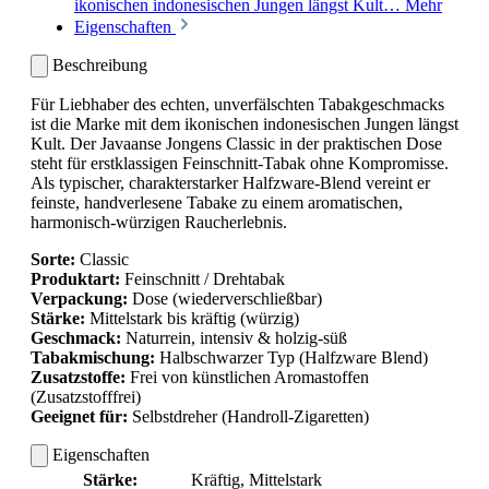
ikonischen indonesischen Jungen längst Kult…
Mehr
Eigenschaften
Beschreibung
Für Liebhaber des echten, unverfälschten Tabakgeschmacks
ist die Marke mit dem ikonischen indonesischen Jungen längst
Kult. Der
Javaanse Jongens Classic
in der praktischen Dose
steht für erstklassigen Feinschnitt-Tabak ohne Kompromisse.
Als typischer, charakterstarker Halfzware-Blend vereint er
feinste, handverlesene Tabake zu einem aromatischen,
harmonisch-würzigen Raucherlebnis.
Sorte:
Classic
Produktart:
Feinschnitt / Drehtabak
Verpackung:
Dose (wiederverschließbar)
Stärke:
Mittelstark bis kräftig (würzig)
Geschmack:
Naturrein, intensiv & holzig-süß
Tabakmischung:
Halbschwarzer Typ (Halfzware Blend)
Zusatzstoffe:
Frei von künstlichen Aromastoffen
(Zusatzstofffrei)
Geeignet für:
Selbstdreher (Handroll-Zigaretten)
Eigenschaften
Stärke:
Kräftig
, Mittelstark