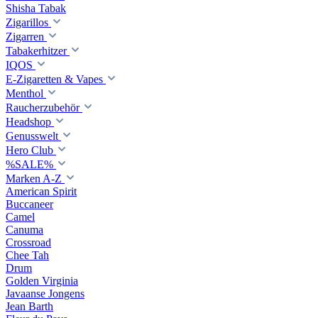
Shisha Tabak
Zigarillos
Zigarren
Tabakerhitzer
IQOS
E-Zigaretten & Vapes
Menthol
Raucherzubehör
Headshop
Genusswelt
Hero Club
%SALE%
Marken A-Z
American Spirit
Buccaneer
Camel
Canuma
Crossroad
Сhee Tah
Drum
Golden Virginia
Javaanse Jongens
Jean Barth