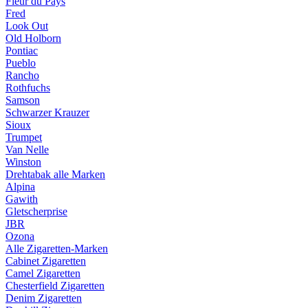
Fleur du Pays
Fred
Look Out
Old Holborn
Pontiac
Pueblo
Rancho
Rothfuchs
Samson
Schwarzer Krauzer
Sioux
Trumpet
Van Nelle
Winston
Drehtabak alle Marken
Alpina
Gawith
Gletscherprise
JBR
Ozona
Alle Zigaretten-Marken
Cabinet Zigaretten
Camel Zigaretten
Chesterfield Zigaretten
Denim Zigaretten