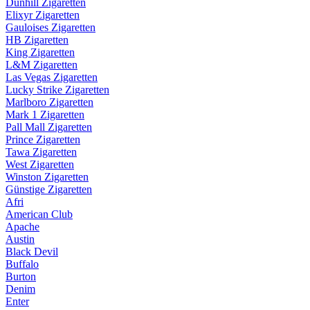
Dunhill Zigaretten
Elixyr Zigaretten
Gauloises Zigaretten
HB Zigaretten
King Zigaretten
L&M Zigaretten
Las Vegas Zigaretten
Lucky Strike Zigaretten
Marlboro Zigaretten
Mark 1 Zigaretten
Pall Mall Zigaretten
Prince Zigaretten
Tawa Zigaretten
West Zigaretten
Winston Zigaretten
Günstige Zigaretten
Afri
American Club
Apache
Austin
Black Devil
Buffalo
Burton
Denim
Enter