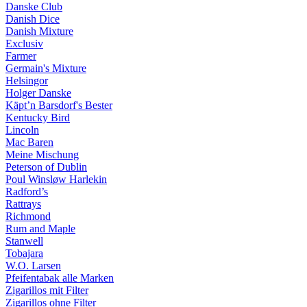
Danske Club
Danish Dice
Danish Mixture
Exclusiv
Farmer
Germain's Mixture
Helsingor
Holger Danske
Käpt’n Barsdorf's Bester
Kentucky Bird
Lincoln
Mac Baren
Meine Mischung
Peterson of Dublin
Poul Winsløw Harlekin
Radford’s
Rattrays
Richmond
Rum and Maple
Stanwell
Tobajara
W.O. Larsen
Pfeifentabak alle Marken
Zigarillos mit Filter
Zigarillos ohne Filter