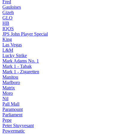
Fred
Gauloises
Gizeh
GLO
HB
IQOS
JPS John Player Special
King
Las Vegas
L&M
Lucky Strike
Mark Adams No. 1
Mark 1 - Tabak
Mark 1 - Zigaretten
Manitou
Marlboro
Matrix
Moro
Nil
Pall Mall
Paramount
Parliament
Pepe
Peter Stuyvesant
Powermatic