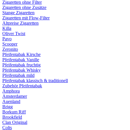
Zigaretten ohne Filter
Zigaretten ohne Zusätze
Stange Zigaretten
Zigaretten mit Flow-Filter
Altpreise Zigaretten
Killa
Oliver Twist
Pavo
Scooper
Zeronito
Pfeifentabak Kirsche
Pfeifentabak Vanille
Pfeifentabak fruchtig
Pfeifentabak Whisky
Pfeifentabak mild
Pfeifentabak klassisch & traditionell
Zubehör Pfeifentabak
Amphora
Amsterdamer
Auenland
Brigg
Borkum Riff
Brookfield
Clan Original
Colts