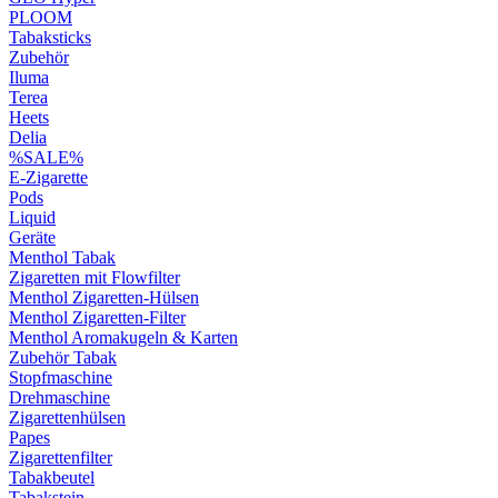
PLOOM
Tabaksticks
Zubehör
Iluma
Terea
Heets
Delia
%SALE%
E-Zigarette
Pods
Liquid
Geräte
Menthol Tabak
Zigaretten mit Flowfilter
Menthol Zigaretten-Hülsen
Menthol Zigaretten-Filter
Menthol Aromakugeln & Karten
Zubehör Tabak
Stopfmaschine
Drehmaschine
Zigarettenhülsen
Papes
Zigarettenfilter
Tabakbeutel
Tabakstein