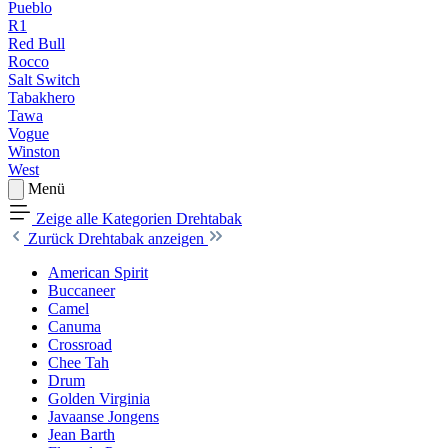
Pueblo
R1
Red Bull
Rocco
Salt Switch
Tabakhero
Tawa
Vogue
Winston
West
Menü
Zeige alle Kategorien
Drehtabak
Zurück
Drehtabak anzeigen
American Spirit
Buccaneer
Camel
Canuma
Crossroad
Сhee Tah
Drum
Golden Virginia
Javaanse Jongens
Jean Barth