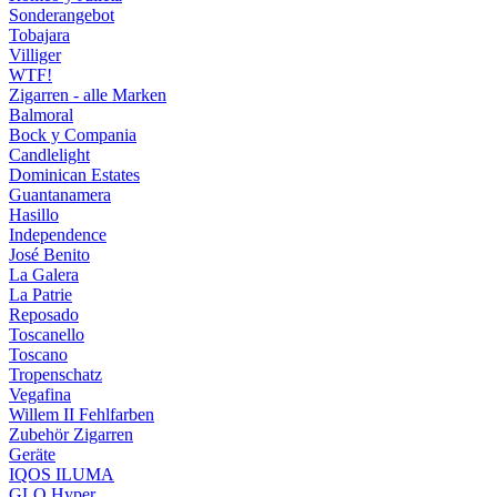
Sonderangebot
Tobajara
Villiger
WTF!
Zigarren - alle Marken
Balmoral
Bock y Compania
Candlelight
Dominican Estates
Guantanamera
Hasillo
Independence
José Benito
La Galera
La Patrie
Reposado
Toscanello
Toscano
Tropenschatz
Vegafina
Willem II Fehlfarben
Zubehör Zigarren
Geräte
IQOS ILUMA
GLO Hyper