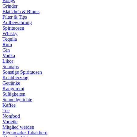
Bongs
Grinder
Blättchen & Blunts
Filter & Tips
Aufbewahrung
Spirituosen
Whisky
Tequila
Rum
Gin
Vodka
Likör
Schnaps
Sonstige Spirituosen
Knabberzeug
Getränke
Kaugummi
Süßigkeiten
Schnellgerichte
Kaffee
Tee
Nonfood
Vorteile
Mitglied werden
Eigenmarke Tabakhero