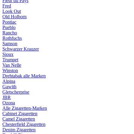
Fleur du Pays
Fred
Look Out
Old Holborn
Pontiac
Pueblo
Rancho
Rothfuchs
Samson
Schwarzer Krauzer
Sioux
Trumpet
Van Nelle
Winston
Drehtabak alle Marken
Alpina
Gawith
Gletscherprise
JBR
Ozona
Alle Zigaretten-Marken
Cabinet Zigaretten
Camel Zigaretten
Chesterfield Zigaretten
Denim Zigaretten