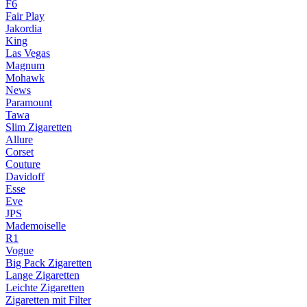
F6
Fair Play
Jakordia
King
Las Vegas
Magnum
Mohawk
News
Paramount
Tawa
Slim Zigaretten
Allure
Corset
Couture
Davidoff
Esse
Eve
JPS
Mademoiselle
R1
Vogue
Big Pack Zigaretten
Lange Zigaretten
Leichte Zigaretten
Zigaretten mit Filter