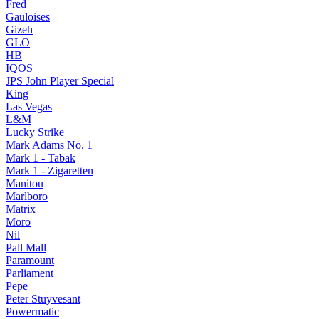
Fred
Gauloises
Gizeh
GLO
HB
IQOS
JPS John Player Special
King
Las Vegas
L&M
Lucky Strike
Mark Adams No. 1
Mark 1 - Tabak
Mark 1 - Zigaretten
Manitou
Marlboro
Matrix
Moro
Nil
Pall Mall
Paramount
Parliament
Pepe
Peter Stuyvesant
Powermatic