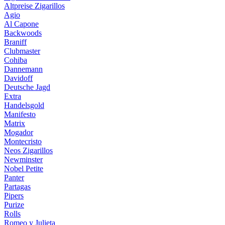
Altpreise Zigarillos
Agio
Al Capone
Backwoods
Braniff
Clubmaster
Cohiba
Dannemann
Davidoff
Deutsche Jagd
Extra
Handelsgold
Manifesto
Matrix
Mogador
Montecristo
Neos Zigarillos
Newminster
Nobel Petite
Panter
Partagas
Pipers
Purize
Rolls
Romeo y Julieta