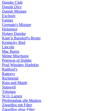
Danske Club
Danish Dice
Danish Mixture
Exclusiv
Farmer
Germain's Mixture
Helsingor
Holger Danske
Käpt’n Barsdorf's Bester
Kentucky Bird
Lincoln
Mac Baren
Meine Mischung
Peterson of Dublin
Poul Winsløw Harlekin
Radford’s
Rattrays
Richmond
Rum and Maple
Stanwell
Tobajara
W.O. Larsen
Pfeifentabak alle Marken
Zigarillos mit Filter
Zigarillos ohne Filter