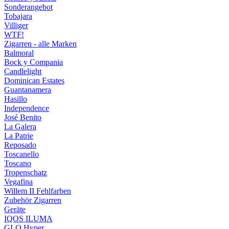
Sonderangebot
Tobajara
Villiger
WTF!
Zigarren - alle Marken
Balmoral
Bock y Compania
Candlelight
Dominican Estates
Guantanamera
Hasillo
Independence
José Benito
La Galera
La Patrie
Reposado
Toscanello
Toscano
Tropenschatz
Vegafina
Willem II Fehlfarben
Zubehör Zigarren
Geräte
IQOS ILUMA
GLO Hyper