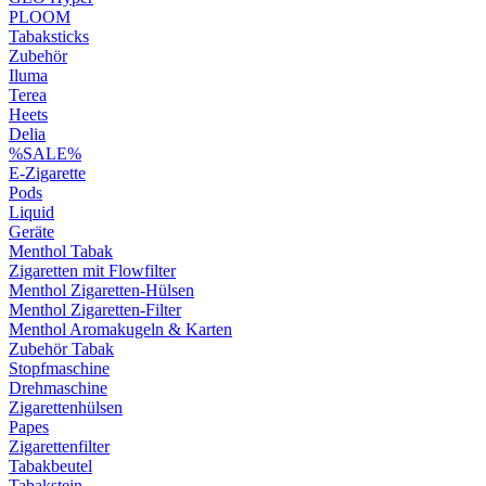
PLOOM
Tabaksticks
Zubehör
Iluma
Terea
Heets
Delia
%SALE%
E-Zigarette
Pods
Liquid
Geräte
Menthol Tabak
Zigaretten mit Flowfilter
Menthol Zigaretten-Hülsen
Menthol Zigaretten-Filter
Menthol Aromakugeln & Karten
Zubehör Tabak
Stopfmaschine
Drehmaschine
Zigarettenhülsen
Papes
Zigarettenfilter
Tabakbeutel
Tabakstein