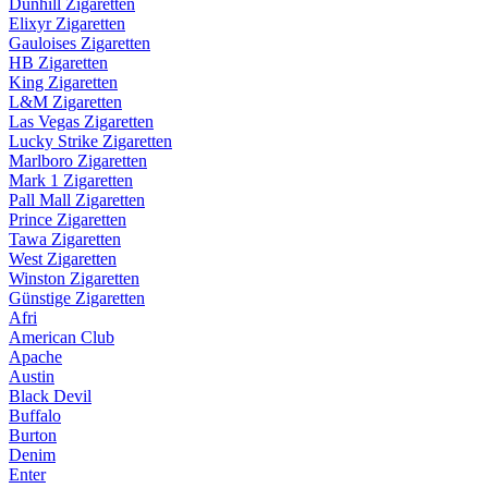
Dunhill Zigaretten
Elixyr Zigaretten
Gauloises Zigaretten
HB Zigaretten
King Zigaretten
L&M Zigaretten
Las Vegas Zigaretten
Lucky Strike Zigaretten
Marlboro Zigaretten
Mark 1 Zigaretten
Pall Mall Zigaretten
Prince Zigaretten
Tawa Zigaretten
West Zigaretten
Winston Zigaretten
Günstige Zigaretten
Afri
American Club
Apache
Austin
Black Devil
Buffalo
Burton
Denim
Enter