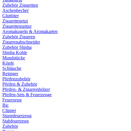
Zubehör Zigaretten
Aschenbecher
Gluttöter
Zigarettenetui
Zigarettenspitze
Aromakugeln & Aromakarten
Zubehör Zigarren
Zigarrenabschneider
Zubehör Shisha
Shisha Kohle
Mundstücke
Köpfe
Schläuche
Reiniger
Pfeifenzubehör
Pfeifen & Zubehör
Pfeifen- & Zigarrenhölzer
Pfeifen-Sets & Feuerzeuge
Feuerzeug
Bic
Clipper
Sturmfeuerzeug
Stabfeuerzeug
Zubehör