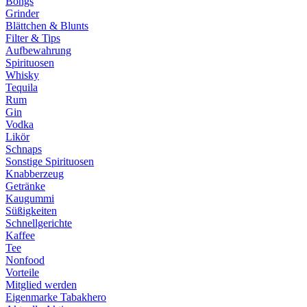
Bongs
Grinder
Blättchen & Blunts
Filter & Tips
Aufbewahrung
Spirituosen
Whisky
Tequila
Rum
Gin
Vodka
Likör
Schnaps
Sonstige Spirituosen
Knabberzeug
Getränke
Kaugummi
Süßigkeiten
Schnellgerichte
Kaffee
Tee
Nonfood
Vorteile
Mitglied werden
Eigenmarke Tabakhero