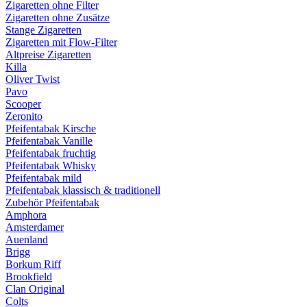
Zigaretten ohne Filter
Zigaretten ohne Zusätze
Stange Zigaretten
Zigaretten mit Flow-Filter
Altpreise Zigaretten
Killa
Oliver Twist
Pavo
Scooper
Zeronito
Pfeifentabak Kirsche
Pfeifentabak Vanille
Pfeifentabak fruchtig
Pfeifentabak Whisky
Pfeifentabak mild
Pfeifentabak klassisch & traditionell
Zubehör Pfeifentabak
Amphora
Amsterdamer
Auenland
Brigg
Borkum Riff
Brookfield
Clan Original
Colts