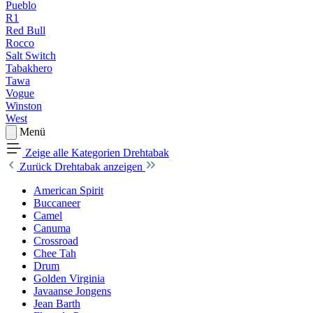
Pueblo
R1
Red Bull
Rocco
Salt Switch
Tabakhero
Tawa
Vogue
Winston
West
Menü
Zeige alle Kategorien
Drehtabak
Zurück
Drehtabak anzeigen
American Spirit
Buccaneer
Camel
Canuma
Crossroad
Сhee Tah
Drum
Golden Virginia
Javaanse Jongens
Jean Barth