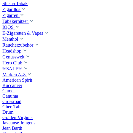
Shisha Tabak
Zigarillos
Zigarren
Tabakerhitzer
IQOS
E-Zigaretten & Vapes
Menthol
Raucherzubehör
Headshop
Genusswelt
Hero Club
%SALE%
Marken A-Z
American Spirit
Buccaneer
Camel
Canuma
Crossroad
Сhee Tah
Drum
Golden Virginia
Javaanse Jongens
Jean Barth