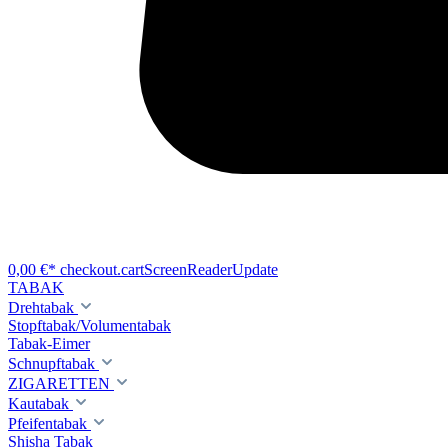
0,00 €*
checkout.cartScreenReaderUpdate
TABAK
Drehtabak
Stopftabak/Volumentabak
Tabak-Eimer
Schnupftabak
ZIGARETTEN
Kautabak
Pfeifentabak
Shisha Tabak