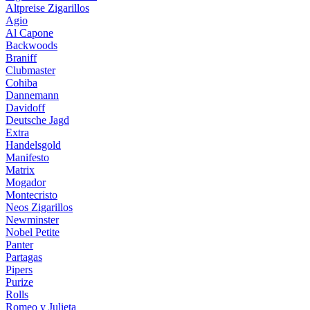
Altpreise Zigarillos
Agio
Al Capone
Backwoods
Braniff
Clubmaster
Cohiba
Dannemann
Davidoff
Deutsche Jagd
Extra
Handelsgold
Manifesto
Matrix
Mogador
Montecristo
Neos Zigarillos
Newminster
Nobel Petite
Panter
Partagas
Pipers
Purize
Rolls
Romeo y Julieta