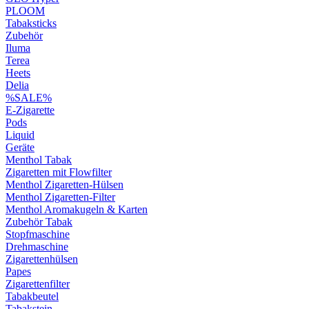
PLOOM
Tabaksticks
Zubehör
Iluma
Terea
Heets
Delia
%SALE%
E-Zigarette
Pods
Liquid
Geräte
Menthol Tabak
Zigaretten mit Flowfilter
Menthol Zigaretten-Hülsen
Menthol Zigaretten-Filter
Menthol Aromakugeln & Karten
Zubehör Tabak
Stopfmaschine
Drehmaschine
Zigarettenhülsen
Papes
Zigarettenfilter
Tabakbeutel
Tabakstein