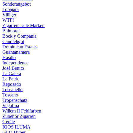
Sonderangebot
Tobajara
Villiger
WTF!
Zigarren - alle Marken
Balmoral
Bock y Compania
Candlelight
Dominican Estates
Guantanamera
Hasillo
Independence
José Benito
La Galera
La Patrie
Reposado
Toscanello
Toscano
Tropenschatz
Vegafina
Willem II Fehlfarben
Zubehör Zigarren
Geräte
IQOS ILUMA
GLO Hyper