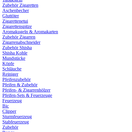
Zubehör Zigaretten
Aschenbecher
Gluttöter
Zigarettenetui
Zigarettenspitze
Aromakugeln & Aromakarten
Zubehör Zigarren
Zigarrenabschneider
Zubehör Shisha
Shisha Kohle
Mundstücke
Köpfe
Schläuche
Reiniger
Pfeifenzubehör
Pfeifen & Zubehör
Pfeifen- & Zigarrenhölzer
Pfeifen-Sets & Feuerzeuge
Feuerzeug
Bic
Clipper
Sturmfeuerzeug
Stabfeuerzeug
Zubehör