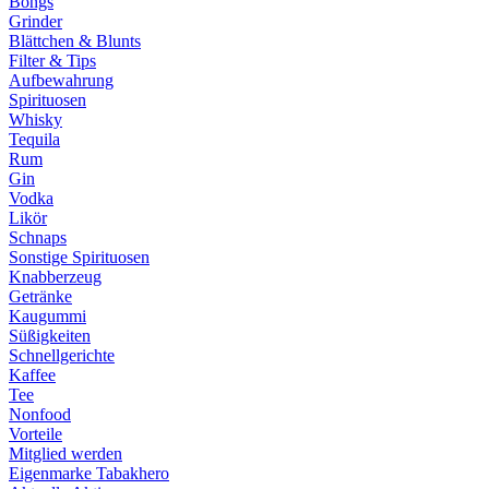
Bongs
Grinder
Blättchen & Blunts
Filter & Tips
Aufbewahrung
Spirituosen
Whisky
Tequila
Rum
Gin
Vodka
Likör
Schnaps
Sonstige Spirituosen
Knabberzeug
Getränke
Kaugummi
Süßigkeiten
Schnellgerichte
Kaffee
Tee
Nonfood
Vorteile
Mitglied werden
Eigenmarke Tabakhero