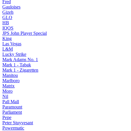
Fred
Gauloises
Gizeh
GLO
HB
IQOS
JPS John Player Special
King
Las Vegas
L&M
Lucky Strike
Mark Adams No. 1
Mark 1 - Tabak
Mark 1 - Zigaretten
Manitou
Marlboro
Matrix
Moro
Nil
Pall Mall
Paramount
Parliament
Pepe
Peter Stuyvesant
Powermatic