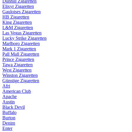
Dunhill Zigaretten
Elixyr Zigaretten
Gauloises Zigaretten
HB Zigaretten
King Zigaretten
L&M Zigaretten
Las Vegas Zigaretten
Lucky Strike Zigaretten
Marlboro Zigaretten
Mark 1 Zigaretten
Pall Mall Zigaretten
Prince Zigaretten
Tawa Zigaretten
West Zigaretten
Winston Zigaretten
Günstige Zigaretten
Afri
American Club
Apache
Austin
Black Devil
Buffalo
Burton
Denim
Enter