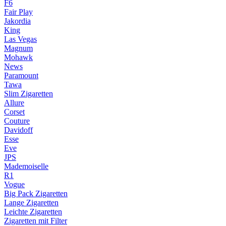
F6
Fair Play
Jakordia
King
Las Vegas
Magnum
Mohawk
News
Paramount
Tawa
Slim Zigaretten
Allure
Corset
Couture
Davidoff
Esse
Eve
JPS
Mademoiselle
R1
Vogue
Big Pack Zigaretten
Lange Zigaretten
Leichte Zigaretten
Zigaretten mit Filter