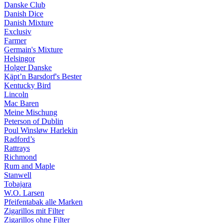
Danske Club
Danish Dice
Danish Mixture
Exclusiv
Farmer
Germain's Mixture
Helsingor
Holger Danske
Käpt’n Barsdorf's Bester
Kentucky Bird
Lincoln
Mac Baren
Meine Mischung
Peterson of Dublin
Poul Winsløw Harlekin
Radford’s
Rattrays
Richmond
Rum and Maple
Stanwell
Tobajara
W.O. Larsen
Pfeifentabak alle Marken
Zigarillos mit Filter
Zigarillos ohne Filter