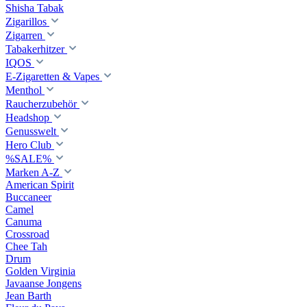
Shisha Tabak
Zigarillos
Zigarren
Tabakerhitzer
IQOS
E-Zigaretten & Vapes
Menthol
Raucherzubehör
Headshop
Genusswelt
Hero Club
%SALE%
Marken A-Z
American Spirit
Buccaneer
Camel
Canuma
Crossroad
Сhee Tah
Drum
Golden Virginia
Javaanse Jongens
Jean Barth