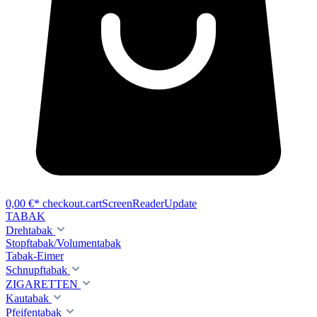
0,00 €*
checkout.cartScreenReaderUpdate
TABAK
Drehtabak
Stopftabak/Volumentabak
Tabak-Eimer
Schnupftabak
ZIGARETTEN
Kautabak
Pfeifentabak