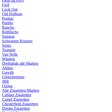
Fleur du Pays
Fred
Look Out
Old Holborn
Pontiac
Pueblo
Rancho
Rothfuchs
Samson
Schwarzer Krauzer
Sioux
Trumpet
Van Nelle
Winston
Drehtabak alle Marken
Alpina
Gawith
Gletscherprise
JBR
Ozona
Alle Zigaretten-Marken
Cabinet Zigaretten
Camel Zigaretten
Chesterfield Zigaretten
Denim Zigaretten