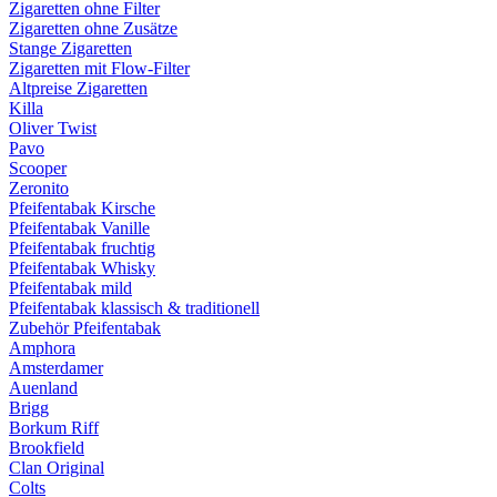
Zigaretten ohne Filter
Zigaretten ohne Zusätze
Stange Zigaretten
Zigaretten mit Flow-Filter
Altpreise Zigaretten
Killa
Oliver Twist
Pavo
Scooper
Zeronito
Pfeifentabak Kirsche
Pfeifentabak Vanille
Pfeifentabak fruchtig
Pfeifentabak Whisky
Pfeifentabak mild
Pfeifentabak klassisch & traditionell
Zubehör Pfeifentabak
Amphora
Amsterdamer
Auenland
Brigg
Borkum Riff
Brookfield
Clan Original
Colts