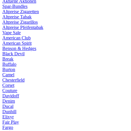
Aktuelle Aktionen
Spar-Bundles
Altpreise Zigaretten
Altpreise Tabak
Altpreise Zigarillos
Altpreise Pfeifentabak
Vape Sale
American Club
American Spirit
Benson & Hedges
Black Devil
Break
Buffalo
Burton
Camel
Chesterfield
Corset
Couture
Davidoff
Denim
Ducal
Dunhill
Elixyr
Fair Play
Fargo