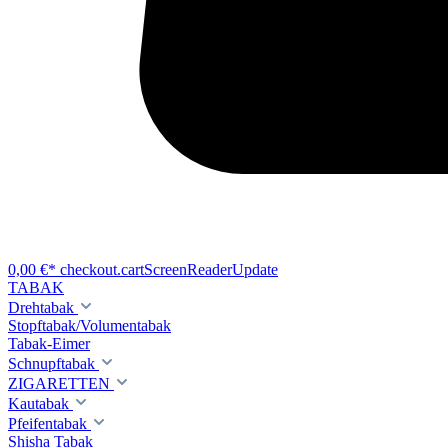
0,00 €*
checkout.cartScreenReaderUpdate
TABAK
Drehtabak
Stopftabak/Volumentabak
Tabak-Eimer
Schnupftabak
ZIGARETTEN
Kautabak
Pfeifentabak
Shisha Tabak