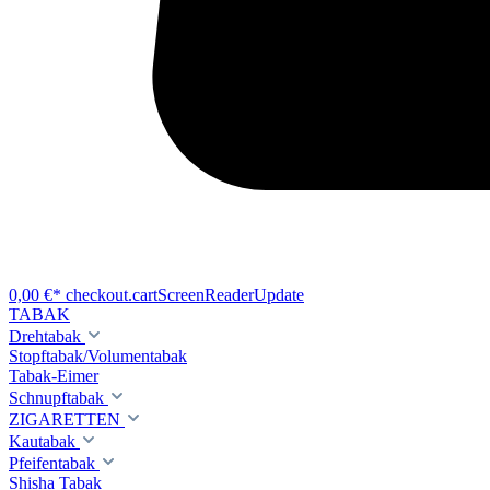
0,00 €*
checkout.cartScreenReaderUpdate
TABAK
Drehtabak
Stopftabak/Volumentabak
Tabak-Eimer
Schnupftabak
ZIGARETTEN
Kautabak
Pfeifentabak
Shisha Tabak