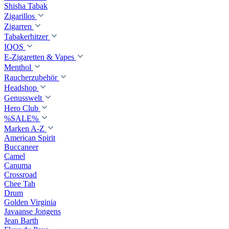
Shisha Tabak
Zigarillos
Zigarren
Tabakerhitzer
IQOS
E-Zigaretten & Vapes
Menthol
Raucherzubehör
Headshop
Genusswelt
Hero Club
%SALE%
Marken A-Z
American Spirit
Buccaneer
Camel
Canuma
Crossroad
Сhee Tah
Drum
Golden Virginia
Javaanse Jongens
Jean Barth