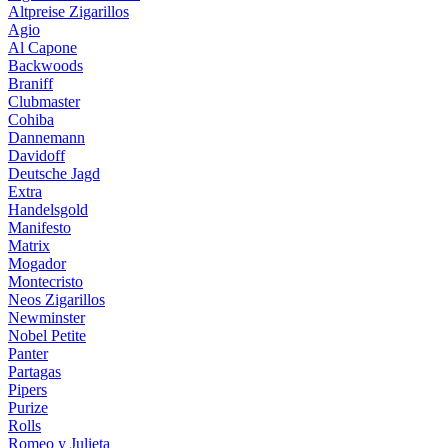
Altpreise Zigarillos
Agio
Al Capone
Backwoods
Braniff
Clubmaster
Cohiba
Dannemann
Davidoff
Deutsche Jagd
Extra
Handelsgold
Manifesto
Matrix
Mogador
Montecristo
Neos Zigarillos
Newminster
Nobel Petite
Panter
Partagas
Pipers
Purize
Rolls
Romeo y Julieta