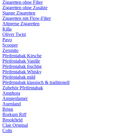
Zigaretten ohne Filter
Zigaretten ohne Zusätze
Stange Zigaretten
Zigaretten mit Flow-Filter
Altpreise Zigaretten
Killa
Oliver Twist
Pavo
Scooper
Zeronito
Pfeifentabak Kirsche
Pfeifentabak Vanille
Pfeifentabak fruchtig
Pfeifentabak Whisky
Pfeifentabak mild
Pfeifentabak klassisch & traditionell
Zubehör Pfeifentabak
Amphora
Amsterdamer
Auenland
Brigg
Borkum Riff
Brookfield
Clan Original
Colts