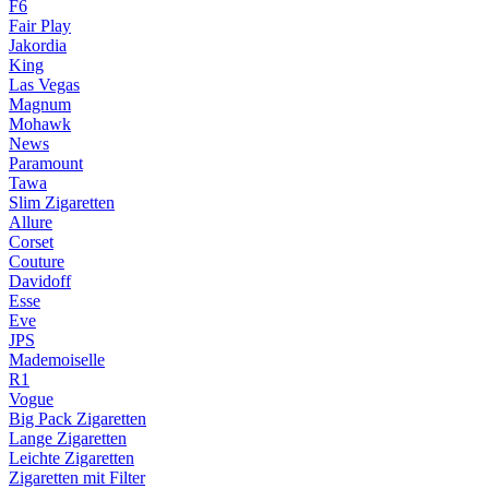
F6
Fair Play
Jakordia
King
Las Vegas
Magnum
Mohawk
News
Paramount
Tawa
Slim Zigaretten
Allure
Corset
Couture
Davidoff
Esse
Eve
JPS
Mademoiselle
R1
Vogue
Big Pack Zigaretten
Lange Zigaretten
Leichte Zigaretten
Zigaretten mit Filter