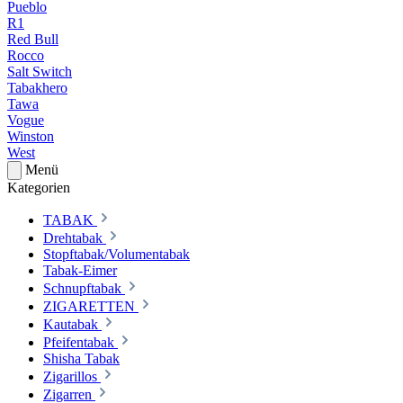
Pueblo
R1
Red Bull
Rocco
Salt Switch
Tabakhero
Tawa
Vogue
Winston
West
Menü
Kategorien
TABAK
Drehtabak
Stopftabak/Volumentabak
Tabak-Eimer
Schnupftabak
ZIGARETTEN
Kautabak
Pfeifentabak
Shisha Tabak
Zigarillos
Zigarren