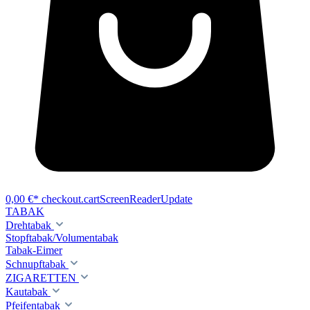
0,00 €*
checkout.cartScreenReaderUpdate
TABAK
Drehtabak
Stopftabak/Volumentabak
Tabak-Eimer
Schnupftabak
ZIGARETTEN
Kautabak
Pfeifentabak