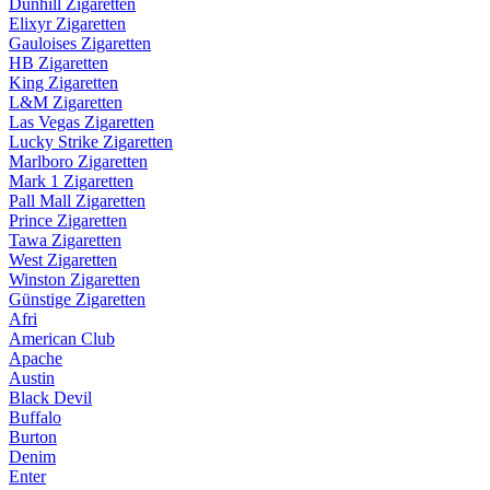
Dunhill Zigaretten
Elixyr Zigaretten
Gauloises Zigaretten
HB Zigaretten
King Zigaretten
L&M Zigaretten
Las Vegas Zigaretten
Lucky Strike Zigaretten
Marlboro Zigaretten
Mark 1 Zigaretten
Pall Mall Zigaretten
Prince Zigaretten
Tawa Zigaretten
West Zigaretten
Winston Zigaretten
Günstige Zigaretten
Afri
American Club
Apache
Austin
Black Devil
Buffalo
Burton
Denim
Enter