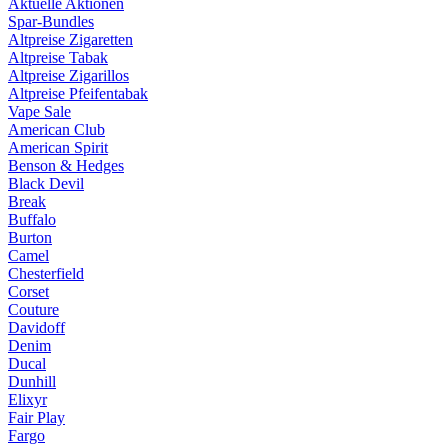
Aktuelle Aktionen
Spar-Bundles
Altpreise Zigaretten
Altpreise Tabak
Altpreise Zigarillos
Altpreise Pfeifentabak
Vape Sale
American Club
American Spirit
Benson & Hedges
Black Devil
Break
Buffalo
Burton
Camel
Chesterfield
Corset
Couture
Davidoff
Denim
Ducal
Dunhill
Elixyr
Fair Play
Fargo