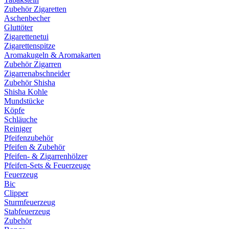
Zubehör Zigaretten
Aschenbecher
Gluttöter
Zigarettenetui
Zigarettenspitze
Aromakugeln & Aromakarten
Zubehör Zigarren
Zigarrenabschneider
Zubehör Shisha
Shisha Kohle
Mundstücke
Köpfe
Schläuche
Reiniger
Pfeifenzubehör
Pfeifen & Zubehör
Pfeifen- & Zigarrenhölzer
Pfeifen-Sets & Feuerzeuge
Feuerzeug
Bic
Clipper
Sturmfeuerzeug
Stabfeuerzeug
Zubehör