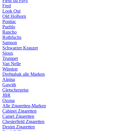
Fleur du Pays
Fred
Look Out
Old Holborn
Pontiac
Pueblo
Rancho
Rothfuchs
Samson
Schwarzer Krauzer
Sioux
Trumpet
Van Nelle
Winston
Drehtabak alle Marken
Alpina
Gawith
Gletscherprise
JBR
Ozona
Alle Zigaretten-Marken
Cabinet Zigaretten
Camel Zigaretten
Chesterfield Zigaretten
Denim Zigaretten