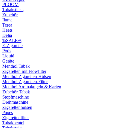
PLOOM
Tabaksticks
Zubehör
Iluma
Terea
Heets
Delia
%SALE%
E-Zigarette
Pods
Liquid
Geräte
Menthol Tabak
Zigaretten mit Flowfilter
Menthol Zigaretten-Hülsen
Menthol Zigaretten-Filter
Menthol Aromakugeln & Karten
Zubehör Tabak
Stopfmaschine
Drehmaschine
Zigarettenhülsen
Papes
Zigarettenfilter
Tabakbeutel
Tabakstein