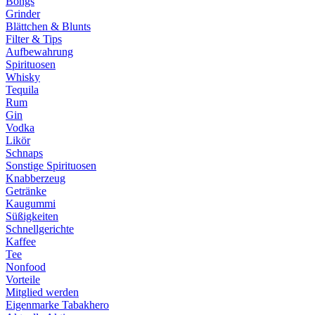
Bongs
Grinder
Blättchen & Blunts
Filter & Tips
Aufbewahrung
Spirituosen
Whisky
Tequila
Rum
Gin
Vodka
Likör
Schnaps
Sonstige Spirituosen
Knabberzeug
Getränke
Kaugummi
Süßigkeiten
Schnellgerichte
Kaffee
Tee
Nonfood
Vorteile
Mitglied werden
Eigenmarke Tabakhero