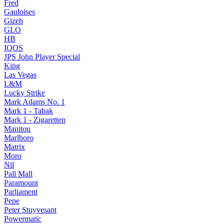
Fred
Gauloises
Gizeh
GLO
HB
IQOS
JPS John Player Special
King
Las Vegas
L&M
Lucky Strike
Mark Adams No. 1
Mark 1 - Tabak
Mark 1 - Zigaretten
Manitou
Marlboro
Matrix
Moro
Nil
Pall Mall
Paramount
Parliament
Pepe
Peter Stuyvesant
Powermatic