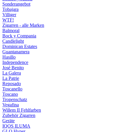
Sonderangebot
Tobajara
Villiger
WTF!
Zigarren - alle Marken
Balmoral
Bock y Compania
Candlelight
Dominican Estates
Guantanamera
Hasillo
Independence
José Benito
La Galera
La Patrie
Reposado
Toscanello
Toscano
Tropenschatz
Vegafina
Willem II Fehlfarben
Zubehör Zigarren
Geräte
IQOS ILUMA
GLO Hyper