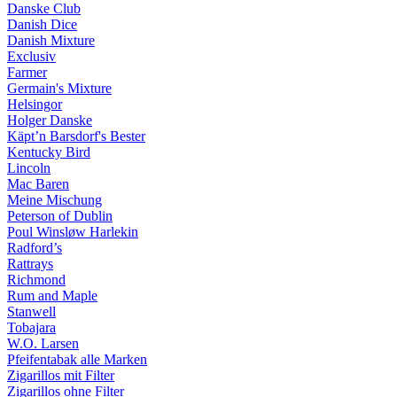
Danske Club
Danish Dice
Danish Mixture
Exclusiv
Farmer
Germain's Mixture
Helsingor
Holger Danske
Käpt’n Barsdorf's Bester
Kentucky Bird
Lincoln
Mac Baren
Meine Mischung
Peterson of Dublin
Poul Winsløw Harlekin
Radford’s
Rattrays
Richmond
Rum and Maple
Stanwell
Tobajara
W.O. Larsen
Pfeifentabak alle Marken
Zigarillos mit Filter
Zigarillos ohne Filter