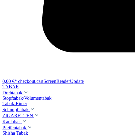
0,00 €*
checkout.cartScreenReaderUpdate
TABAK
Drehtabak
Stopftabak/Volumentabak
Tabak-Eimer
Schnupftabak
ZIGARETTEN
Kautabak
Pfeifentabak
Shisha Tabak