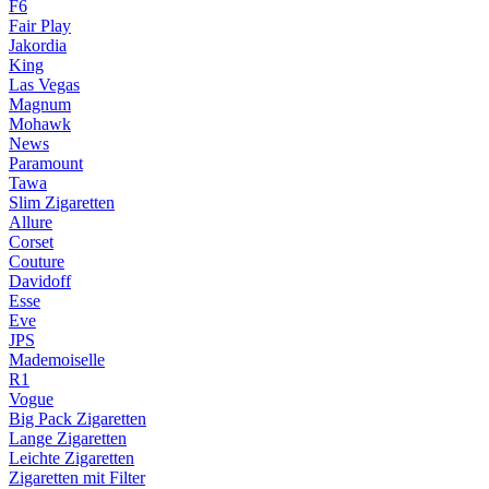
F6
Fair Play
Jakordia
King
Las Vegas
Magnum
Mohawk
News
Paramount
Tawa
Slim Zigaretten
Allure
Corset
Couture
Davidoff
Esse
Eve
JPS
Mademoiselle
R1
Vogue
Big Pack Zigaretten
Lange Zigaretten
Leichte Zigaretten
Zigaretten mit Filter