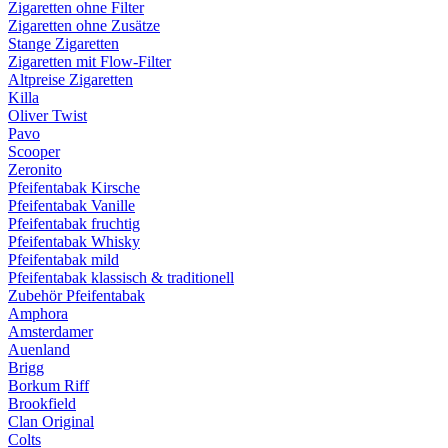
Zigaretten ohne Filter
Zigaretten ohne Zusätze
Stange Zigaretten
Zigaretten mit Flow-Filter
Altpreise Zigaretten
Killa
Oliver Twist
Pavo
Scooper
Zeronito
Pfeifentabak Kirsche
Pfeifentabak Vanille
Pfeifentabak fruchtig
Pfeifentabak Whisky
Pfeifentabak mild
Pfeifentabak klassisch & traditionell
Zubehör Pfeifentabak
Amphora
Amsterdamer
Auenland
Brigg
Borkum Riff
Brookfield
Clan Original
Colts