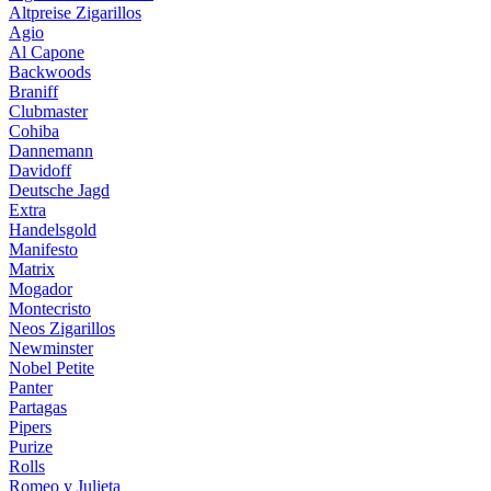
Altpreise Zigarillos
Agio
Al Capone
Backwoods
Braniff
Clubmaster
Cohiba
Dannemann
Davidoff
Deutsche Jagd
Extra
Handelsgold
Manifesto
Matrix
Mogador
Montecristo
Neos Zigarillos
Newminster
Nobel Petite
Panter
Partagas
Pipers
Purize
Rolls
Romeo y Julieta