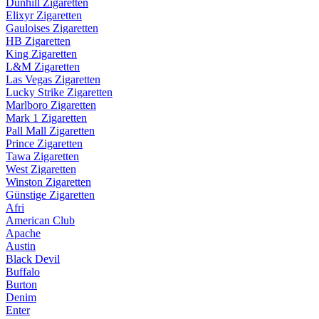
Dunhill Zigaretten
Elixyr Zigaretten
Gauloises Zigaretten
HB Zigaretten
King Zigaretten
L&M Zigaretten
Las Vegas Zigaretten
Lucky Strike Zigaretten
Marlboro Zigaretten
Mark 1 Zigaretten
Pall Mall Zigaretten
Prince Zigaretten
Tawa Zigaretten
West Zigaretten
Winston Zigaretten
Günstige Zigaretten
Afri
American Club
Apache
Austin
Black Devil
Buffalo
Burton
Denim
Enter