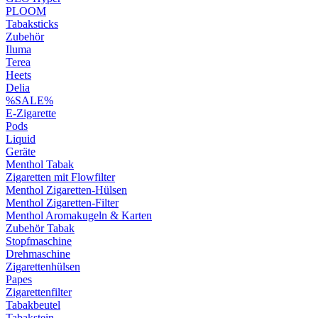
PLOOM
Tabaksticks
Zubehör
Iluma
Terea
Heets
Delia
%SALE%
E-Zigarette
Pods
Liquid
Geräte
Menthol Tabak
Zigaretten mit Flowfilter
Menthol Zigaretten-Hülsen
Menthol Zigaretten-Filter
Menthol Aromakugeln & Karten
Zubehör Tabak
Stopfmaschine
Drehmaschine
Zigarettenhülsen
Papes
Zigarettenfilter
Tabakbeutel
Tabakstein