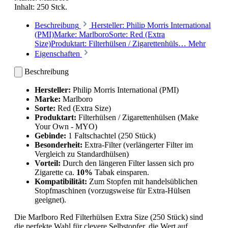
Inhalt:
250 Stck.
Beschreibung
Hersteller: Philip Morris International
(PMI)Marke: MarlboroSorte: Red (Extra
Size)Produktart: Filterhülsen / Zigarettenhüls…
Mehr
Eigenschaften
Beschreibung
Hersteller:
Philip Morris International (PMI)
Marke:
Marlboro
Sorte:
Red (Extra Size)
Produktart:
Filterhülsen / Zigarettenhülsen (Make
Your Own - MYO)
Gebinde:
1 Faltschachtel (250 Stück)
Besonderheit:
Extra-Filter (verlängerter Filter im
Vergleich zu Standardhülsen)
Vorteil:
Durch den längeren Filter lassen sich pro
Zigarette ca.
10%
Tabak einsparen.
Kompatibilität:
Zum Stopfen mit handelsüblichen
Stopfmaschinen (vorzugsweise für Extra-Hülsen
geeignet).
Die
Marlboro Red Filterhülsen Extra Size (250 Stück)
sind
die perfekte Wahl für clevere Selbstopfer, die Wert auf