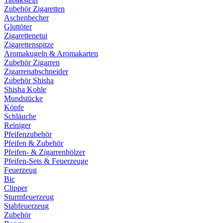
Zubehör Zigaretten
Aschenbecher
Gluttöter
Zigarettenetui
Zigarettenspitze
Aromakugeln & Aromakarten
Zubehör Zigarren
Zigarrenabschneider
Zubehör Shisha
Shisha Kohle
Mundstücke
Köpfe
Schläuche
Reiniger
Pfeifenzubehör
Pfeifen & Zubehör
Pfeifen- & Zigarrenhölzer
Pfeifen-Sets & Feuerzeuge
Feuerzeug
Bic
Clipper
Sturmfeuerzeug
Stabfeuerzeug
Zubehör