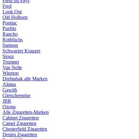
Fleur du Pays
Fred
Look Out
Old Holborn
Pontiac
Pueblo
Rancho
Rothfuchs
Samson
Schwarzer Krauzer
Sioux
Trumpet
Van Nelle
Winston
Drehtabak alle Marken
Alpina
Gawith
Gletscherprise
JBR
Ozona
Alle Zigaretten-Marken
Cabinet Zigaretten
Camel Zigaretten
Chesterfield Zigaretten
Denim Zigaretten