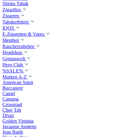
Shisha Tabak
Zigarillos
Zigarren
Tabakerhitzer
IQOS
E-Zigaretten & Vapes
Menthol
Raucherzubehör
Headshop
Genusswelt
Hero Club
%SALE%
Marken A-Z
American Spirit
Buccaneer
Camel
Canuma
Crossroad
Сhee Tah
Drum
Golden Virginia
Javaanse Jongens
Jean Barth