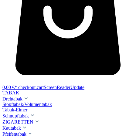
0,00 €*
checkout.cartScreenReaderUpdate
TABAK
Drehtabak
Stopftabak/Volumentabak
Tabak-Eimer
Schnupftabak
ZIGARETTEN
Kautabak
Pfeifentabak