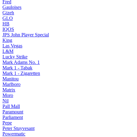
Fred
Gauloises
Gizeh
GLO
HB
IQOS
JPS John Player Special
King
Las Vegas
L&M
Lucky Strike
Mark Adams No. 1
Mark 1 - Tabak
Mark 1 - Zigaretten
Manitou
Marlboro
Matrix
Moro
Nil
Pall Mall
Paramount
Parliament
Pepe
Peter Stuyvesant
Powermatic