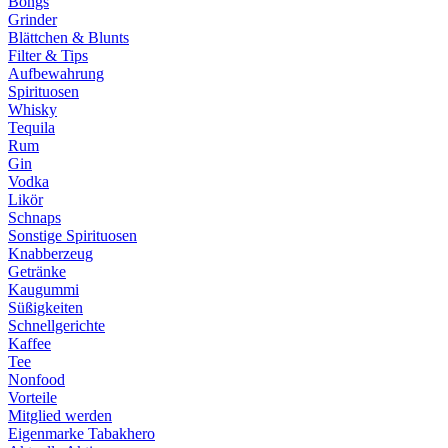
Bongs
Grinder
Blättchen & Blunts
Filter & Tips
Aufbewahrung
Spirituosen
Whisky
Tequila
Rum
Gin
Vodka
Likör
Schnaps
Sonstige Spirituosen
Knabberzeug
Getränke
Kaugummi
Süßigkeiten
Schnellgerichte
Kaffee
Tee
Nonfood
Vorteile
Mitglied werden
Eigenmarke Tabakhero