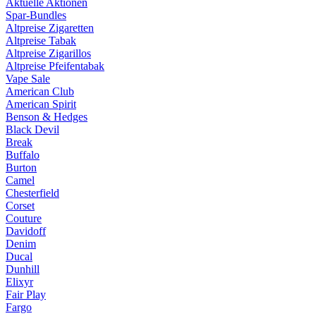
Aktuelle Aktionen
Spar-Bundles
Altpreise Zigaretten
Altpreise Tabak
Altpreise Zigarillos
Altpreise Pfeifentabak
Vape Sale
American Club
American Spirit
Benson & Hedges
Black Devil
Break
Buffalo
Burton
Camel
Chesterfield
Corset
Couture
Davidoff
Denim
Ducal
Dunhill
Elixyr
Fair Play
Fargo