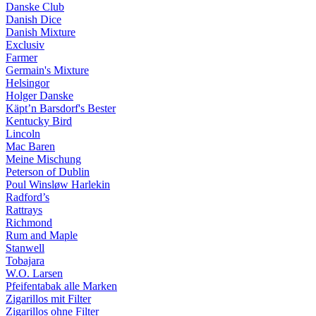
Danske Club
Danish Dice
Danish Mixture
Exclusiv
Farmer
Germain's Mixture
Helsingor
Holger Danske
Käpt’n Barsdorf's Bester
Kentucky Bird
Lincoln
Mac Baren
Meine Mischung
Peterson of Dublin
Poul Winsløw Harlekin
Radford’s
Rattrays
Richmond
Rum and Maple
Stanwell
Tobajara
W.O. Larsen
Pfeifentabak alle Marken
Zigarillos mit Filter
Zigarillos ohne Filter