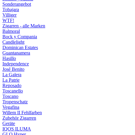
Sonderangebot
Tobajara
Villiger
WTF!
Zigarren - alle Marken
Balmoral
Bock y Compania
Candlelight
Dominican Estates
Guantanamera
Hasillo
Independence
José Benito
La Galera
La Patrie
Reposado
Toscanello
Toscano
Tropenschatz
Vegafina
Willem II Fehlfarben
Zubehör Zigarren
Geräte
IQOS ILUMA
GLO Hyper