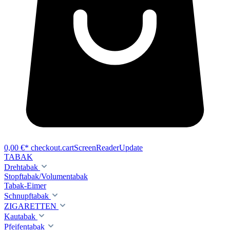
0,00 €*
checkout.cartScreenReaderUpdate
TABAK
Drehtabak
Stopftabak/Volumentabak
Tabak-Eimer
Schnupftabak
ZIGARETTEN
Kautabak
Pfeifentabak