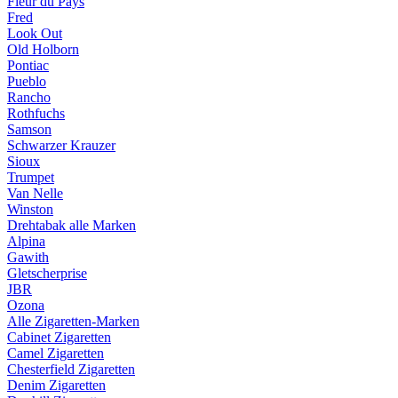
Fleur du Pays
Fred
Look Out
Old Holborn
Pontiac
Pueblo
Rancho
Rothfuchs
Samson
Schwarzer Krauzer
Sioux
Trumpet
Van Nelle
Winston
Drehtabak alle Marken
Alpina
Gawith
Gletscherprise
JBR
Ozona
Alle Zigaretten-Marken
Cabinet Zigaretten
Camel Zigaretten
Chesterfield Zigaretten
Denim Zigaretten