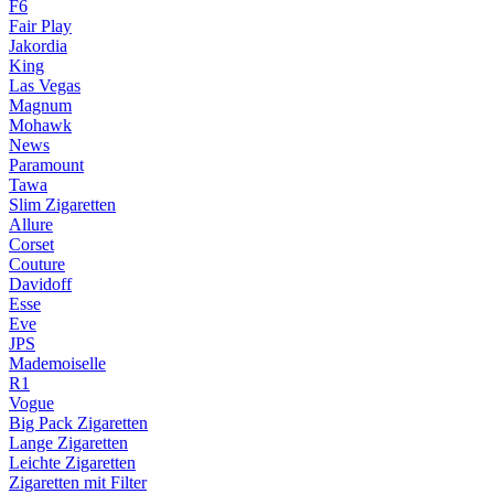
F6
Fair Play
Jakordia
King
Las Vegas
Magnum
Mohawk
News
Paramount
Tawa
Slim Zigaretten
Allure
Corset
Couture
Davidoff
Esse
Eve
JPS
Mademoiselle
R1
Vogue
Big Pack Zigaretten
Lange Zigaretten
Leichte Zigaretten
Zigaretten mit Filter