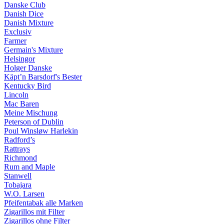
Danske Club
Danish Dice
Danish Mixture
Exclusiv
Farmer
Germain's Mixture
Helsingor
Holger Danske
Käpt’n Barsdorf's Bester
Kentucky Bird
Lincoln
Mac Baren
Meine Mischung
Peterson of Dublin
Poul Winsløw Harlekin
Radford’s
Rattrays
Richmond
Rum and Maple
Stanwell
Tobajara
W.O. Larsen
Pfeifentabak alle Marken
Zigarillos mit Filter
Zigarillos ohne Filter