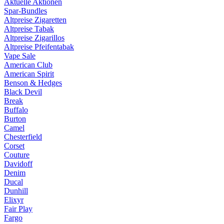
Aktuelle Aktionen
Spar-Bundles
Altpreise Zigaretten
Altpreise Tabak
Altpreise Zigarillos
Altpreise Pfeifentabak
Vape Sale
American Club
American Spirit
Benson & Hedges
Black Devil
Break
Buffalo
Burton
Camel
Chesterfield
Corset
Couture
Davidoff
Denim
Ducal
Dunhill
Elixyr
Fair Play
Fargo