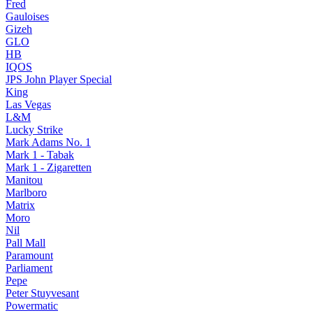
Fred
Gauloises
Gizeh
GLO
HB
IQOS
JPS John Player Special
King
Las Vegas
L&M
Lucky Strike
Mark Adams No. 1
Mark 1 - Tabak
Mark 1 - Zigaretten
Manitou
Marlboro
Matrix
Moro
Nil
Pall Mall
Paramount
Parliament
Pepe
Peter Stuyvesant
Powermatic