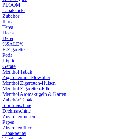
PLOOM
Tabaksticks
Zubehör
Iluma
Terea
Heets
Delia
%SALE%
E-Zigarette
Pods
Liquid
Geräte
Menthol Tabak
Zigaretten mit Flowfilter
Menthol Zigaretten-Hülsen
Menthol Zigaretten-Filter
Menthol Aromakugeln & Karten
Zubehör Tabak
Stopfmaschine
Drehmaschine
Zigarettenhülsen
Papes
Zigarettenfilter
Tabakbeutel
Tabakstein