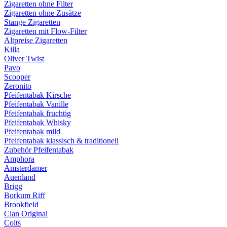
Zigaretten ohne Filter
Zigaretten ohne Zusätze
Stange Zigaretten
Zigaretten mit Flow-Filter
Altpreise Zigaretten
Killa
Oliver Twist
Pavo
Scooper
Zeronito
Pfeifentabak Kirsche
Pfeifentabak Vanille
Pfeifentabak fruchtig
Pfeifentabak Whisky
Pfeifentabak mild
Pfeifentabak klassisch & traditionell
Zubehör Pfeifentabak
Amphora
Amsterdamer
Auenland
Brigg
Borkum Riff
Brookfield
Clan Original
Colts