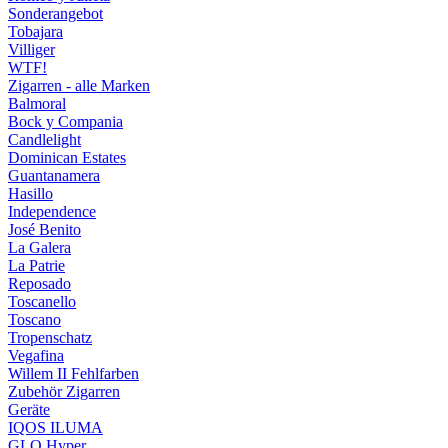
Sonderangebot
Tobajara
Villiger
WTF!
Zigarren - alle Marken
Balmoral
Bock y Compania
Candlelight
Dominican Estates
Guantanamera
Hasillo
Independence
José Benito
La Galera
La Patrie
Reposado
Toscanello
Toscano
Tropenschatz
Vegafina
Willem II Fehlfarben
Zubehör Zigarren
Geräte
IQOS ILUMA
GLO Hyper