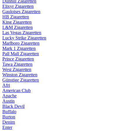
Dunhill Zigaretten
Elixyr Zigaretten
Gauloises Zigaretten
HB Zigaretten
King Zigaretten
L&M Zigaretten
Las Vegas Zigaretten
Lucky Strike Zigaretten
Marlboro Zigaretten
Mark 1 Zigaretten
Pall Mall Zigaretten
Prince Zigaretten
Tawa Zigaretten
West Zigaretten
Winston Zigaretten
Günstige Zigaretten
Afri
American Club
Apache
Austin
Black Devil
Buffalo
Burton
Denim
Enter