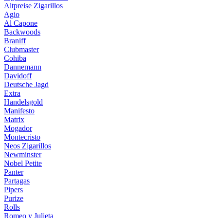
Altpreise Zigarillos
Agio
Al Capone
Backwoods
Braniff
Clubmaster
Cohiba
Dannemann
Davidoff
Deutsche Jagd
Extra
Handelsgold
Manifesto
Matrix
Mogador
Montecristo
Neos Zigarillos
Newminster
Nobel Petite
Panter
Partagas
Pipers
Purize
Rolls
Romeo y Julieta