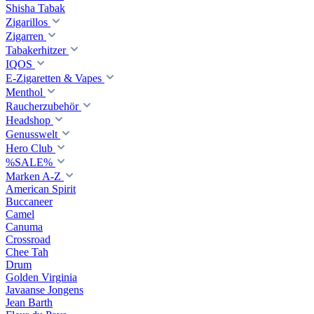
Shisha Tabak
Zigarillos
Zigarren
Tabakerhitzer
IQOS
E-Zigaretten & Vapes
Menthol
Raucherzubehör
Headshop
Genusswelt
Hero Club
%SALE%
Marken A-Z
American Spirit
Buccaneer
Camel
Canuma
Crossroad
Сhee Tah
Drum
Golden Virginia
Javaanse Jongens
Jean Barth