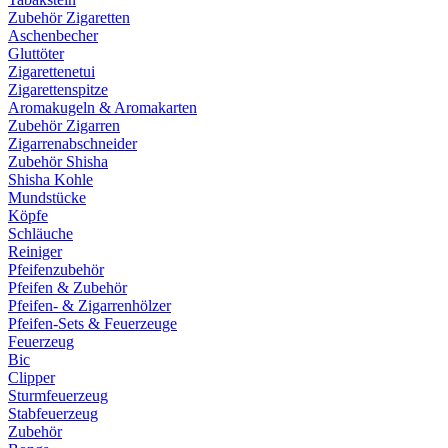
Zubehör Zigaretten
Aschenbecher
Gluttöter
Zigarettenetui
Zigarettenspitze
Aromakugeln & Aromakarten
Zubehör Zigarren
Zigarrenabschneider
Zubehör Shisha
Shisha Kohle
Mundstücke
Köpfe
Schläuche
Reiniger
Pfeifenzubehör
Pfeifen & Zubehör
Pfeifen- & Zigarrenhölzer
Pfeifen-Sets & Feuerzeuge
Feuerzeug
Bic
Clipper
Sturmfeuerzeug
Stabfeuerzeug
Zubehör