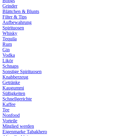
Bongs
Grinder
Blättchen & Blunts
Filter & Tips
Aufbewahrung
Spirituosen
Whisky
Tequila
Rum
Gin
Vodka
Likör
Schnaps
Sonstige Spirituosen
Knabberzeug
Getränke
Kaugummi
Süßigkeiten
Schnellgerichte
Kaffee
Tee
Nonfood
Vorteile
Mitglied werden
Eigenmarke Tabakhero