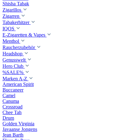
Shisha Tabak
Zigarillos
Zigarren
Tabakerhitzer
IQOS
E-Zigaretten & Vapes
Menthol
Raucherzubehör
Headshop
Genusswelt
Hero Club
%SALE%
Marken A-Z
American Spirit
Buccaneer
Camel
Canuma
Crossroad
Сhee Tah
Drum
Golden Virginia
Javaanse Jongens
Jean Barth