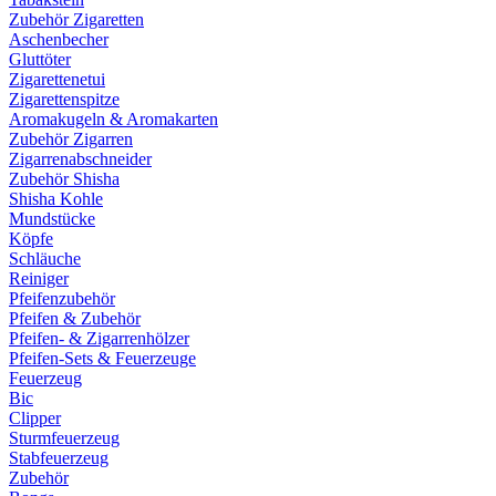
Zubehör Zigaretten
Aschenbecher
Gluttöter
Zigarettenetui
Zigarettenspitze
Aromakugeln & Aromakarten
Zubehör Zigarren
Zigarrenabschneider
Zubehör Shisha
Shisha Kohle
Mundstücke
Köpfe
Schläuche
Reiniger
Pfeifenzubehör
Pfeifen & Zubehör
Pfeifen- & Zigarrenhölzer
Pfeifen-Sets & Feuerzeuge
Feuerzeug
Bic
Clipper
Sturmfeuerzeug
Stabfeuerzeug
Zubehör