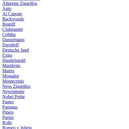
Altpreise Zigarillos
Agio
Al Capone
Backwoods
Braniff
Clubmaster
Cohiba
Dannemann
Davidoff
Deutsche Jagd
Extra
Handelsgold
Manifesto
Matrix
Mogador
Montecristo
Neos Zigarillos
Newminster
Nobel Petite
Panter
Partagas
Pipers
Purize
Rolls
Romeo y Julieta