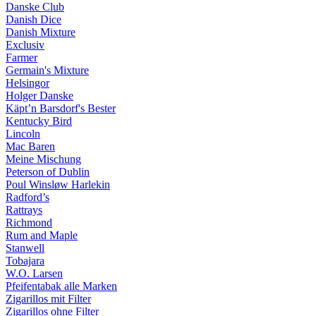
Danske Club
Danish Dice
Danish Mixture
Exclusiv
Farmer
Germain's Mixture
Helsingor
Holger Danske
Käpt’n Barsdorf's Bester
Kentucky Bird
Lincoln
Mac Baren
Meine Mischung
Peterson of Dublin
Poul Winsløw Harlekin
Radford’s
Rattrays
Richmond
Rum and Maple
Stanwell
Tobajara
W.O. Larsen
Pfeifentabak alle Marken
Zigarillos mit Filter
Zigarillos ohne Filter