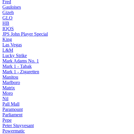
Fred
Gauloises
Gizeh
GLO
HB
IQOS
JPS John Player Special
King
Las Vegas
L&M
Lucky Strike
Mark Adams No. 1
Mark 1 - Tabak
Mark 1 - Zigaretten
Manitou
Marlboro
Matrix
Moro
Nil
Pall Mall
Paramount
Parliament
Pepe
Peter Stuyvesant
Powermatic