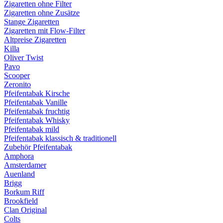
Zigaretten ohne Filter
Zigaretten ohne Zusätze
Stange Zigaretten
Zigaretten mit Flow-Filter
Altpreise Zigaretten
Killa
Oliver Twist
Pavo
Scooper
Zeronito
Pfeifentabak Kirsche
Pfeifentabak Vanille
Pfeifentabak fruchtig
Pfeifentabak Whisky
Pfeifentabak mild
Pfeifentabak klassisch & traditionell
Zubehör Pfeifentabak
Amphora
Amsterdamer
Auenland
Brigg
Borkum Riff
Brookfield
Clan Original
Colts