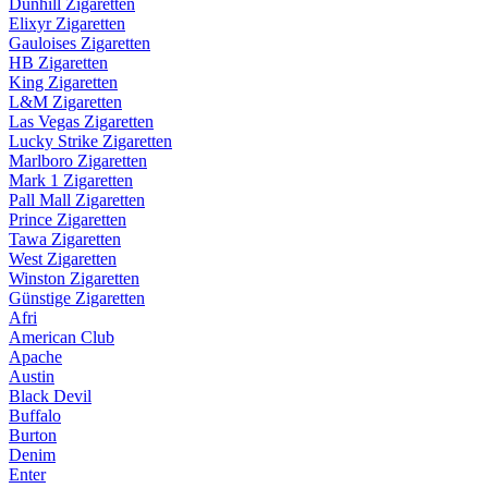
Dunhill Zigaretten
Elixyr Zigaretten
Gauloises Zigaretten
HB Zigaretten
King Zigaretten
L&M Zigaretten
Las Vegas Zigaretten
Lucky Strike Zigaretten
Marlboro Zigaretten
Mark 1 Zigaretten
Pall Mall Zigaretten
Prince Zigaretten
Tawa Zigaretten
West Zigaretten
Winston Zigaretten
Günstige Zigaretten
Afri
American Club
Apache
Austin
Black Devil
Buffalo
Burton
Denim
Enter