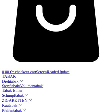
0,00 €*
checkout.cartScreenReaderUpdate
TABAK
Drehtabak
Stopftabak/Volumentabak
Tabak-Eimer
Schnupftabak
ZIGARETTEN
Kautabak
Pfeifentabak