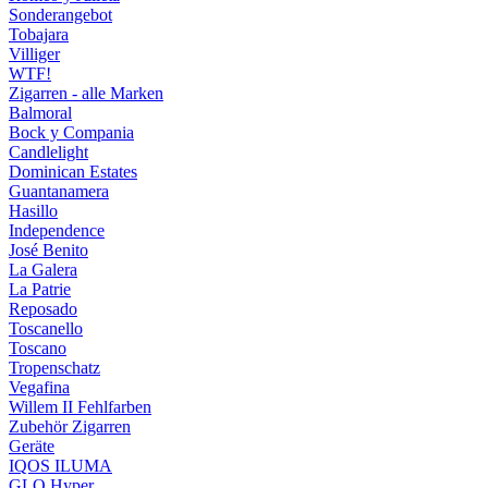
Sonderangebot
Tobajara
Villiger
WTF!
Zigarren - alle Marken
Balmoral
Bock y Compania
Candlelight
Dominican Estates
Guantanamera
Hasillo
Independence
José Benito
La Galera
La Patrie
Reposado
Toscanello
Toscano
Tropenschatz
Vegafina
Willem II Fehlfarben
Zubehör Zigarren
Geräte
IQOS ILUMA
GLO Hyper