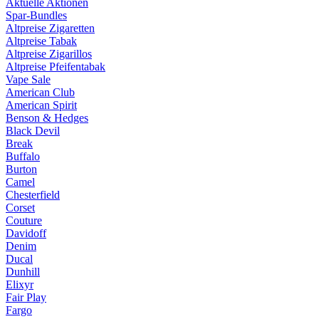
Aktuelle Aktionen
Spar-Bundles
Altpreise Zigaretten
Altpreise Tabak
Altpreise Zigarillos
Altpreise Pfeifentabak
Vape Sale
American Club
American Spirit
Benson & Hedges
Black Devil
Break
Buffalo
Burton
Camel
Chesterfield
Corset
Couture
Davidoff
Denim
Ducal
Dunhill
Elixyr
Fair Play
Fargo