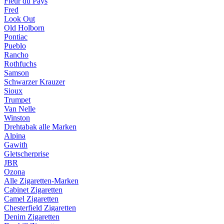
Fleur du Pays
Fred
Look Out
Old Holborn
Pontiac
Pueblo
Rancho
Rothfuchs
Samson
Schwarzer Krauzer
Sioux
Trumpet
Van Nelle
Winston
Drehtabak alle Marken
Alpina
Gawith
Gletscherprise
JBR
Ozona
Alle Zigaretten-Marken
Cabinet Zigaretten
Camel Zigaretten
Chesterfield Zigaretten
Denim Zigaretten