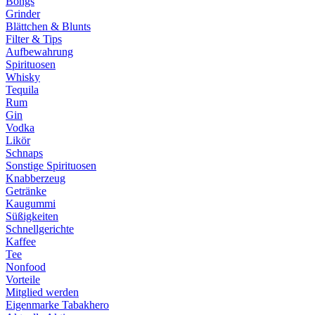
Bongs
Grinder
Blättchen & Blunts
Filter & Tips
Aufbewahrung
Spirituosen
Whisky
Tequila
Rum
Gin
Vodka
Likör
Schnaps
Sonstige Spirituosen
Knabberzeug
Getränke
Kaugummi
Süßigkeiten
Schnellgerichte
Kaffee
Tee
Nonfood
Vorteile
Mitglied werden
Eigenmarke Tabakhero