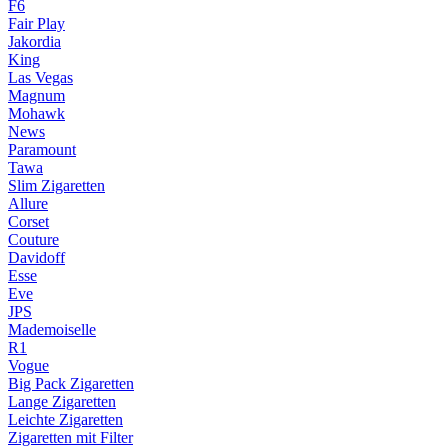
F6
Fair Play
Jakordia
King
Las Vegas
Magnum
Mohawk
News
Paramount
Tawa
Slim Zigaretten
Allure
Corset
Couture
Davidoff
Esse
Eve
JPS
Mademoiselle
R1
Vogue
Big Pack Zigaretten
Lange Zigaretten
Leichte Zigaretten
Zigaretten mit Filter