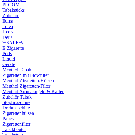
PLOOM
Tabaksticks
Zubehör
Iluma
Terea
Heets
Delia
%SALE%
E-Zigarette
Pods
Liquid
Geräte
Menthol Tabak
Zigaretten mit Flowfilter
Menthol Zigaretten-Hülsen
Menthol Zigaretten-Filter
Menthol Aromakugeln & Karten
Zubehör Tabak
Stopfmaschine
Drehmaschine
Zigarettenhülsen
Papes
Zigarettenfilter
Tabakbeutel
Tabakstein