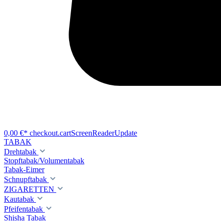
0,00 €*
checkout.cartScreenReaderUpdate
TABAK
Drehtabak
Stopftabak/Volumentabak
Tabak-Eimer
Schnupftabak
ZIGARETTEN
Kautabak
Pfeifentabak
Shisha Tabak