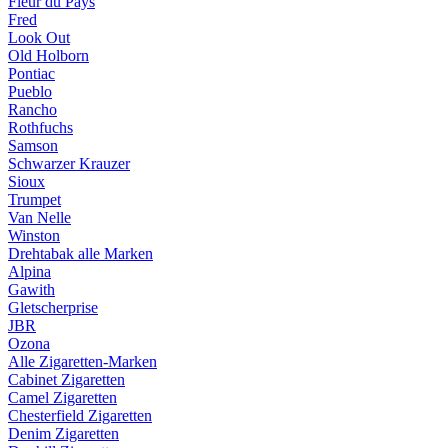
Fleur du Pays
Fred
Look Out
Old Holborn
Pontiac
Pueblo
Rancho
Rothfuchs
Samson
Schwarzer Krauzer
Sioux
Trumpet
Van Nelle
Winston
Drehtabak alle Marken
Alpina
Gawith
Gletscherprise
JBR
Ozona
Alle Zigaretten-Marken
Cabinet Zigaretten
Camel Zigaretten
Chesterfield Zigaretten
Denim Zigaretten