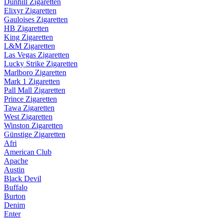
Dunhill Zigaretten
Elixyr Zigaretten
Gauloises Zigaretten
HB Zigaretten
King Zigaretten
L&M Zigaretten
Las Vegas Zigaretten
Lucky Strike Zigaretten
Marlboro Zigaretten
Mark 1 Zigaretten
Pall Mall Zigaretten
Prince Zigaretten
Tawa Zigaretten
West Zigaretten
Winston Zigaretten
Günstige Zigaretten
Afri
American Club
Apache
Austin
Black Devil
Buffalo
Burton
Denim
Enter