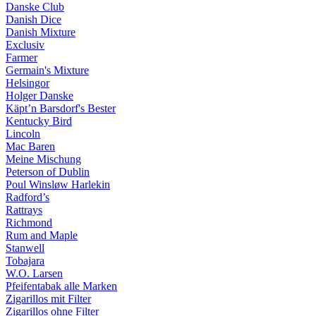
Danske Club
Danish Dice
Danish Mixture
Exclusiv
Farmer
Germain's Mixture
Helsingor
Holger Danske
Käpt’n Barsdorf's Bester
Kentucky Bird
Lincoln
Mac Baren
Meine Mischung
Peterson of Dublin
Poul Winsløw Harlekin
Radford’s
Rattrays
Richmond
Rum and Maple
Stanwell
Tobajara
W.O. Larsen
Pfeifentabak alle Marken
Zigarillos mit Filter
Zigarillos ohne Filter