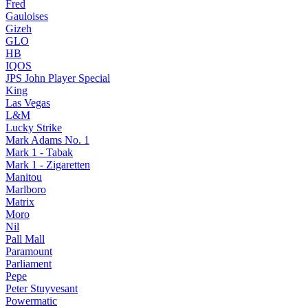
Fred
Gauloises
Gizeh
GLO
HB
IQOS
JPS John Player Special
King
Las Vegas
L&M
Lucky Strike
Mark Adams No. 1
Mark 1 - Tabak
Mark 1 - Zigaretten
Manitou
Marlboro
Matrix
Moro
Nil
Pall Mall
Paramount
Parliament
Pepe
Peter Stuyvesant
Powermatic