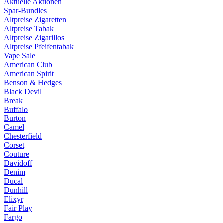
Aktuelle Aktionen
Spar-Bundles
Altpreise Zigaretten
Altpreise Tabak
Altpreise Zigarillos
Altpreise Pfeifentabak
Vape Sale
American Club
American Spirit
Benson & Hedges
Black Devil
Break
Buffalo
Burton
Camel
Chesterfield
Corset
Couture
Davidoff
Denim
Ducal
Dunhill
Elixyr
Fair Play
Fargo