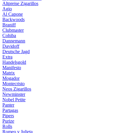
Altpreise Zigarillos
Agio
Al Capone
Backwoods
Braniff
Clubmaster
Cohiba
Dannemann
Davidoff
Deutsche Jagd
Extra
Handelsgold
Manifesto
Matrix
Mogador
Montecristo
Neos Zigarillos
Newminster
Nobel Petite
Panter
Partagas
Pipers
Purize
Rolls
Romeo y Julieta