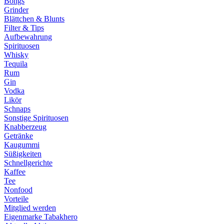
Bongs
Grinder
Blättchen & Blunts
Filter & Tips
Aufbewahrung
Spirituosen
Whisky
Tequila
Rum
Gin
Vodka
Likör
Schnaps
Sonstige Spirituosen
Knabberzeug
Getränke
Kaugummi
Süßigkeiten
Schnellgerichte
Kaffee
Tee
Nonfood
Vorteile
Mitglied werden
Eigenmarke Tabakhero