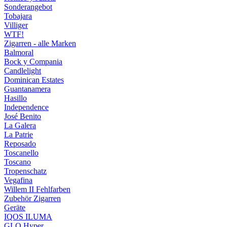
Sonderangebot
Tobajara
Villiger
WTF!
Zigarren - alle Marken
Balmoral
Bock y Compania
Candlelight
Dominican Estates
Guantanamera
Hasillo
Independence
José Benito
La Galera
La Patrie
Reposado
Toscanello
Toscano
Tropenschatz
Vegafina
Willem II Fehlfarben
Zubehör Zigarren
Geräte
IQOS ILUMA
GLO Hyper