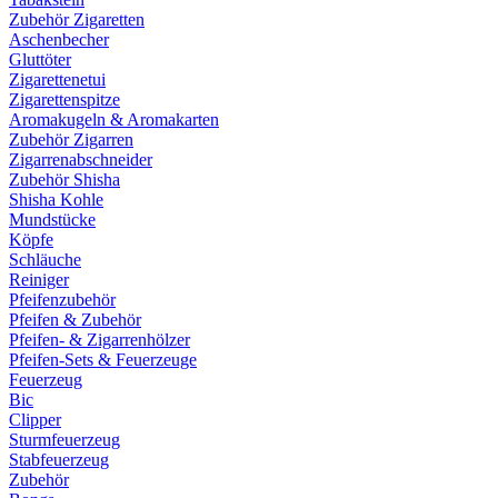
Zubehör Zigaretten
Aschenbecher
Gluttöter
Zigarettenetui
Zigarettenspitze
Aromakugeln & Aromakarten
Zubehör Zigarren
Zigarrenabschneider
Zubehör Shisha
Shisha Kohle
Mundstücke
Köpfe
Schläuche
Reiniger
Pfeifenzubehör
Pfeifen & Zubehör
Pfeifen- & Zigarrenhölzer
Pfeifen-Sets & Feuerzeuge
Feuerzeug
Bic
Clipper
Sturmfeuerzeug
Stabfeuerzeug
Zubehör