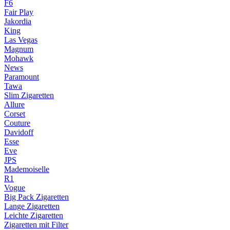
F6
Fair Play
Jakordia
King
Las Vegas
Magnum
Mohawk
News
Paramount
Tawa
Slim Zigaretten
Allure
Corset
Couture
Davidoff
Esse
Eve
JPS
Mademoiselle
R1
Vogue
Big Pack Zigaretten
Lange Zigaretten
Leichte Zigaretten
Zigaretten mit Filter