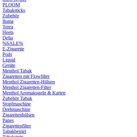
PLOOM
Tabaksticks
Zubehör
Iluma
Terea
Heets
Delia
%SALE%
E-Zigarette
Pods
Liquid
Geräte
Menthol Tabak
Zigaretten mit Flowfilter
Menthol Zigaretten-Hülsen
Menthol Zigaretten-Filter
Menthol Aromakugeln & Karten
Zubehör Tabak
Stopfmaschine
Drehmaschine
Zigarettenhülsen
Papes
Zigarettenfilter
Tabakbeutel
Tabakstein