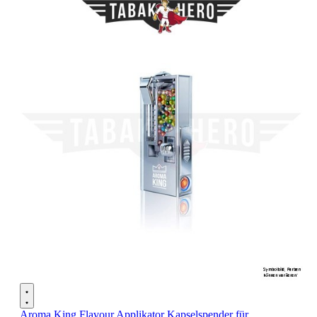
Aroma King Flavour Applikator Kapselspender für