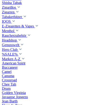
Shisha Tabak
Zigarillos
Zigarren
Tabakerhitzer
IQOS
E-Zigaretten & Vapes
Menthol
Raucherzubehör
Headshop
Genusswelt
Hero Club
%SALE%
Marken A-Z
American Spirit
Buccaneer
Camel
Canuma
Crossroad
Сhee Tah
Drum
Golden Virginia
Javaanse Jongens
Jean Barth