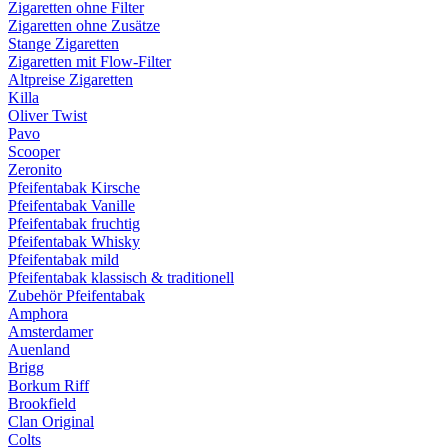
Zigaretten ohne Filter
Zigaretten ohne Zusätze
Stange Zigaretten
Zigaretten mit Flow-Filter
Altpreise Zigaretten
Killa
Oliver Twist
Pavo
Scooper
Zeronito
Pfeifentabak Kirsche
Pfeifentabak Vanille
Pfeifentabak fruchtig
Pfeifentabak Whisky
Pfeifentabak mild
Pfeifentabak klassisch & traditionell
Zubehör Pfeifentabak
Amphora
Amsterdamer
Auenland
Brigg
Borkum Riff
Brookfield
Clan Original
Colts