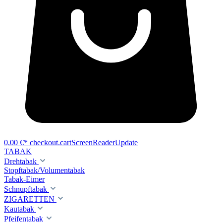
0,00 €*
checkout.cartScreenReaderUpdate
TABAK
Drehtabak
Stopftabak/Volumentabak
Tabak-Eimer
Schnupftabak
ZIGARETTEN
Kautabak
Pfeifentabak