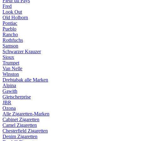
Fleur du Pays
Fred
Look Out
Old Holborn
Pontiac
Pueblo
Rancho
Rothfuchs
Samson
Schwarzer Krauzer
Sioux
Trumpet
Van Nelle
Winston
Drehtabak alle Marken
Alpina
Gawith
Gletscherprise
JBR
Ozona
Alle Zigaretten-Marken
Cabinet Zigaretten
Camel Zigaretten
Chesterfield Zigaretten
Denim Zigaretten