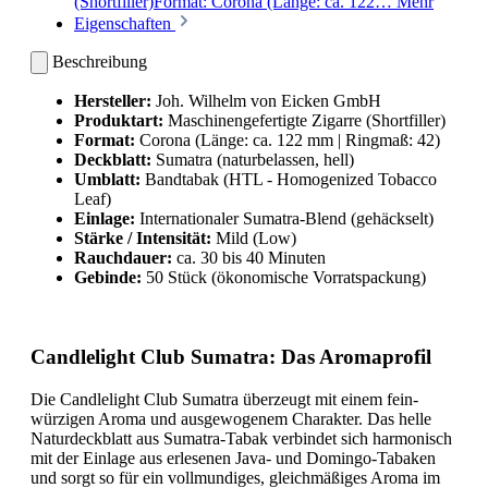
(Shortfiller)Format: Corona (Länge: ca. 122…
Mehr
Eigenschaften
Beschreibung
Hersteller:
Joh. Wilhelm von Eicken GmbH
Produktart:
Maschinengefertigte Zigarre (Shortfiller)
Format:
Corona (Länge: ca. 122 mm | Ringmaß: 42)
Deckblatt:
Sumatra (naturbelassen, hell)
Umblatt:
Bandtabak (HTL - Homogenized Tobacco
Leaf)
Einlage:
Internationaler Sumatra-Blend (gehäckselt)
Stärke / Intensität:
Mild (Low)
Rauchdauer:
ca. 30 bis 40 Minuten
Gebinde:
50 Stück (ökonomische Vorratspackung)
Candlelight Club Sumatra: Das Aromaprofil
Die Candlelight Club Sumatra überzeugt mit einem fein-
würzigen Aroma und ausgewogenem Charakter. Das helle
Naturdeckblatt aus Sumatra-Tabak verbindet sich harmonisch
mit der Einlage aus erlesenen Java- und Domingo-Tabaken
und sorgt so für ein vollmundiges, gleichmäßiges Aroma im