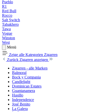
Pueblo
R1
Red Bull
Rocco
Salt Switch
Tabakhero
Tawa
Vogue
Winston
West
Menü
Zeige alle Kategorien
Zigarren
Zurück
Zigarren anzeigen
Zigarren - alle Marken
Balmoral
Bock y Compania
Candlelight
Dominican Estates
Guantanamera
Hasillo
Independence
José Benito
La Galera