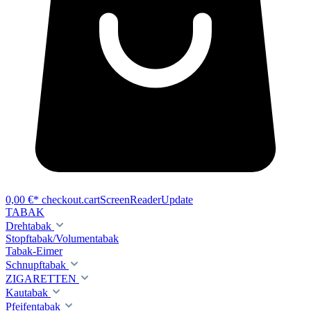
0,00 €*
checkout.cartScreenReaderUpdate
TABAK
Drehtabak
Stopftabak/Volumentabak
Tabak-Eimer
Schnupftabak
ZIGARETTEN
Kautabak
Pfeifentabak