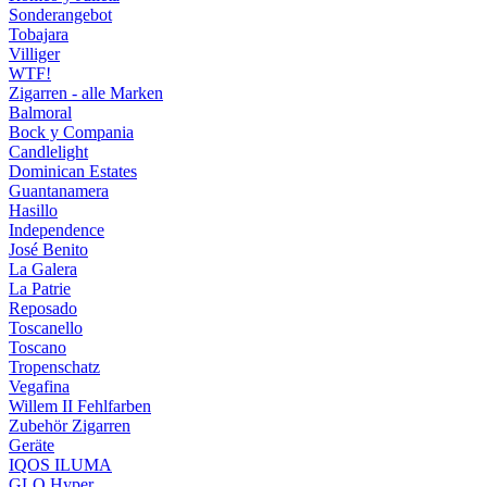
Sonderangebot
Tobajara
Villiger
WTF!
Zigarren - alle Marken
Balmoral
Bock y Compania
Candlelight
Dominican Estates
Guantanamera
Hasillo
Independence
José Benito
La Galera
La Patrie
Reposado
Toscanello
Toscano
Tropenschatz
Vegafina
Willem II Fehlfarben
Zubehör Zigarren
Geräte
IQOS ILUMA
GLO Hyper