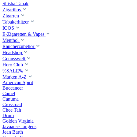
Shisha Tabak
Zigarillos
Zigarren
Tabakerhitzer
IQOS
E-Zigaretten & Vapes
Menthol
Raucherzubehör
Headshop
Genusswelt
Hero Club
%SALE%
Marken A-Z
American Spirit
Buccaneer
Camel
Canuma
Crossroad
Сhee Tah
Drum
Golden Virginia
Javaanse Jongens
Jean Barth