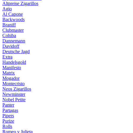
Altpreise Zigarillos
Agio
Al Capone
Backwoods
Braniff
Clubmaster
Cohiba
Dannemann
Davidoff
Deutsche Jagd
Extra
Handelsgold
Manifesto
Matrix
Mogador
Montecristo
Neos Zigarillos
Newminster
Nobel Petite
Panter
Partagas
Pipers
Purize
Rolls
Romeo y Julieta