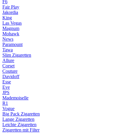
F6
Fair Play
Jakordia
King
Las Vegas
Magnum
Mohawk
News
Paramount
Tawa
Slim Zigaretten
Allure
Corset
Couture
Davidoff
Esse
Eve
JPS
Mademoiselle
R1
Vogue
Big Pack Zigaretten
Lange Zigaretten
Leichte Zigaretten
Zigaretten mit Filter