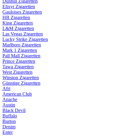
Dunhill Zigaretten
Elixyr Zigaretten
Gauloises Zigaretten
HB Zigaretten
King Zigaretten
L&M Zigaretten
Las Vegas Zigaretten
Lucky Strike Zigaretten
Marlboro Zigaretten
Mark 1 Zigaretten
Pall Mall Zigaretten
Prince Zigaretten
Tawa Zigaretten
West Zigaretten
Winston Zigaretten
Günstige Zigaretten
Afri
American Club
Apache
Austin
Black Devil
Buffalo
Burton
Denim
Enter