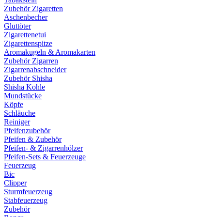
Zubehör Zigaretten
Aschenbecher
Gluttöter
Zigarettenetui
Zigarettenspitze
Aromakugeln & Aromakarten
Zubehör Zigarren
Zigarrenabschneider
Zubehör Shisha
Shisha Kohle
Mundstücke
Köpfe
Schläuche
Reiniger
Pfeifenzubehör
Pfeifen & Zubehör
Pfeifen- & Zigarrenhölzer
Pfeifen-Sets & Feuerzeuge
Feuerzeug
Bic
Clipper
Sturmfeuerzeug
Stabfeuerzeug
Zubehör