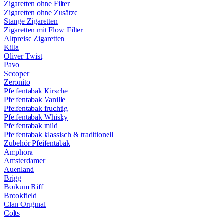
Zigaretten ohne Filter
Zigaretten ohne Zusätze
Stange Zigaretten
Zigaretten mit Flow-Filter
Altpreise Zigaretten
Killa
Oliver Twist
Pavo
Scooper
Zeronito
Pfeifentabak Kirsche
Pfeifentabak Vanille
Pfeifentabak fruchtig
Pfeifentabak Whisky
Pfeifentabak mild
Pfeifentabak klassisch & traditionell
Zubehör Pfeifentabak
Amphora
Amsterdamer
Auenland
Brigg
Borkum Riff
Brookfield
Clan Original
Colts