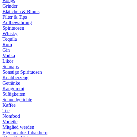
Bongs
Grinder
Blättchen & Blunts
Filter & Tips
Aufbewahrung
Spirituosen
Whisky
Tequila
Rum
Gin
Vodka
Likör
Schnaps
Sonstige Spirituosen
Knabberzeug
Getränke
Kaugummi
Süßigkeiten
Schnellgerichte
Kaffee
Tee
Nonfood
Vorteile
Mitglied werden
Eigenmarke Tabakhero