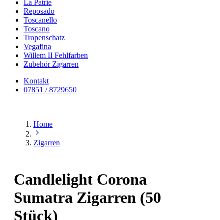
La Patrie
Reposado
Toscanello
Toscano
Tropenschatz
Vegafina
Willem II Fehlfarben
Zubehör Zigarren
Kontakt
07851 / 8729650
Home
Zigarren
Candlelight Corona
Sumatra Zigarren (50
Stück)