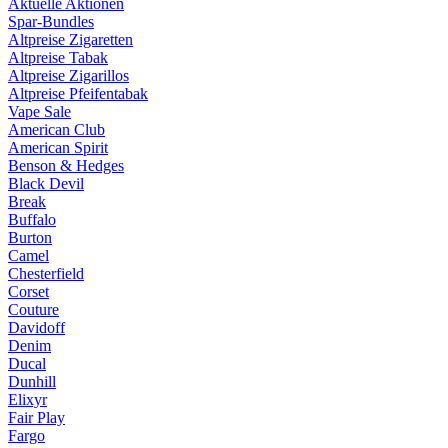
Aktuelle Aktionen
Spar-Bundles
Altpreise Zigaretten
Altpreise Tabak
Altpreise Zigarillos
Altpreise Pfeifentabak
Vape Sale
American Club
American Spirit
Benson & Hedges
Black Devil
Break
Buffalo
Burton
Camel
Chesterfield
Corset
Couture
Davidoff
Denim
Ducal
Dunhill
Elixyr
Fair Play
Fargo