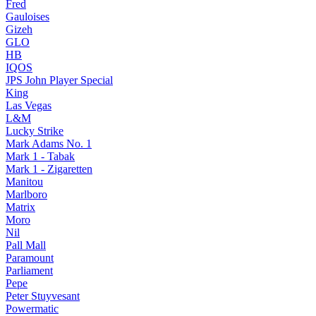
Fred
Gauloises
Gizeh
GLO
HB
IQOS
JPS John Player Special
King
Las Vegas
L&M
Lucky Strike
Mark Adams No. 1
Mark 1 - Tabak
Mark 1 - Zigaretten
Manitou
Marlboro
Matrix
Moro
Nil
Pall Mall
Paramount
Parliament
Pepe
Peter Stuyvesant
Powermatic