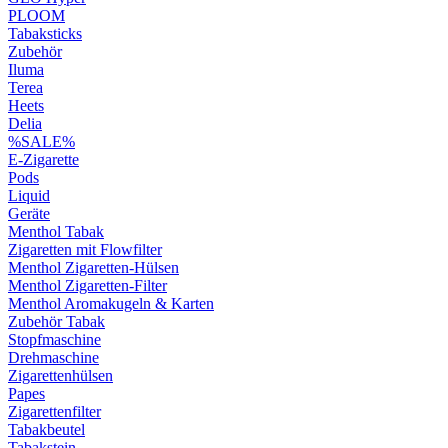
PLOOM
Tabaksticks
Zubehör
Iluma
Terea
Heets
Delia
%SALE%
E-Zigarette
Pods
Liquid
Geräte
Menthol Tabak
Zigaretten mit Flowfilter
Menthol Zigaretten-Hülsen
Menthol Zigaretten-Filter
Menthol Aromakugeln & Karten
Zubehör Tabak
Stopfmaschine
Drehmaschine
Zigarettenhülsen
Papes
Zigarettenfilter
Tabakbeutel
Tabakstein