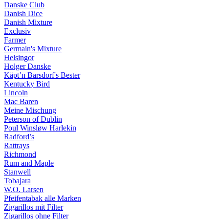
Danske Club
Danish Dice
Danish Mixture
Exclusiv
Farmer
Germain's Mixture
Helsingor
Holger Danske
Käpt’n Barsdorf's Bester
Kentucky Bird
Lincoln
Mac Baren
Meine Mischung
Peterson of Dublin
Poul Winsløw Harlekin
Radford’s
Rattrays
Richmond
Rum and Maple
Stanwell
Tobajara
W.O. Larsen
Pfeifentabak alle Marken
Zigarillos mit Filter
Zigarillos ohne Filter