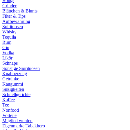
Bongs
Grinder
Blättchen & Blunts
Filter & Tips
Aufbewahrung
Spirituosen
Whisky
Tequila
Rum
Gin
Vodka
Likör
Schnaps
Sonstige Spirituosen
Knabberzeug
Getränke
Kaugummi
Süßigkeiten
Schnellgerichte
Kaffee
Tee
Nonfood
Vorteile
Mitglied werden
Eigenmarke Tabakhero