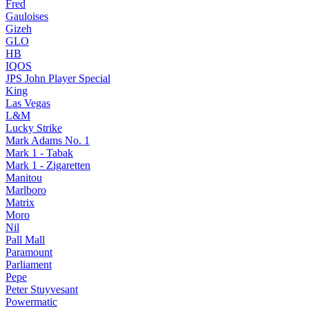
Fred
Gauloises
Gizeh
GLO
HB
IQOS
JPS John Player Special
King
Las Vegas
L&M
Lucky Strike
Mark Adams No. 1
Mark 1 - Tabak
Mark 1 - Zigaretten
Manitou
Marlboro
Matrix
Moro
Nil
Pall Mall
Paramount
Parliament
Pepe
Peter Stuyvesant
Powermatic