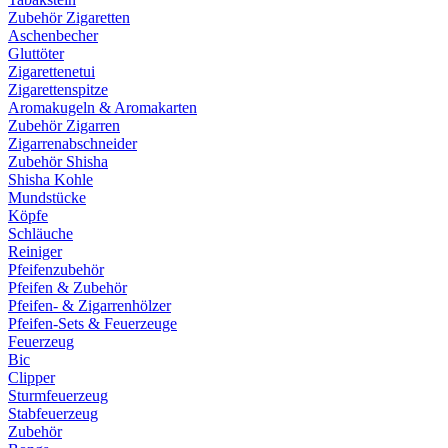
Zubehör Zigaretten
Aschenbecher
Gluttöter
Zigarettenetui
Zigarettenspitze
Aromakugeln & Aromakarten
Zubehör Zigarren
Zigarrenabschneider
Zubehör Shisha
Shisha Kohle
Mundstücke
Köpfe
Schläuche
Reiniger
Pfeifenzubehör
Pfeifen & Zubehör
Pfeifen- & Zigarrenhölzer
Pfeifen-Sets & Feuerzeuge
Feuerzeug
Bic
Clipper
Sturmfeuerzeug
Stabfeuerzeug
Zubehör