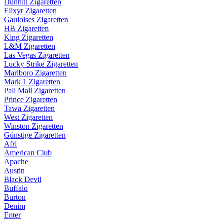
Dunhill Zigaretten
Elixyr Zigaretten
Gauloises Zigaretten
HB Zigaretten
King Zigaretten
L&M Zigaretten
Las Vegas Zigaretten
Lucky Strike Zigaretten
Marlboro Zigaretten
Mark 1 Zigaretten
Pall Mall Zigaretten
Prince Zigaretten
Tawa Zigaretten
West Zigaretten
Winston Zigaretten
Günstige Zigaretten
Afri
American Club
Apache
Austin
Black Devil
Buffalo
Burton
Denim
Enter