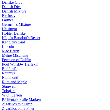
Danske Club
Danish Dice
Danish Mixture
Exclusiv
Farmer
Germain's Mixture
Helsingor
Holger Danske
Käpt’n Barsdorf's Bester
Kentucky Bird
Lincoln
Mac Baren
Meine Mischung
Peterson of Dublin
Poul Winsløw Harlekin
Radford’s
Rattrays
Richmond
Rum and Maple
Stanwell
Tobajara
W.O. Larsen
Pfeifentabak alle Marken
Zigarillos mit Filter
Zigarillos ohne Filter