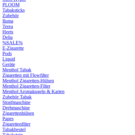
PLOOM
Tabaksticks
Zubehör
Iluma
Terea
Heets
Delia
%SALE%
E-Zigarette
Pods
Liquid
Geräte
Menthol Tabak
Zigaretten mit Flowfilter
Menthol Zigaretten-Hülsen
Menthol Zigaretten-Filter
Menthol Aromakugeln & Karten
Zubehör Tabak
Stopfmaschine
Drehmaschine
Zigarettenhülsen
Papes
Zigarettenfilter
Tabakbeutel
Tabakstein