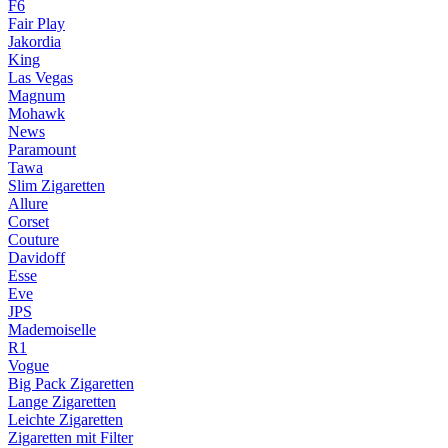
F6
Fair Play
Jakordia
King
Las Vegas
Magnum
Mohawk
News
Paramount
Tawa
Slim Zigaretten
Allure
Corset
Couture
Davidoff
Esse
Eve
JPS
Mademoiselle
R1
Vogue
Big Pack Zigaretten
Lange Zigaretten
Leichte Zigaretten
Zigaretten mit Filter