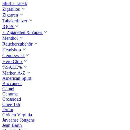
Shisha Tabak
Zigarillos
Zigarren
Tabakerhitzer
IQOS
E-Zigaretten & Vapes
Menthol
Raucherzubehör
Headshop
Genusswelt
Hero Club
%SALE%
Marken A-Z
American Spirit
Buccaneer
Camel
Canuma
Crossroad
Сhee Tah
Drum
Golden Virginia
Javaanse Jongens
Jean Barth