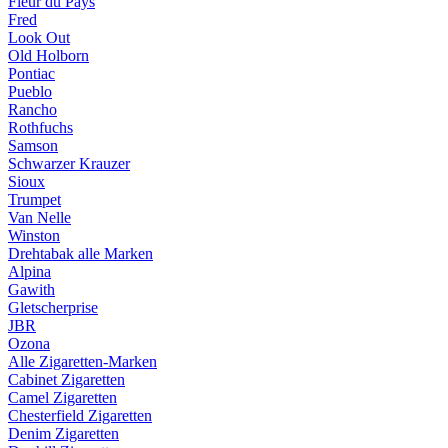
Fleur du Pays
Fred
Look Out
Old Holborn
Pontiac
Pueblo
Rancho
Rothfuchs
Samson
Schwarzer Krauzer
Sioux
Trumpet
Van Nelle
Winston
Drehtabak alle Marken
Alpina
Gawith
Gletscherprise
JBR
Ozona
Alle Zigaretten-Marken
Cabinet Zigaretten
Camel Zigaretten
Chesterfield Zigaretten
Denim Zigaretten