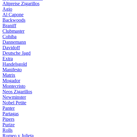
Altpreise Zigarillos
Agio
Al Capone
Backwoods
Braniff
Clubmaster
Cohiba
Dannemann
Davidoff
Deutsche Jagd
Extra
Handelsgold
Manifesto
Matrix
Mogador
Montecristo
Neos Zigarillos
Newminster
Nobel Petite
Panter
Partagas
Pipers
Purize
Rolls
Romeo y Julieta