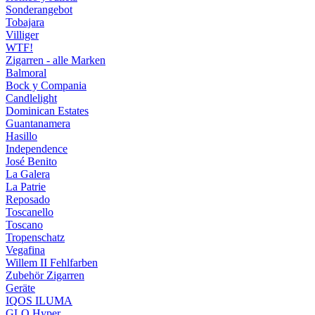
Sonderangebot
Tobajara
Villiger
WTF!
Zigarren - alle Marken
Balmoral
Bock y Compania
Candlelight
Dominican Estates
Guantanamera
Hasillo
Independence
José Benito
La Galera
La Patrie
Reposado
Toscanello
Toscano
Tropenschatz
Vegafina
Willem II Fehlfarben
Zubehör Zigarren
Geräte
IQOS ILUMA
GLO Hyper