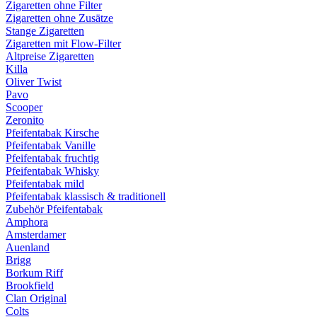
Zigaretten ohne Filter
Zigaretten ohne Zusätze
Stange Zigaretten
Zigaretten mit Flow-Filter
Altpreise Zigaretten
Killa
Oliver Twist
Pavo
Scooper
Zeronito
Pfeifentabak Kirsche
Pfeifentabak Vanille
Pfeifentabak fruchtig
Pfeifentabak Whisky
Pfeifentabak mild
Pfeifentabak klassisch & traditionell
Zubehör Pfeifentabak
Amphora
Amsterdamer
Auenland
Brigg
Borkum Riff
Brookfield
Clan Original
Colts