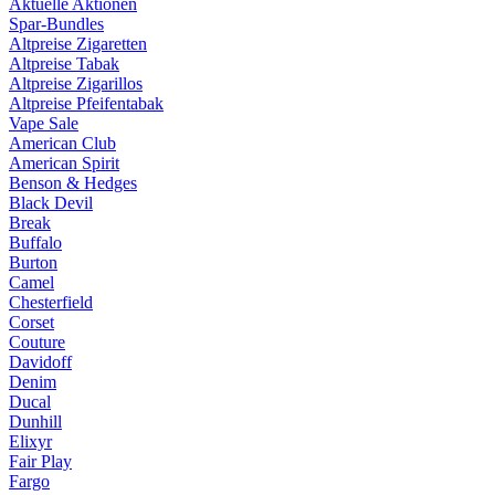
Aktuelle Aktionen
Spar-Bundles
Altpreise Zigaretten
Altpreise Tabak
Altpreise Zigarillos
Altpreise Pfeifentabak
Vape Sale
American Club
American Spirit
Benson & Hedges
Black Devil
Break
Buffalo
Burton
Camel
Chesterfield
Corset
Couture
Davidoff
Denim
Ducal
Dunhill
Elixyr
Fair Play
Fargo