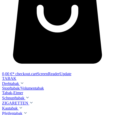
0,00 €*
checkout.cartScreenReaderUpdate
TABAK
Drehtabak
Stopftabak/Volumentabak
Tabak-Eimer
Schnupftabak
ZIGARETTEN
Kautabak
Pfeifentabak