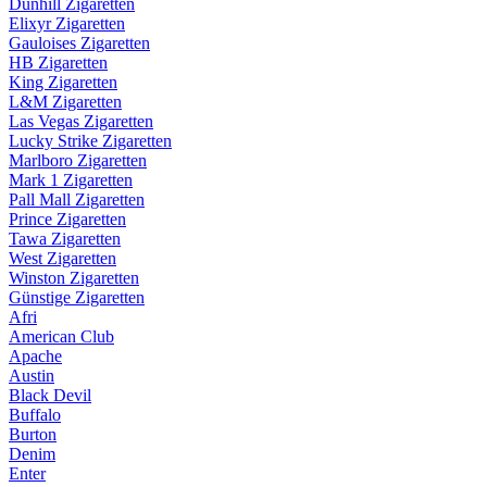
Dunhill Zigaretten
Elixyr Zigaretten
Gauloises Zigaretten
HB Zigaretten
King Zigaretten
L&M Zigaretten
Las Vegas Zigaretten
Lucky Strike Zigaretten
Marlboro Zigaretten
Mark 1 Zigaretten
Pall Mall Zigaretten
Prince Zigaretten
Tawa Zigaretten
West Zigaretten
Winston Zigaretten
Günstige Zigaretten
Afri
American Club
Apache
Austin
Black Devil
Buffalo
Burton
Denim
Enter