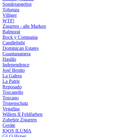
Sonderangebot
Tobajara
Villiger
WTF!
Zigarren - alle Marken
Balmoral
Bock y Compania
Candlelight
Dominican Estates
Guantanamera
Hasillo
Independence
José Benito
La Galera
La Patrie
Reposado
Toscanello
Toscano
Tropenschatz
Vegafina
Willem II Fehlfarben
Zubehör Zigarren
Geräte
IQOS ILUMA
GLO Hyper