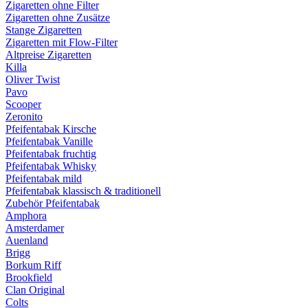
Zigaretten ohne Filter
Zigaretten ohne Zusätze
Stange Zigaretten
Zigaretten mit Flow-Filter
Altpreise Zigaretten
Killa
Oliver Twist
Pavo
Scooper
Zeronito
Pfeifentabak Kirsche
Pfeifentabak Vanille
Pfeifentabak fruchtig
Pfeifentabak Whisky
Pfeifentabak mild
Pfeifentabak klassisch & traditionell
Zubehör Pfeifentabak
Amphora
Amsterdamer
Auenland
Brigg
Borkum Riff
Brookfield
Clan Original
Colts