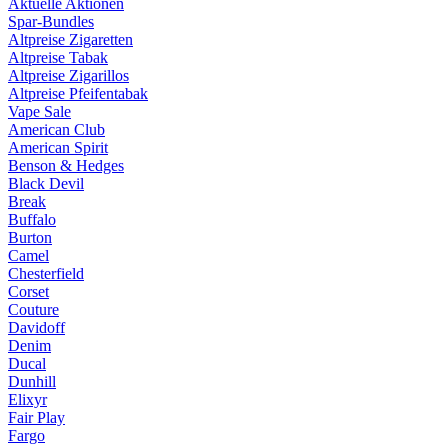
Aktuelle Aktionen
Spar-Bundles
Altpreise Zigaretten
Altpreise Tabak
Altpreise Zigarillos
Altpreise Pfeifentabak
Vape Sale
American Club
American Spirit
Benson & Hedges
Black Devil
Break
Buffalo
Burton
Camel
Chesterfield
Corset
Couture
Davidoff
Denim
Ducal
Dunhill
Elixyr
Fair Play
Fargo