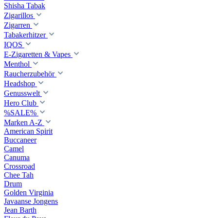
Shisha Tabak
Zigarillos
Zigarren
Tabakerhitzer
IQOS
E-Zigaretten & Vapes
Menthol
Raucherzubehör
Headshop
Genusswelt
Hero Club
%SALE%
Marken A-Z
American Spirit
Buccaneer
Camel
Canuma
Crossroad
Сhee Tah
Drum
Golden Virginia
Javaanse Jongens
Jean Barth