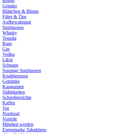
Bongs
Grinder
Blättchen & Blunts
Filter & Tips
Aufbewahrung
Spirituosen
Whisky
Tequila
Rum
Gin
Vodka
Likör
Schnaps
Sonstige Spirituosen
Knabberzeug
Getränke
Kaugummi
Süßigkeiten
Schnellgerichte
Kaffee
Tee
Nonfood
Vorteile
Mitglied werden
Eigenmarke Tabakhero