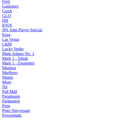
Fred
Gauloises
Gizeh
GLO
HB
IQOS
JPS John Player Special
King
Las Vegas
L&M
Lucky Strike
Mark Adams No. 1
Mark 1 - Tabak
Mark 1 - Zigaretten
Manitou
Marlboro
Matrix
Moro
Nil
Pall Mall
Paramount
Parliament
Pepe
Peter Stuyvesant
Powermatic