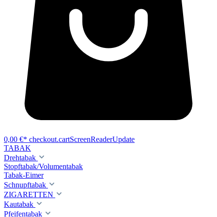
0,00 €*
checkout.cartScreenReaderUpdate
TABAK
Drehtabak
Stopftabak/Volumentabak
Tabak-Eimer
Schnupftabak
ZIGARETTEN
Kautabak
Pfeifentabak