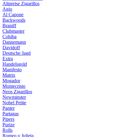
Altpreise Zigarillos
Agio
Al Capone
Backwoods
Braniff
Clubmaster
Cohiba
Dannemann
Davidoff
Deutsche Jagd
Extra
Handelsgold
Manifesto
Matrix
Mogador
Montecristo
Neos Zigarillos
Newminster
Nobel Petite
Panter
Partagas
Pipers
Purize
Rolls
Romeo y Julieta