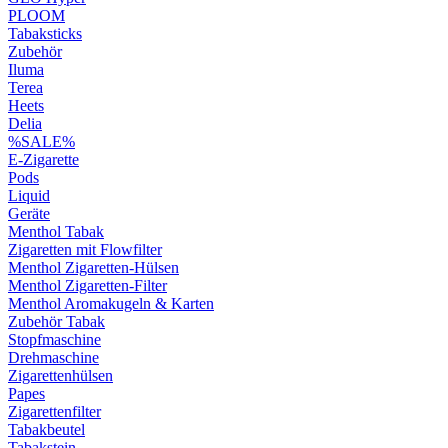
PLOOM
Tabaksticks
Zubehör
Iluma
Terea
Heets
Delia
%SALE%
E-Zigarette
Pods
Liquid
Geräte
Menthol Tabak
Zigaretten mit Flowfilter
Menthol Zigaretten-Hülsen
Menthol Zigaretten-Filter
Menthol Aromakugeln & Karten
Zubehör Tabak
Stopfmaschine
Drehmaschine
Zigarettenhülsen
Papes
Zigarettenfilter
Tabakbeutel
Tabakstein