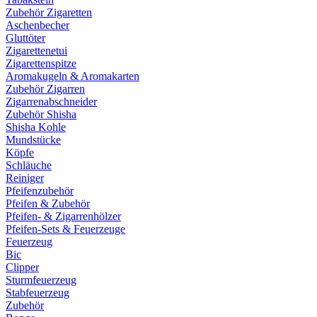
Zubehör Zigaretten
Aschenbecher
Gluttöter
Zigarettenetui
Zigarettenspitze
Aromakugeln & Aromakarten
Zubehör Zigarren
Zigarrenabschneider
Zubehör Shisha
Shisha Kohle
Mundstücke
Köpfe
Schläuche
Reiniger
Pfeifenzubehör
Pfeifen & Zubehör
Pfeifen- & Zigarrenhölzer
Pfeifen-Sets & Feuerzeuge
Feuerzeug
Bic
Clipper
Sturmfeuerzeug
Stabfeuerzeug
Zubehör