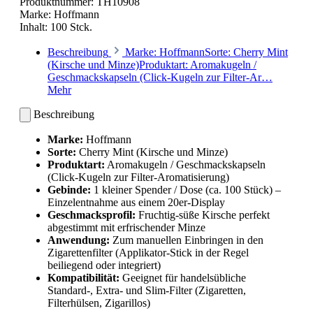
Produktnummer:
TH10908
Marke:
Hoffmann
Inhalt:
100 Stck.
Beschreibung
Marke: HoffmannSorte: Cherry Mint
(Kirsche und Minze)Produktart: Aromakugeln /
Geschmackskapseln (Click-Kugeln zur Filter-Ar…
Mehr
Beschreibung
Marke:
Hoffmann
Sorte:
Cherry Mint (Kirsche und Minze)
Produktart:
Aromakugeln / Geschmackskapseln
(Click-Kugeln zur Filter-Aromatisierung)
Gebinde:
1 kleiner Spender / Dose (ca. 100 Stück) –
Einzelentnahme aus einem 20er-Display
Geschmacksprofil:
Fruchtig-süße Kirsche perfekt
abgestimmt mit erfrischender Minze
Anwendung:
Zum manuellen Einbringen in den
Zigarettenfilter (Applikator-Stick in der Regel
beiliegend oder integriert)
Kompatibilität:
Geeignet für handelsübliche
Standard-, Extra- und Slim-Filter (Zigaretten,
Filterhülsen, Zigarillos)