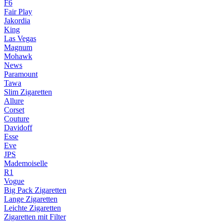
F6
Fair Play
Jakordia
King
Las Vegas
Magnum
Mohawk
News
Paramount
Tawa
Slim Zigaretten
Allure
Corset
Couture
Davidoff
Esse
Eve
JPS
Mademoiselle
R1
Vogue
Big Pack Zigaretten
Lange Zigaretten
Leichte Zigaretten
Zigaretten mit Filter