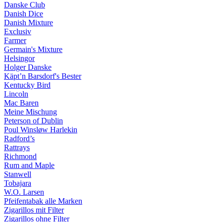
Danske Club
Danish Dice
Danish Mixture
Exclusiv
Farmer
Germain's Mixture
Helsingor
Holger Danske
Käpt’n Barsdorf's Bester
Kentucky Bird
Lincoln
Mac Baren
Meine Mischung
Peterson of Dublin
Poul Winsløw Harlekin
Radford’s
Rattrays
Richmond
Rum and Maple
Stanwell
Tobajara
W.O. Larsen
Pfeifentabak alle Marken
Zigarillos mit Filter
Zigarillos ohne Filter