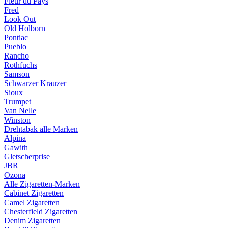
Fleur du Pays
Fred
Look Out
Old Holborn
Pontiac
Pueblo
Rancho
Rothfuchs
Samson
Schwarzer Krauzer
Sioux
Trumpet
Van Nelle
Winston
Drehtabak alle Marken
Alpina
Gawith
Gletscherprise
JBR
Ozona
Alle Zigaretten-Marken
Cabinet Zigaretten
Camel Zigaretten
Chesterfield Zigaretten
Denim Zigaretten